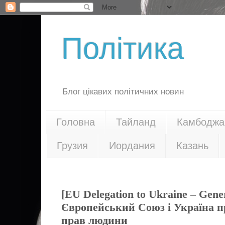
Політика
Блог цікавих політичних новин
Головна
Тайланд
Камбоджа
Грузия
Иордания
Казань
19.05.21
[EU Delegation to Ukraine – Gene
Європейський Союз і Україна пр
прав людини