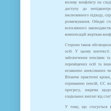
впливу конфлікту на сход
доступу до непідконтр
інклюзивного підходу, спр
розмежування. Обидві ст
всеосяжного законодавств
компенсацій жертвам конфл
Сторони також обговорили
осіб. У цьому контекст
забезпечення пенсіями т
переміщених осіб та інш
незаконно анексованих чи
Вітаючи практичні кроки,
отриманню пенсій, ЄС во
прогресу, зокрема щод
соціальних виплат від ста
У тому, що стосується 