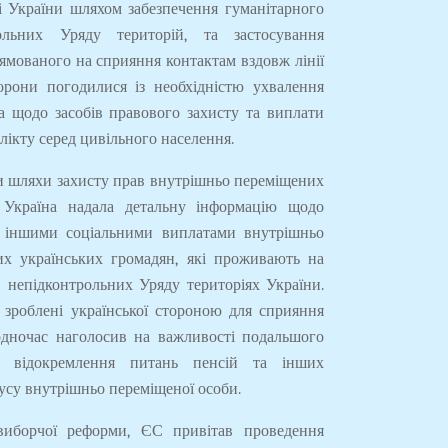
і України шляхом забезпечення гуманітарного
ольних Уряду територій, та застосування
ямованого на сприяння контактам вздовж лінії
орони погодилися із необхідністю ухвалення
а щодо засобів правового захисту та виплати
ікту серед цивільного населення.
 шляхи захисту прав внутрішньо переміщених
і Україна надала детальну інформацію щодо
а іншими соціальними виплатами внутрішньо
их українських громадян, які проживають на
 непідконтрольних Уряду територіях України.
 зроблені української стороною для сприяння
дночас наголосив на важливості подальшого
о відокремлення питань пенсій та інших
тусу внутрішньо переміщеної особи.
виборчої реформи, ЄС привітав проведення