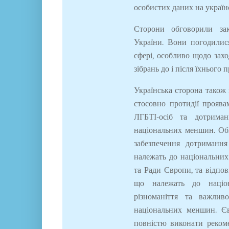
особистих даних на україн
Сторони обговорили за
України. Вони погодилис
сфері, особливо щодо зах
зібрань до і після їхнього 
Українська сторона також
стосовно протидії проява
ЛГБТІ-осіб та дотриман
національних меншин. Оби
забезпечення дотриманн
належать до національних
та Ради Європи, та відпов
що належать до націо
різноманіття та важлив
національних меншин. Єв
повністю виконати рекоме