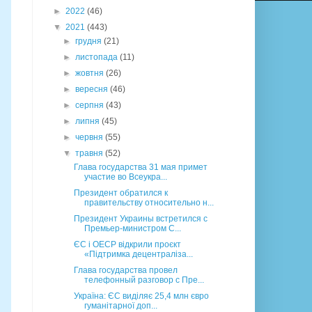
►
2022
(46)
▼
2021
(443)
►
грудня
(21)
►
листопада
(11)
►
жовтня
(26)
►
вересня
(46)
►
серпня
(43)
►
липня
(45)
►
червня
(55)
▼
травня
(52)
Глава государства 31 мая примет
участие во Всеукра...
Президент обратился к
правительству относительно н...
Президент Украины встретился с
Премьер-министром С...
ЄС і ОЕСР відкрили проєкт
«Підтримка децентраліза...
Глава государства провел
телефонный разговор с Пре...
Україна: ЄС виділяє 25,4 млн євро
гуманітарної доп...