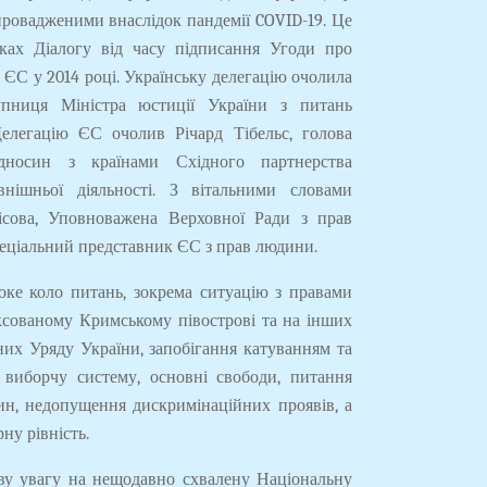
провадженими внаслідок пандемії COVID-19. Це
мках Діалогу від часу підписання Угоди про
 ЄС у 2014 році. Українську делегацію очолила
тупниця Міністра юстиції України з питань
 Делегацію ЄС очолив Річард Тібельс, голова
ідносин з країнами Східного партнерства
внішньої діяльності. З вітальними словами
сова, Уповноважена Верховної Ради з прав
пеціальний представник ЄС з прав людини.
ке коло питань, зокрема ситуацію з правами
сованому Кримському півострові та на інших
них Уряду України, запобігання катуванням та
виборчу систему, основні свободи, питання
н, недопущення дискримінаційних проявів, а
ну рівність.
ву увагу на нещодавно схвалену Національну