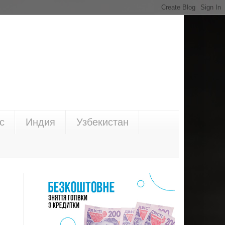
с
Индия
Узбекистан