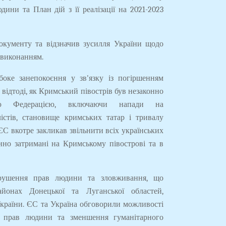
дини та План дій з її реалізації на 2021-2023
окументу та відзначив зусилля України щодо
 виконанням.
оке занепокоєння у зв'язку із погіршенням
 відтоді, як Кримський півострів був незаконно
кою Федерацією, включаючи напади на
істів, становище кримських татар і тривалу
 ЄС вкотре закликав звільнити всіх українських
онно затримані на Кримському півострові та в
рушення прав людини та зловживання, що
йонах Донецької та Луганської областей,
країни. ЄС та Україна обговорили можливості
я прав людини та зменшення гуманітарного