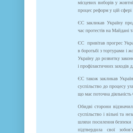
місцевих виборів у жовтн
процес реформ у цій сфері 
ЄС закликав Україну прод
час протестів на Майдані т
ЄС привітав прогрес Укра
в боротьбі з тортурами і
Україну до розвитку зако
і профілактичних заходів 
ЄС також закликав Україн
суспільство до процесу ух
що має поточна діяльність
Обидві сторони відзначил
суспільство і вільні та н
шляхи посилення безпеки г
підтвердила свої зобов