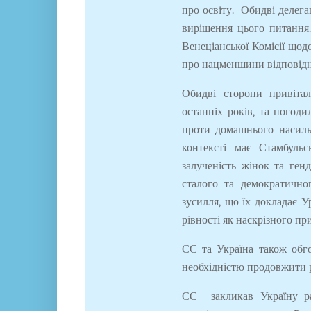
про освіту. Обидві делега
вирішення цього питання.
Венеціанської Комісії щод
про нацменшини відповідно
Обидві сторони привітал
останніх років, та погоди
проти домашнього насильс
контексті має Стамбуль
залученість жінок та ген
сталого та демократично
зусилля, що їх докладає 
рівності як наскрізного пр
ЄС та Україна також обго
необхідністю продовжити р
ЄС закликав Україну ра