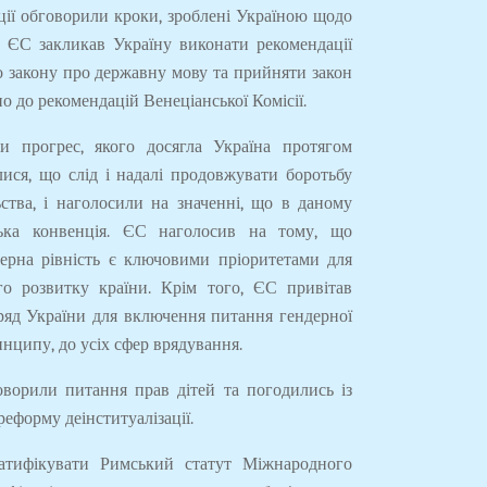
ції обговорили кроки, зроблені Україною щодо
 ЄС закликав Україну виконати рекомендації
о закону про державну мову та прийняти закон
 до рекомендацій Венеціанської Комісії.
и прогрес, якого досягла Україна протягом
лися, що слід і надалі продовжувати боротьбу
тва, і наголосили на значенні, що в даному
ська конвенція. ЄС наголосив на тому, що
дерна рівність є ключовими пріоритетами для
го розвитку країни. Крім того, ЄС привітав
Уряд України для включення питання гендерної
инципу, до усіх сфер врядування.
ворили питання прав дітей та погодились із
еформу деінституалізації.
тифікувати Римський статут Міжнародного