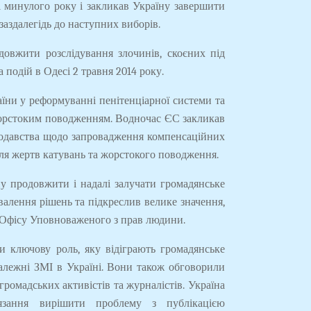
і минулого року і закликав Україну завершити
заздалегідь до наступних виборів.
овжити розслідування злочинів, скоєних під
а подій в Одесі 2 травня 2014 року.
їни у реформуванні пенітенціарної системи та
 жорстоким поводженням. Водночас ЄС закликав
нодавства щодо запровадження компенсаційних
для жертв катувань та жорстокого поводження.
у продовжити і надалі залучати громадянське
валення рішень та підкреслив велике значення,
 Офісу Уповноваженого з прав людини.
и ключову роль, яку відіграють громадянське
езалежні ЗМІ в Україні. Вони також обговорили
ромадських активістів та журналістів. Україна
'язання вирішити проблему з публікацією