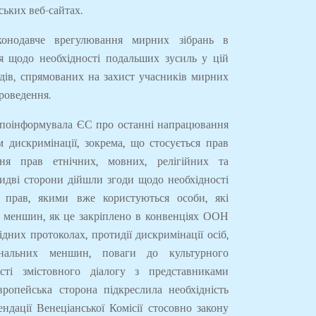
ських веб-сайтах.
конодавче врегулювання мирних зібрань в
я щодо необхідності подальших зусиль у цій
одів, спрямованих на захист учасників мирних
проведення.
 поінформувала ЄС про останні напрацювання
м дискримінації, зокрема, що стосується прав
ня прав етнічних, мовних, релігійних та
дві сторони дійшли згоди щодо необхідності
я прав, якими вже користуються особи, які
 меншин, як це закріплено в конвенціях ООН
ідних протоколах, протидії дискримінації осіб,
нальних меншин, поваги до культурного
ості змістовного діалогу з представниками
ропейська сторона підкреслила необхідність
ндації Венеціанської Комісії стосовно закону