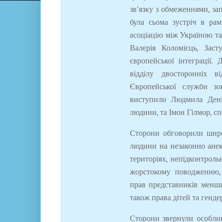
зв'язку з обмеженнями, за
була сьома зустріч в ра
асоціацію між Україною та
Валерія Коломієць, Зас
європейської інтеграції.
відділу двосторонніх в
Європейської служби зо
виступили Людмила Дені
людини, та Імон Гілмор, с
Сторони обговорили широ
людини на незаконно анек
територіях, непідконтроль
жорстокому поводженню, 
прав представників менши
також права дітей та гендер
Сторони звернули особли