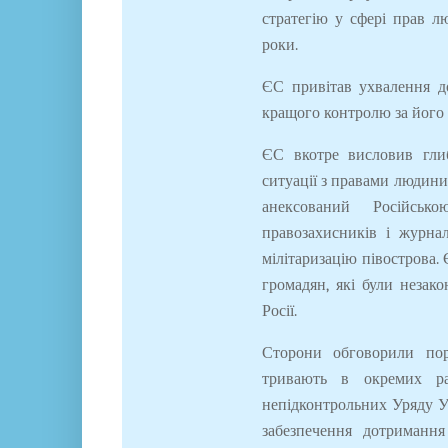
стратегію у сфері прав лю
роки.
ЄС привітав ухвалення д
кращого контролю за його
ЄС вкотре висловив глиб
ситуації з правами людини
анексований Російсь
правозахисників і журнал
мілітаризацію півострова.
громадян, які були незак
Росії.
Сторони обговорили по
тривають в окремих ра
непідконтрольних Уряду У
забезпечення дотриманн