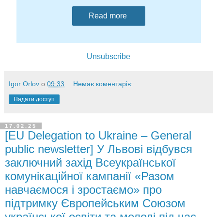
Read more
Unsubscribe
Igor Orlov
о
09:33
Немає коментарів:
Надати доступ
17.02.25
[EU Delegation to Ukraine – General
public newsletter] У Львові відбувся
заключний захід Всеукраїнської
комунікаційної кампанії «Разом
навчаємося і зростаємо» про
підтримку Європейським Союзом
української освіти та молоді під час