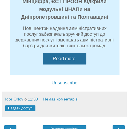
Мінцифра, ЄС і ПРООН відкрили
модульні ЦНАПи на
Дніпропетровщині та Полтавщині
Нові центри надання адміністративних
послуг забезпечать зручний доступ до
державних послуг і зменшать адміністративні
бар'єри для жителів і жительок громад.
Read more
Unsubscribe
Igor Orlov
о
11:39
Немає коментарів:
Надати доступ
‹
›
Головна сторінка