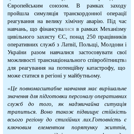
Європейським союзом. В рамках заходу
пройшла симуляція транскордонної операції
реагування на велику хімічну аварію. Під час
навчань, що фінансува
лися
в рамках Механізму
цивільного захисту ЄС, понад 250 працівників
оперативних служб з Латвії, Польщі, Молдови і
України разом навчалися застосовувати свої
можливості транснаціонального співробітництв
а
для реагування на потенційну катастрофу, що
може статися в регіоні у майбутньому.
«Це повномасштабне навчання має вирішальне
значення для підготовки персоналу оперативних
служб до того, як надзвичайна ситуація
трапиться. Воно також підвищує стійкість
всього регіону до стихійних лих.Готовність є
ключовим елементом порятунку життів,