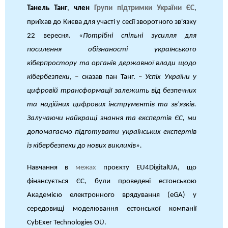
Танель Танг
,
член
Групи підтримки України ЄС
,
приїхав до Києва для участі у сесії зворотного зв'язку
22 вересня.
«Потрібні спільні зусилля для
посилення обізнаності українського
кіберпростору та органів державної влади щодо
кібербезпеки
,
–
сказав пан Танг.
–
Успіх України у
цифровій трансформації залежить від безпечних
та надійних цифрових інструментів та зв'язків.
Залучаючи найкращі знання та експертів ЄС, ми
допомагаємо підготувати українських експертів
із кібербезпеки до нових викликів».
Навчання в
межах
проєкту EU4DigitalUA, що
фінансується ЄС, були проведені естонською
Академією електронного врядування (eGA) у
середовищі моделювання естонської компанії
CybExer Technologies OÜ.