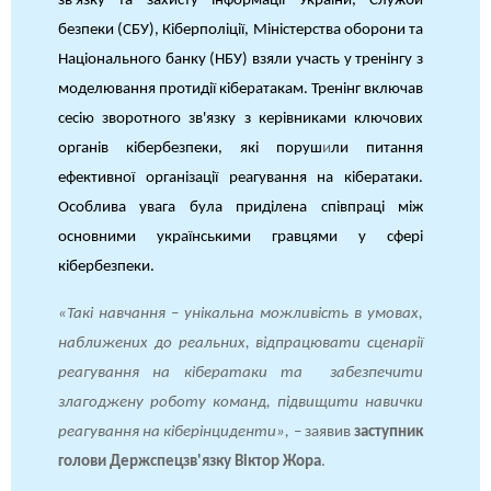
зв'язку та захисту інформації України, Служби
безпеки (СБУ), Кіберполіції, Міністерства оборони та
Національного банку (НБУ) взяли участь у тренінгу з
моделювання протидії кібератакам. Тренінг включав
сесію зворотного зв'язку з керівниками ключових
органів кібербезпеки, які поруш
и
ли питання
ефективної організації реагування на кібератаки.
Особлива увага була приділена співпраці між
основними українськими гравцями у сфері
кібербезпеки.
«Такі навчання – унікальна можливість в умовах,
наближених до реальних, відпрацювати сценарії
реагування на кібератаки та забезпечити
злагоджену роботу команд, підвищити навички
реагування на кіберінциденти»,
–
заявив
заступник
голови Держспецзв'язку Віктор Жора
.