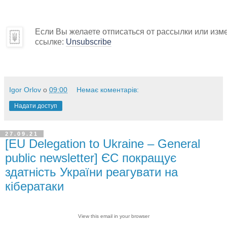
Если Вы желаете отписаться от рассылки или изм
ссылке:
Unsubscribe
Igor Orlov
о
09:00
Немає коментарів:
Надати доступ
27.09.21
[EU Delegation to Ukraine – General
public newsletter] ЄС покращує
здатність України реагувати на
кібератаки
View this email in your browser