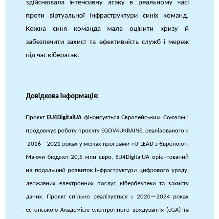
здійснювала інтенсивну атаку в реальному часі
проти віртуальної інфраструктури синіх команд.
Кожна синя команда мала оцінити кризу й
забезпечити захист та ефективність служб і мереж
під час кібератак.
Довідкова інформація:
Проєкт
EU4DigitalUA
фінансується Європейським Союзом і
продовжує роботу проєкту EGOV4UKRAINE, реалізованого
у
2016—2021 роках у межах програми «U-LEAD з Європою».
Маючи бюджет 20,5 млн євро, EU4DigitalUA орієнтований
на подальший розвиток інфраструктури цифрового уряду,
державних електронних послуг, кібербезпеки та захисту
даних. Проєкт спільно реалізується
у
2020—2024 роках
естонською Академією електронного врядування (eGA) та