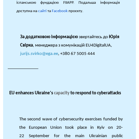
іспанською фундацією FIIAPP. Подальша інформація
доступна на
сайті
тa
Facebook
проєкту.
За додатковою інформацією
звертайтесь до
Юрія
Свірка
, менеджера з комунікацій EU4DigitalUA,
jurijs.svirko@ega.ee
, +380 67 5005 444
______________
EU enhances Ukraine's
capacity
to respond to cyberattacks
The second wave of cybersecurity exercises funded by
the European Union took place in
Kyiv on 20-
22 September for the main Ukrainian public