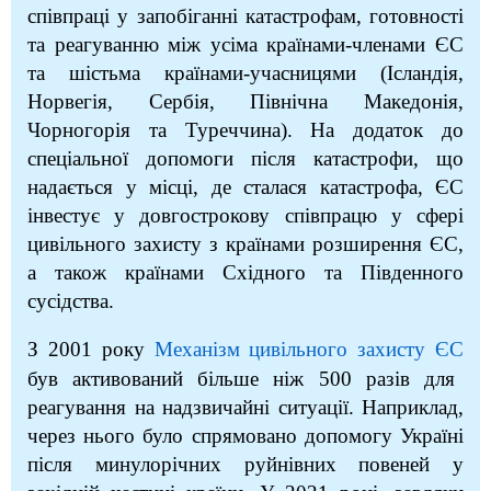
співпраці у запобіганні катастрофам, готовності
та реагуванню між усіма країнами-членами ЄС
та шістьма країнами-учасницями (Ісландія,
Норвегія, Сербія, Північна Македонія,
Чорногорія та Туреччина). На додаток до
спеціальної допомоги після катастрофи, що
надається у місці, де сталася катастрофа, ЄС
інвестує у довгострокову співпрацю у сфері
цивільного захисту з країнами розширення ЄС,
а також країнами Східного та Південного
сусідства.
З 2001 року
Механізм цивільного захисту ЄС
був активований більше ніж 500 разів для
реагування на надзвичайні ситуації. Наприклад,
через нього було спрямовано допомогу Україні
після минулорічних руйнівних повеней у