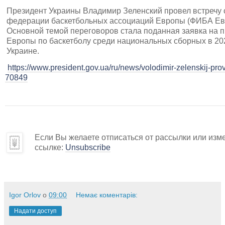
Президент Украины Владимир Зеленский провел встречу
федерации баскетбольных ассоциаций Европы (ФИБА Ев
Основной темой переговоров стала поданная заявка на 
Европы по баскетболу среди национальных сборных в 202
Украине.
https://www.president.gov.ua/ru/news/volodimir-zelenskij-prov
70849
Если Вы желаете отписаться от рассылки или изм
ссылке:
Unsubscribe
Igor Orlov
о
09:00
Немає коментарів:
Надати доступ