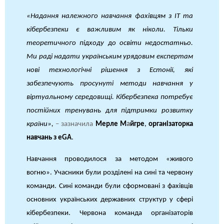
«Надання належного навчання фахівцям з ІТ та
кібербезпеки є важливим як ніколи. Тільки
теоретичного підходу до освіти недостатньо.
Ми раді надати українським урядовим експертам
нові технологічні рішення з Естонії, які
забезпечують просунуті методи навчання у
віртуальному середовищі. Кібербезпека потребує
постійних тренувань для підтримки розвитку
країни»,
– зазначила
Мерле М
а
йгре
,
організаторка
навчань з eGA
.
Навчання проводилося за методом «живого
вогню». Учасники були розділені на сині та червону
команди. Сині команди були сформовані з фахівців
основних українських державних структур у сфері
кібербезпеки. Червона команда організаторів