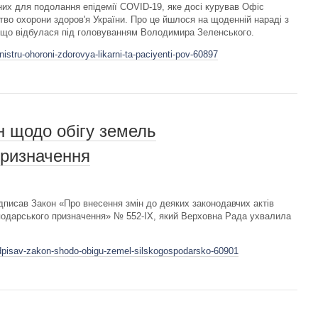
них для подолання епідемії COVID-19, яке досі курував Офіс
во охорони здоров'я України. Про це йшлося на щоденній нараді з
, що відбулася під головуванням Володимира Зеленського.
istru-ohoroni-zdorovya-likarni-ta-paciyenti-pov-60897
н щодо обігу земель
призначення
писав Закон «Про внесення змін до деяких законодавчих актів
подарського призначення» № 552-ІХ, який Верховна Рада ухвалила
idpisav-zakon-shodo-obigu-zemel-silskogospodarsko-60901