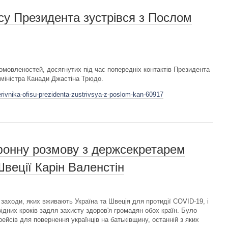
су Президента зустрівся з Послом
 домовленостей, досягнутих під час попередніх контактів Президента
міністра Канади Джастіна Трюдо.
rivnika-ofisu-prezidenta-zustrivsya-z-poslom-kan-60917
фонну розмову з держсекретарем
веції Карін Валенстін
заходи, яких вживають Україна та Швеція для протидії COVID-19, і
відних кроків задля захисту здоров'я громадян обох країн. Було
 рейсів для повернення українців на батьківщину, останній з яких