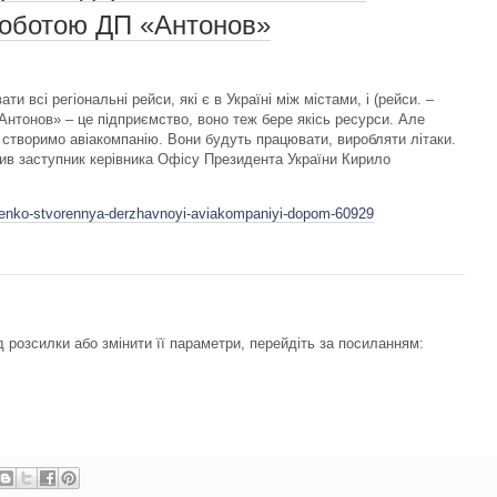
роботою ДП «Антонов»
и всі регіональні рейси, які є в Україні між містами, і (рейси. –
«Антонов» – це підприємство, воно теж бере якісь ресурси. Але
 створимо авіакомпанію. Вони будуть працювати, виробляти літаки.
ив заступник керівника Офісу Президента України Кирило
shenko-stvorennya-derzhavnoyi-aviakompaniyi-dopom-60929
 розсилки або змінити її параметри, перейдіть за посиланням: