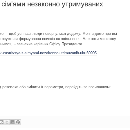
з сім'ями незаконно утримуваних
имо, – щоб усі наші люди повернулися додому. Мені відомо про всі
стосується формування списків на звільнення. Але поки ми кожну
нимо», – зазначив керівник Офісу Президента.
ak-zustrivsya-z-simyami-nezakonno-utrimuvanih-ukr-60905
 розсилки або змінити її параметри, перейдіть за посиланням: