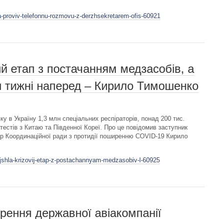
a-proviv-telefonnu-rozmovu-z-derzhsekretarem-ofis-60921
й етап з постачанням медзасобів, а
ри тижні наперед – Кирило Тимошенко
у в Україну 1,3 млн спеціальних респіраторів, понад 200 тис.
тестів з Китаю та Південної Кореї. Про це повідомив заступник
ар Координаційної ради з протидії поширенню COVID-19 Кирило
ojshla-krizovij-etap-z-postachannyam-medzasobiv-l-60925
рення державної авіакомпанії