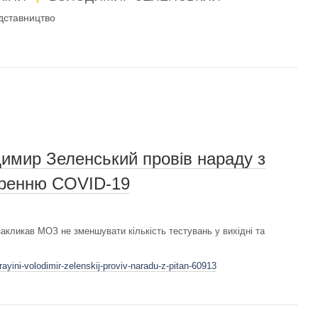
дставництво
имир Зеленський провів нараду з
иренню COVID-19
акликав МОЗ не зменшувати кількість тестувань у вихідні та
ayini-volodimir-zelenskij-proviv-naradu-z-pitan-60913