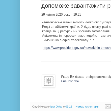
допоможе завантажити 
29 квітня 2020 року - 19:23
«Антоновські літаки можуть легко обслуговуват
Ред.) в найближчі країни. У будь-якому разі 
краще за ці ресурси ми зробимо замовлення,
Авіакомпанія перевозитиме людей», – зазнач
Тимошенко в ефірі телеканалу ZIK.
https://www.president.gov.ua/news/kirilo-timo
Якщо Ви бажаєте відписатися від
Unsubscribe
Опубліковано
Igor Orlov
о
09:16
Немає коментарів: