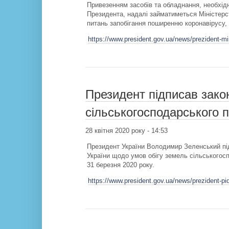
Привезенням засобів та обладнання, необхід
Президента, надалі займатиметься Міністерст
питань запобігання поширенню коронавірусу
https://www.president.gov.ua/news/prezident-min
Президент підписав зако
сільськогосподарського 
28 квітня 2020 року - 14:53
Президент України Володимир Зеленський під
України щодо умов обігу земель сільськогос
31 березня 2020 року.
https://www.president.gov.ua/news/prezident-p