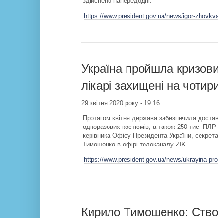
здійснено напередодні.
https://www.president.gov.ua/news/igor-zhovkv
Україна пройшла кризови
лікарі захищені на чоти
29 квітня 2020 року - 19:16
Протягом квітня держава забезпечила доставк
одноразових костюмів, а також 250 тис. ПЛР-
керівника Офісу Президента України, секрет
Тимошенко в ефірі телеканалу ZIK.
https://www.president.gov.ua/news/ukrayina-pr
Кирило Тимошенко: Ство