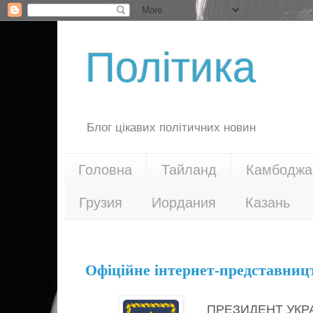
Політика
Блог цікавих політичних новин
Головна
Тайланд
Камбоджа
Грузия
Иордания
Казань
30.04.20
Офіційне інтернет-представниц
ПРЕЗИДЕНТ УКР