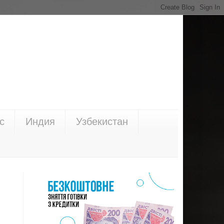
с
Индия
Узбекистан