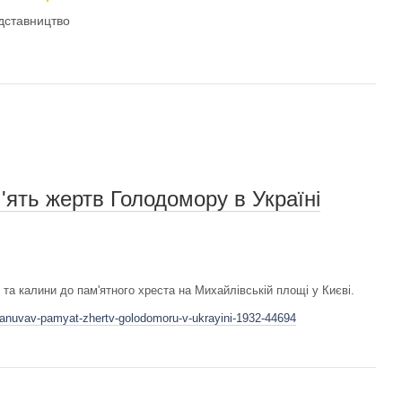
дставництво
ять жертв Голодомору в Україні
 та калини до пам'ятного хреста на Михайлівській площі у Києві.
hanuvav-pamyat-zhertv-golodomoru-v-ukrayini-1932-44694