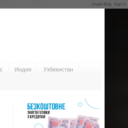
с
Индия
Узбекистан