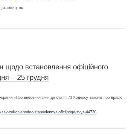
дставництво
н щодо встановлення офіційного
дня – 25 грудня
країни «Про внесення змін до статті 73 Кодексу законів про працю
dpisav-zakon-shodo-vstanovlennya-oficijnogo-svya-44730