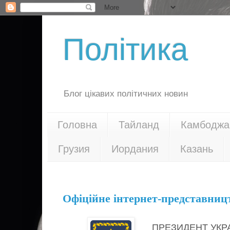
Політика
Блог цікавих політичних новин
Головна
Тайланд
Камбоджа
Грузия
Иордания
Казань
30.11.17
Офіційне інтернет-представниц
ПРЕЗИДЕНТ УКР