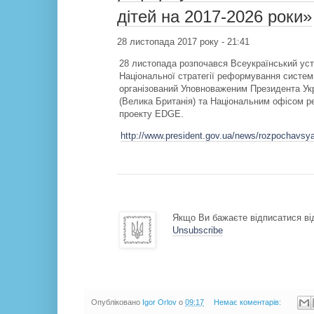
дітей на 2017-2026 роки»
28 листопада 2017 року - 21:41
28 листопада розпочався Всеукраїнський ус
Національної стратегії реформування системи
організований Уповноваженим Президента Ук
(Велика Британія) та Національним офісом ре
проекту EDGE.
http://www.president.gov.ua/news/rozpochavsya
Якщо Ви бажаєте відписатися від
Unsubscribe
Опубліковано
Igor Orlov
о
09:17
Немає коментарів: