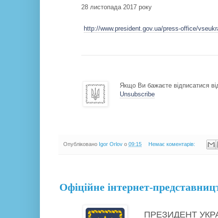
28 листопада 2017 року
http://www.president.gov.ua/press-office/vseuk
Якщо Ви бажаєте відписатися від
Unsubscribe
Опубліковано
Igor Orlov
о
09:15
Немає коментарів:
26.11.17
Офіційне інтернет-представниц
ПРЕЗИДЕНТ УКР