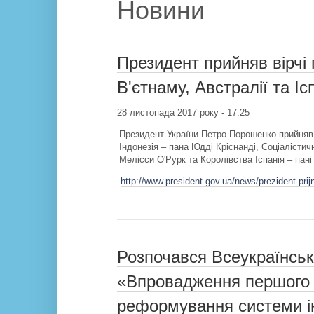
Новини
Президент прийняв вірчі г
В'єтнаму, Австралії та Ісп
28 листопада 2017 року - 17:25
Президент України Петро Порошенко прийняв в
Індонезія – пана Юдді Кріснанді, Соціалістич
Мелісси О'Рурк та Королівства Іспанія – пані
http://www.president.gov.ua/news/prezident-prij
Розпочався Всеукраїнськ
«Впровадження першого е
реформування системи ін