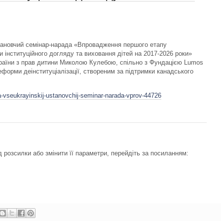
тановчий семінар-нарада «Впровадження першого етапу
 інституційного догляду та виховання дітей на 2017-2026 роки»
раїни з прав дитини Миколою Кулебою, спільно з Фундацією Lumos
форми деінституціалізації, створеним за підтримки канадського
-vseukrayinskij-ustanovchij-seminar-narada-vprov-44726
 розсилки або змінити її параметри, перейдіть за посиланням: