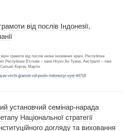
рамоти від послів Індонезії,
анії
ірчі грамоти від послів низки іноземних країн: Республіки
ної Республіки В'єтнам – пана Нгуєн Ан Туана, Австралії – пані
 Сильвії Кортес Мартін
nyav-virchi-gramoti-vid-posliv-indoneziyi-vyet-44718
ий установчий семінар-нарада
тапу Національної стратегії
ституційного догляду та виховання