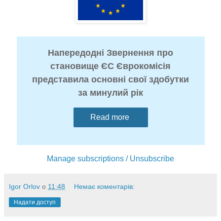
Напередодні Звернення про
становище ЄС Єврокомісія
представила основні свої здобутки
за минулий рік
Read more
Manage subscriptions / Unsubscribe
Igor Orlov
о
11:48
Немає коментарів:
Надати доступ