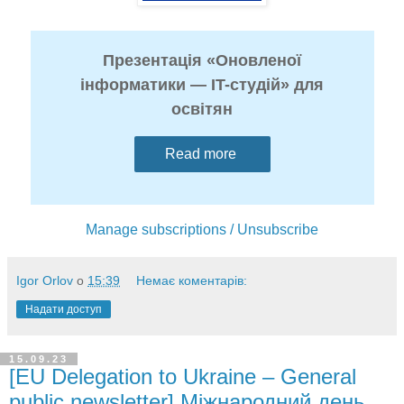
Презентація «Оновленої
інформатики — IT-студій» для
освітян
Read more
Manage subscriptions / Unsubscribe
Igor Orlov
о
15:39
Немає коментарів:
Надати доступ
15.09.23
[EU Delegation to Ukraine – General
public newsletter] Міжнародний день