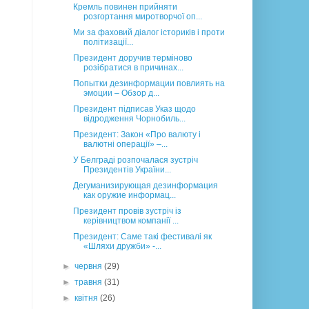
Кремль повинен прийняти
розгортання миротворчої оп...
Ми за фаховий діалог істориків і проти
політизації...
Президент доручив терміново
розібратися в причинах...
Попытки дезинформации повлиять на
эмоции – Обзор д...
Президент підписав Указ щодо
відродження Чорнобиль...
Президент: Закон «Про валюту і
валютні операції» –...
У Белграді розпочалася зустріч
Президентів України...
Дегуманизирующая дезинформация
как оружие информац...
Президент провів зустріч із
керівництвом компанії ...
Президент: Саме такі фестивалі як
«Шляхи дружби» -...
►
червня
(29)
►
травня
(31)
►
квітня
(26)