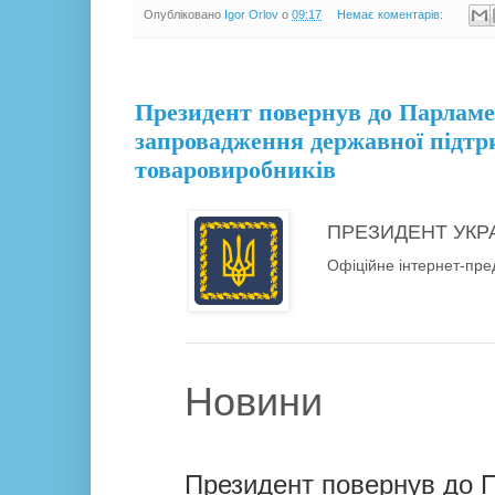
Опубліковано
Igor Orlov
о
09:17
Немає коментарів:
28.07.18
Президент повернув до Парламе
запровадження державної підтр
товаровиробників
ПРЕЗИДЕНТ УКР
Офіційне інтернет-пре
Новини
Президент повернув до П