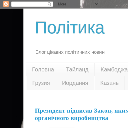
Політика
Блог цікавих політичних новин
Головна
Тайланд
Камбоджа
Грузия
Иордания
Казань
31.07.18
Президент підписав Закон, яки
органічного виробництва