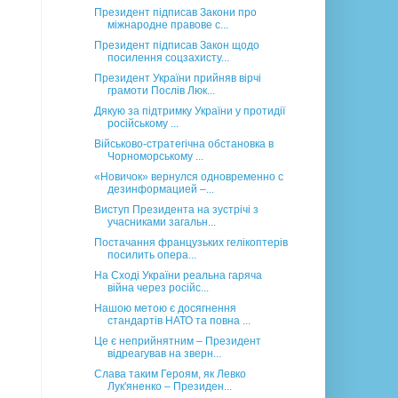
Президент підписав Закони про
міжнародне правове с...
Президент підписав Закон щодо
посилення соцзахисту...
Президент України прийняв вірчі
грамоти Послів Люк...
Дякую за підтримку України у протидії
російському ...
Військово-стратегічна обстановка в
Чорноморському ...
«Новичок» вернулся одновременно с
дезинформацией –...
Виступ Президента на зустрічі з
учасниками загальн...
Постачання французьких гелікоптерів
посилить опера...
На Сході України реальна гаряча
війна через російс...
Нашою метою є досягнення
стандартів НАТО та повна ...
Це є неприйнятним – Президент
відреагував на зверн...
Слава таким Героям, як Левко
Лук'яненко – Президен...