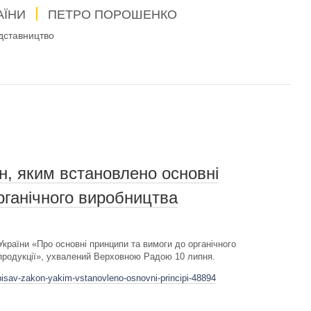
АЇНИ
ПЕТРО ПОРОШЕНКО
дставництво
н, яким встановлено основні
рганічного виробництва
країни «Про основні принципи та вимоги до органічного
 продукції», ухвалений Верховною Радою 10 липня.
pisav-zakon-yakim-vstanovleno-osnovni-principi-48894