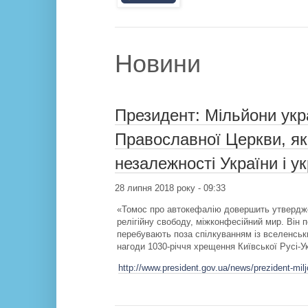
Новини
Президент: Мільйони укр
Православної Церкви, я
незалежності України і у
28 липня 2018 року - 09:33
«Томос про автокефалію довершить утверджен
релігійну свободу, міжконфесійний мир. Він 
перебувають поза спілкуванням із вселенськ
нагоди 1030-річчя хрещення Київської Русі-У
http://www.president.gov.ua/news/prezident-milj