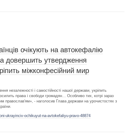
аїнців очікують на автокефалію
ка довершить утвердження
кріпить міжконфесійний мир
ня незалежності і самостійності нашої держави, укріпить
посилить права і свободи громадян… Особливо тих, котрі зараз
им православ'ям», - наголосив Глава держави на урочистостях з
країни.
oni-ukrayinciv-ochikuyut-na-avtokefaliyu-pravo-48874