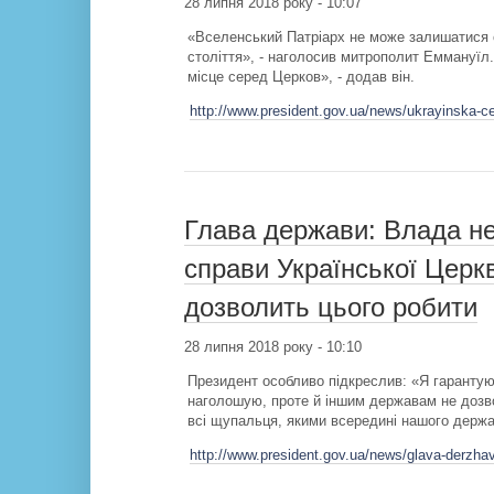
28 липня 2018 року - 10:07
«Вселенський Патріарх не може залишатися с
століття», - наголосив митрополит Еммануїл.
місце серед Церков», - додав він.
http://www.president.gov.ua/news/ukrayinska-ce
Глава держави: Влада не
справи Української Церк
дозволить цього робити
28 липня 2018 року - 10:10
Президент особливо підкреслив: «Я гарантую
наголошую, проте й іншим державам не дозво
всі щупальця, якими всередині нашого держа
http://www.president.gov.ua/news/glava-derzhav