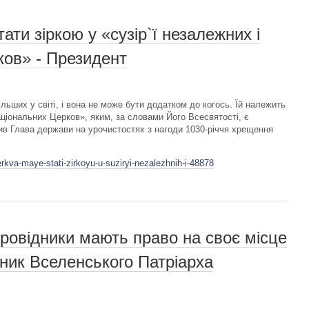
ати зіркою у «сузір`ї незалежних і
ков» - Президент
льших у світі, і вона не може бути додатком до когось. Їй належить
національних Церков», яким, за словами Його Всесвятості, є
в Глава держави на урочистостях з нагоди 1030-річчя хрещення
rkva-maye-stati-zirkoyu-u-suziryi-nezalezhnih-i-48878
провідники мають право на своє місце
ник Вселенського Патріарха