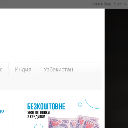
с
Индия
Узбекистан
до