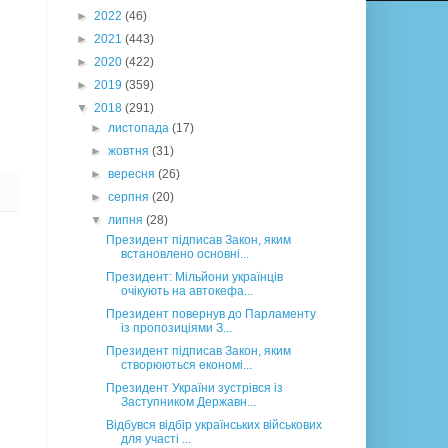
►
2022
(46)
►
2021
(443)
►
2020
(422)
►
2019
(359)
▼
2018
(291)
►
листопада
(17)
►
жовтня
(31)
►
вересня
(26)
►
серпня
(20)
▼
липня
(28)
Президент підписав Закон, яким
встановлено основні...
Президент: Мільйони українців
очікують на автокефа...
Президент повернув до Парламенту
із пропозиціями З...
Президент підписав Закон, яким
створюються економі...
Президент України зустрівся із
Заступником Державн...
Відбувся відбір українських військових
для участі ...