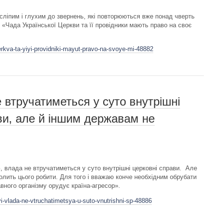
ліпим і глухим до звернень, які повторюються вже понад чверть
 «Чада Української Церкви та її провідники мають право на своє
rkva-ta-yiyi-providniki-mayut-pravo-na-svoye-mi-48882
 втручатиметься у суто внутрішні
ви, але й іншим державам не
, влада не втручатиметься у суто внутрішні церковні справи. Але
лить цього робити. Для того і вважаю конче необхідним обрубати
вного організму орудує країна-агресор».
i-vlada-ne-vtruchatimetsya-u-suto-vnutrishni-sp-48886