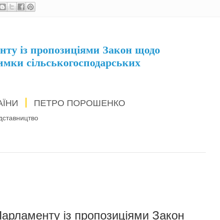
нту із пропозиціями Закон щодо
имки сільськогосподарських
АЇНИ
ПЕТРО ПОРОШЕНКО
дставництво
арламенту із пропозиціями Закон