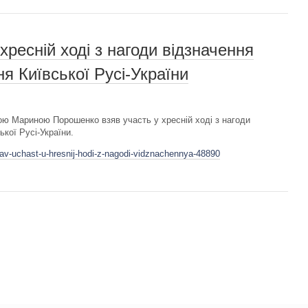
хресній ході з нагоди відзначення
я Київської Русі-України
ю Мариною Порошенко взяв участь у хресній ході з нагоди
кої Русі-України.
yav-uchast-u-hresnij-hodi-z-nagodi-vidznachennya-48890