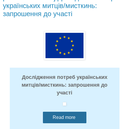
українських митців/мисткинь:
запрошення до участі
Дослідження потреб українських
митців/мисткинь: запрошення до
участі
Read more