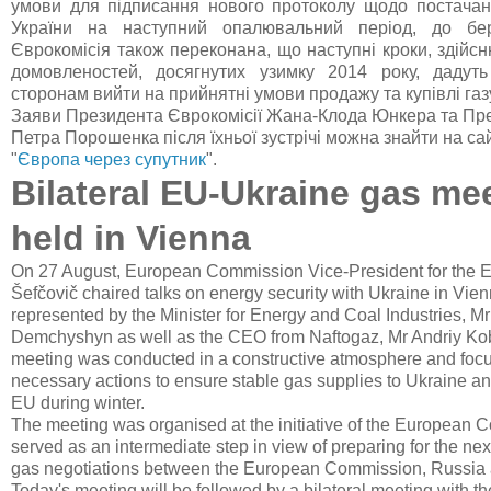
умови для підписання нового протоколу щодо постачанн
України на наступний опалювальний період, до бе
Єврокомісія також переконана, що наступні кроки, здійсн
домовленостей, досягнутих узимку 2014 року, дадуть
сторонам вийти на прийнятні умови продажу та купівлі газ
Заяви Президента Єврокомісії Жана-Клода Юнкера та Пре
Петра Порошенка після їхньої зустрічі можна знайти на са
"
Європа через супутник
".
Bilateral EU-Ukraine gas me
held in Vienna
On 27 August, European Commission Vice-President for the 
Šefčovič chaired talks on energy security with Ukraine in Vie
represented by the Minister for Energy and Coal Industries, M
Demchyshyn as well as the CEO from Naftogaz, Mr Andriy Ko
meeting was conducted in a constructive atmosphere and foc
necessary actions to ensure stable gas supplies to Ukraine an
EU during winter.
The meeting was organised at the initiative of the European
served as an intermediate step in view of preparing for the next 
gas negotiations between the European Commission, Russia 
Today's meeting will be followed by a bilateral meeting with 