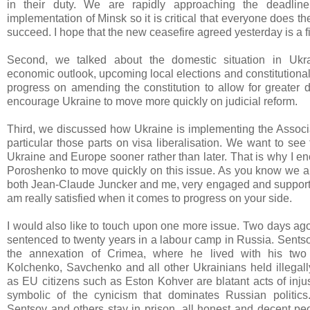
in their duty. We are rapidly approaching the deadlin
implementation of Minsk so it is critical that everyone does th
succeed. I hope that the new ceasefire agreed yesterday is a fi
Second, we talked about the domestic situation in Ukra
economic outlook, upcoming local elections and constitutiona
progress on amending the constitution to allow for greater d
encourage Ukraine to move more quickly on judicial reform.
Third, we discussed how Ukraine is implementing the Associ
particular those parts on visa liberalisation. We want to see
Ukraine and Europe sooner rather than later. That is why I e
Poroshenko to move quickly on this issue. As you know we ar
both Jean-Claude Juncker and me, very engaged and supportive
am really satisfied when it comes to progress on your side.
I would also like to touch upon one more issue. Two days a
sentenced to twenty years in a labour camp in Russia. Sentso
the annexation of Crimea, where he lived with his two 
Kolchenko, Savchenko and all other Ukrainians held illegall
as EU citizens such as Eston Kohver are blatant acts of inju
symbolic of the cynicism that dominates Russian politic
Sentsov and others stay in prison, all honest and decent peo