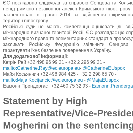
ЄС послідовно слідкував за справою Сенцова та Кольче
непідтримкою незаконної анексії Кримського півострову
заарештовані в травні 2014 за здійснення інкриміно
території півострову.
Російські суди не мають компетенції оцінювати дії зд
міжнародно-визнаної території Росії. ЄС розглядає цю с
міжнародного права та елементарних стандартів правосу
закликати Російську Федерацію звільнити Сенцова
гарантувати їхнє безпечне повернення в Україну
.
Для додаткової інформації
:
Кетрін Рей +32 498 96 99 21 - +32 2 296 99 21 -
mailto:Catherine.Ray@ec.europa.eu
-
@CatherineEUspox
Майя Косьянчич +32 498 984 425 - +32 2 298 65 70 -
mailto:Maja.Kocijancic@ec.europa.eu
-
@MajaEUspox
Еамонн Прендергаст +32 460 75 32 93 -
Eamonn.Prenderga
Statement by High
Representative/Vice-Preside
Mogherini on the sentencing