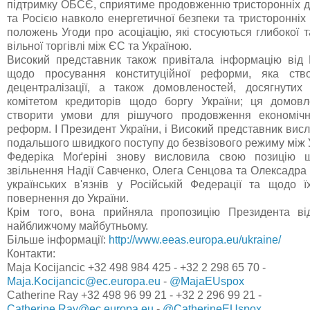
підтримку ОБСЄ, сприятиме продовженню тристоронніх ди
та Росією навколо енергетичної безпеки та тристоронніх
положень Угоди про асоціацію, які стосуються глибокої 
вільної торгівлі між ЄС та Україною.
Високий представник також привітала інформацію від
щодо просування конституційної реформи, яка ств
децентралізації, а також домовленостей, досягнутих
комітетом кредиторів щодо боргу України; ця домовл
створити умови для рішучого продовження економічн
реформ. І Президент України, і Високий представник ви
подальшого швидкого поступу до безвізового режиму між 
Федеріка Моґеріні знову висловила свою позицію щ
звільнення Надії Савченко, Олега Сенцова та Олексадра
українських в'язнів у Російській Федерації та щодо ї
повернення до України.
Крім того, вона прийняла пропозицію Президента від
найближчому майбутньому.
Більше інформації:
http://www.eeas.europa.eu/ukraine/
Контакти:
Maja Kocijancic +32 498 984 425 - +32 2 298 65 70 -
Maja.Kocijancic@ec.europa.eu
-
@MajaEUspox
Catherine Ray +32 498 96 99 21 - +32 2 296 99 21 -
Catherine.Ray@ec.europa.eu
-
@CatherineEUspox