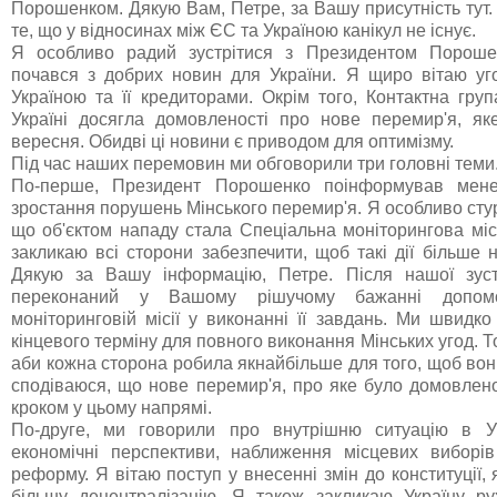
Порошенком. Дякую Вам, Петре, за Вашу присутність тут.
те, що у відносинах між ЄС та Україною канікул не існує.
Я особливо радий зустрітися з Президентом Порош
почався з добрих новин для України. Я щиро вітаю уго
Україною та її кредиторами. Окрім того, Контактна гру
Україні досягла домовленості про нове перемир'я, я
вересня. Обидві ці новини є приводом для оптимізму.
Під час наших перемовин ми обговорили три головні теми
По-перше, Президент Порошенко поінформував мен
зростання порушень Мінського перемир'я. Я особливо сту
що об'єктом нападу стала Спеціальна моніторингова мі
закликаю всі сторони забезпечити, щоб такі дії більше
Дякую за Вашу інформацію, Петре. Після нашої зуст
переконаний у Вашому рішучому бажанні допомо
моніторинговій місії у виконанні її завдань. Ми швидк
кінцевого терміну для повного виконання Мінських угод. 
аби кожна сторона робила якнайбільше для того, щоб вон
сподіваюся, що нове перемир'я, про яке було домовлен
кроком у цьому напрямі.
По-друге, ми говорили про внутрішню ситуацію в Укр
економічні перспективи, наближення місцевих виборів
реформу. Я вітаю поступ у внесенні змін до конституції,
більшу децентралізацію. Я також закликаю Україну р