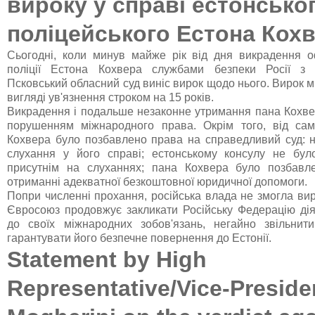
вироку у справі естонсько
поліцейського Естона Кох
Сьогодні, коли минув майже рік від дня викрадення о
поліції Естона Кохвера службами безпеки Росії з те
Псковський обласний суд виніс вирок щодо нього. Вирок м
вигляді ув'язнення строком на 15 років.
Викрадення і подальше незаконне утримання пана Кохвер
порушенням міжнародного права. Окрім того, від сам
Кохвера було позбавлено права на справедливий суд: н
слухання у його справі; естонському консулу не бул
присутнім на слуханнях; пана Кохвера було позбавл
отриманні адекватної безкоштовної юридичної допомоги.
Попри численні прохання, російська влада не змогла ви
Євросоюз продовжує закликати Російську Федерацію діят
до своїх міжнародних зобов'язань, негайно звільнит
гарантувати його безпечне повернення до Естонії.
Statement by High
Representative/Vice-Preside