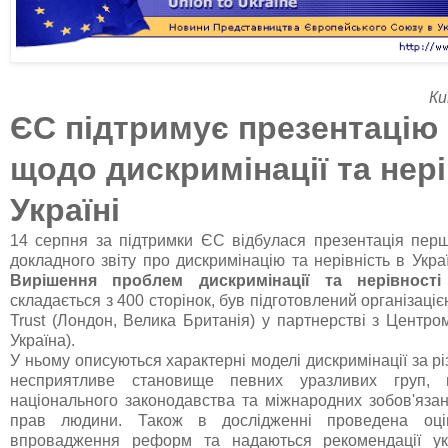
Ки
ЄС підтримує презентацію 
щодо дискримінації та нері
Україні
14 серпня за підтримки ЄС відбулася презентація перш
докладного звіту про дискримінацію та нерівність в Украї
Вирішення проблем дискримінації та нерівності
складається з 400 сторінок, був підготовлений організаціє
Trust (Лондон, Велика Британія) у партнерстві з Центром
Україна).
У ньому описуються характерні моделі дискримінації за р
несприятливе становище певних уразливих груп, н
національного законодавства та міжнародних зобов'язан
прав людини. Також в дослідженні проведена оцін
впровадження реформ та надаються рекомендації укр