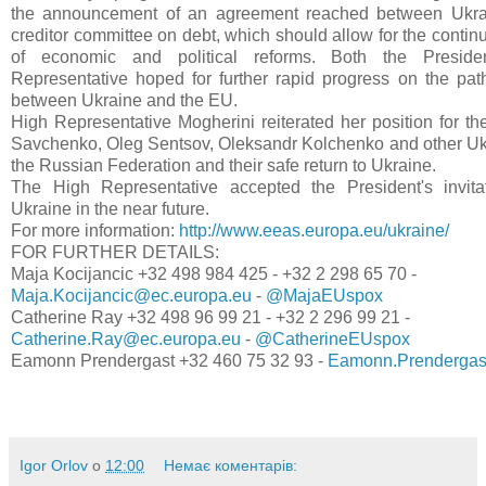
the announcement of an agreement reached between Ukra
creditor committee on debt, which should allow for the contin
of economic and political reforms. Both the Presid
Representative hoped for further rapid progress on the path 
between Ukraine and the EU.
High Representative Mogherini reiterated her position for th
Savchenko, Oleg Sentsov, Oleksandr Kolchenko and other Ukr
the Russian Federation and their safe return to Ukraine.
The High Representative accepted the President's invitat
Ukraine in the near future.
For more information:
http://www.eeas.europa.eu/ukraine/
FOR FURTHER DETAILS:
Maja Kocijancic +32 498 984 425 - +32 2 298 65 70 -
Maja.Kocijancic@ec.europa.eu
-
@MajaEUspox
Catherine Ray +32 498 96 99 21 - +32 2 296 99 21 -
Catherine.Ray@ec.europa.eu
-
@CatherineEUspox
Eamonn Prendergast +32 460 75 32 93 -
Eamonn.Prendergas
Igor Orlov
о
12:00
Немає коментарів: