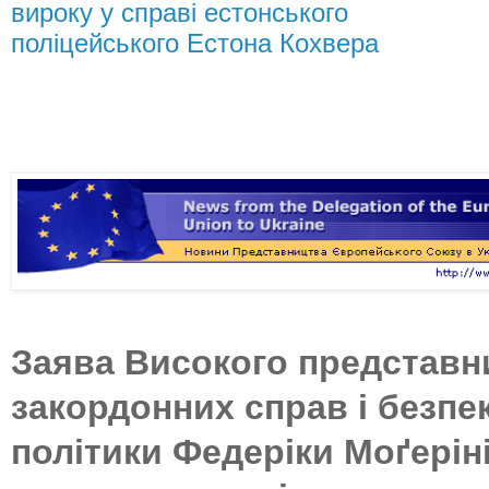
вироку у справі естонського
поліцейського Естона Кохвера
Заява Високого представни
закордонних справ і безпе
політики Федеріки Моґерін