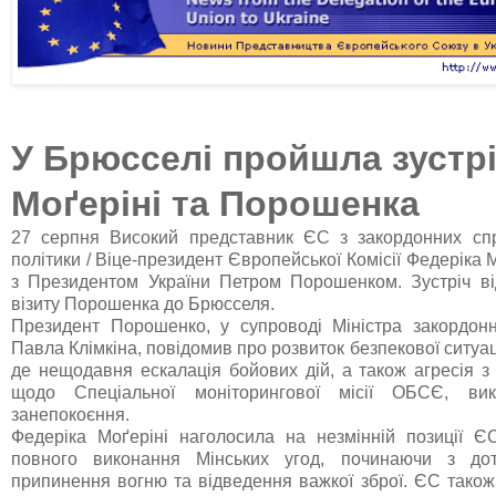
У Брюсселі пройшла зустр
Моґеріні та Порошенка
27 серпня Високий представник ЄС з закордонних спр
політики / Віце-президент Європейської Комісії Федеріка М
з Президентом України Петром Порошенком. Зустріч в
візиту Порошенка до Брюсселя.
Президент Порошенко, у супроводі Міністра закордон
Павла Клімкіна, повідомив про розвиток безпекової ситуації
де нещодавня ескалація бойових дій, а також агресія з
щодо Спеціальної моніторингової місії ОБСЄ, вик
занепокоєння.
Федеріка Моґеріні наголосила на незмінній позиції 
повного виконання Мінських угод, починаючи з до
припинення вогню та відведення важкої зброї. ЄС тако