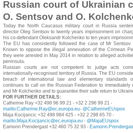
Russian court of Ukrainian c
O. Sentsov and O. Kolchenk
Today the North Caucasus
military court in Russia sente
director Oleg Sentsov to twenty years imprisonment on charg
his co-defendant Oleksandr Kolchenko to ten years imprisonm
The EU has consistently followed the case of Mr Sentsov
Known to oppose the illegal annexation of the Crimean Pe
they were arrested in May 2014 in relation to alleged activit
peninsula.
Russian courts are not competent to judge acts comm
internationally-recognised territory of Russia. The EU conside
breach of international law and elementary standards 
continues to call on the Russian Federation to immediately
and Mr Kolchenko and to guarantee their safe return to Ukrain
FOR FURTHER DETAILS:
Catherine Ray +32 498 96 99 21 - +32 2 296 99 21 -
mailto:Catherine.Ray@ec.europa.eu
-
@CatherineEUspox
Maja Kocijancic +32 498 984 425 - +32 2 298 65 70 -
mailto:Maja.Kocijancic@ec.europa.eu
-
@MajaEUspox
Eamonn Prendergast +32 460 75 32 93 -
Eamonn.Prendergas