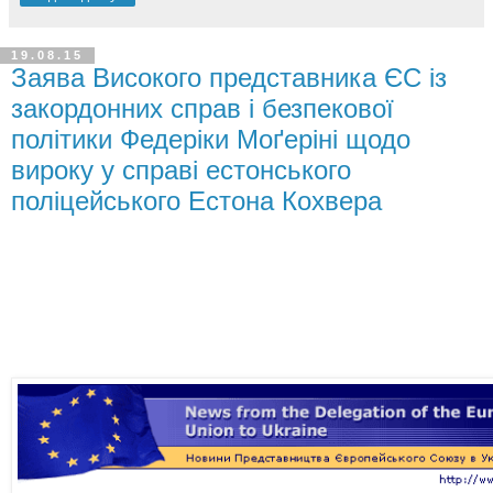
19.08.15
Заява Високого представника ЄС із
закордонних справ і безпекової
політики Федеріки Моґеріні щодо
вироку у справі естонського
поліцейського Естона Кохвера