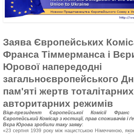
Заява Європейських Коміс
Франса Тіммерманса і Вєр
Юрової напередодні
загальноєвропейського Дн
пам'яті жертв тоталітарних
авторитарних режимів
Віце-президент Європейської Комісії Франс
Європейський Комісар з юстиції, прав споживачів і ґ
Вєра Юрова зробили таку заяву
:
«23 серпня 1939 року між нацистською Німеччиною, як