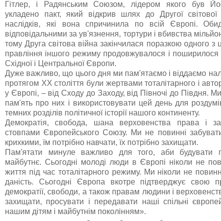
Гітлер, і Радянським Союзом, лідером якого був Йо
укладено пакт, який відкрив шлях до Другої світової
наслідків, які вона спричинила по всій Європі. Об
відповідальними за ув'язнення, тортури і вбивства мільйон
тому Друга світова війна закінчилася поразкою одного з 
правління іншого режиму продовжувалося і поширилося 
Східної і Центральної Європи.
Дуже важливо, що цього дня ми пам'ятаємо і віддаємо нал
протягом ХХ століття були жертвами тоталітарного і авт
у Європі, – від Сходу до Заходу, від Півночі до Півдня. М
пам'ять про них і використовувати цей день для роздум
темних розділів політичної історії нашого континенту.
Демократія, свобода, шана верховенства права і з
стовпами Європейського Союзу. Ми не повинні забувати,
крихкими, їм потрібно навчати, їх потрібно захищати.
Пам'ятати минуле важливо для того, аби будувати
майбутнє. Сьогодні молоді люди в Європі ніколи не пов
життя під час тоталітарного режиму. Ми ніколи не повин
даність. Сьогодні Європа вкотре підтверджує свою п
демократії, свободи, а також правам людини і верховенст
захищати, просувати і передавати наші спільні європей
нашим дітям і майбутнім поколінням».