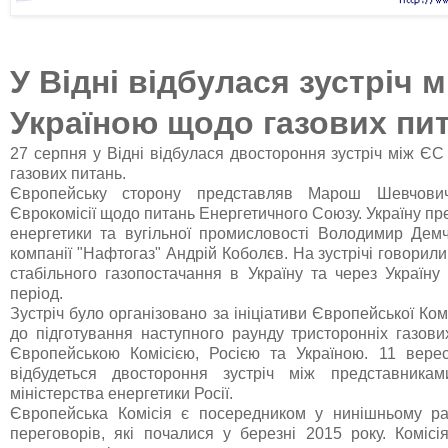
У Відні відбулася зустріч м
Україною щодо газових пи
27 серпня у Відні відбулася двостороння зустріч між Є
газових питань.
Європейську сторону представляв Марош Шевчович,
Єврокомісії щодо питань Енергетичного Союзу. Україну пр
енергетики та вугільної промисловості Володимир Дем
компанії "Нафтогаз" Андрій Коболєв. На зустрічі говорил
стабільного газопостачання в Україну та через Україн
період.
Зустріч було організовано за ініціативи Європейської Комі
до підготування наступного раунду тристоронніх газови
Європейською Комісією, Росією та Україною. 11 вере
відбудеться двостороння зустріч між представникам
міністерства енергетики Росії.
Європейська Комісія є посередником у нинішньому ра
переговорів, які почалися у березні 2015 року. Комісі