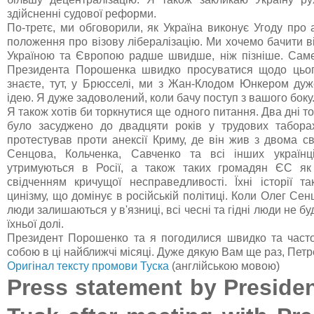
здійсненні судової реформи.
По-третє, ми обговорили, як Україна виконує Угоду про 
положення про візову лібералізацію. Ми хочемо бачити в
Україною та Європою радше швидше, ніж пізніше. Сам
Президента Порошенка швидко просуватися щодо цьог
знаєте, тут, у Брюсселі, ми з Жан-Клодом Юнкером ду
ідею. Я дуже задоволений, коли бачу поступ з вашого боку
Я також хотів би торкнутися ще одного питання. Два дні 
було засуджено до двадцяти років у трудових табора
протестував проти анексії Криму, де він жив з двома с
Сенцова, Кольченка, Савченко та всі інших українці
утримуються в Росії, а також таких громадян ЄС як
свідченням кричущої несправедливості. Їхні історії 
цинізму, що домінує в російській політиці. Коли Олег Сенц
люди залишаються у в'язниці, всі чесні та гідні люди не б
їхньої долі.
Президент Порошенко та я погодилися швидко та часто
собою в ці найближчі місяці. Дуже дякую Вам ще раз, Петр
Оригінал тексту промови Туска
(англійською мовою)
Press statement by Preside