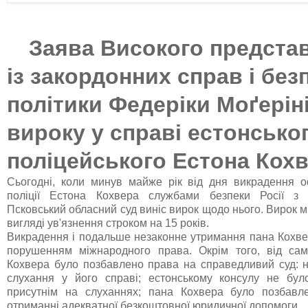
Заява Високого предста
із закордонних справ і без
політики Федеріки Моґерін
вироку у справі естонсько
поліцейського Естона Кох
Сьогодні, коли минув майже рік від дня викрадення о
поліції Естона Кохвера службами безпеки Росії з те
Псковський обласний суд виніс вирок щодо нього. Вирок м
вигляді ув'язнення строком на 15 років.
Викрадення і подальше незаконне утримання пана Кохвер
порушенням міжнародного права. Окрім того, від сам
Кохвера було позбавлено права на справедливий суд: н
слухання у його справі; естонському консулу не бул
присутнім на слуханнях; пана Кохвера було позбавл
отриманні адекватної безкоштовної юридичної допомоги.