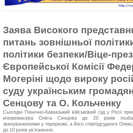
Заява Високого представни
питань зовнішньої політик
політики безпеки/Віце-пре
Європейської Комісії Феде
Могеріні
щодо вироку росі
суду українським громадя
Сенцову та О. Кольченку
Сьогодні Північно-Кавказький військовий суд у Росії при
кінорежисера Олега Сенцова до 20 років позба
звинуваченнями у тероризмі, а його співпідсудного Олек
до 10 років ув'язнення.