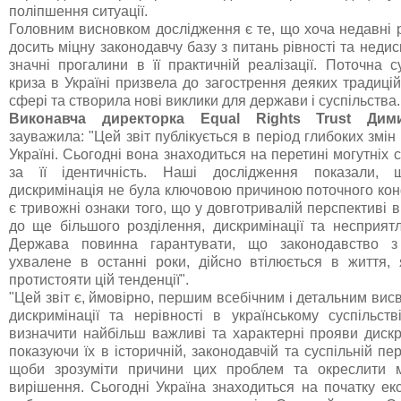
поліпшення ситуації.
Головним висновком дослідження є те, що хоча недавні
досить міцну законодавчу базу з питань рівності та недиск
значні прогалини в її практичній реалізації. Поточна с
криза в Україні призвела до загострення деяких традиці
сфері та створила нові виклики для держави і суспільства.
Виконавча директорка Equal Rights Trust Дим
зауважила: "Цей звіт публікується в період глибоких змін 
Україні. Сьогодні вона знаходиться на перетині могутніх с
за її ідентичність. Наші дослідження показали, 
дискримінація не була ключовою причиною поточного кон
є тривожні ознаки того, що у довготривалій перспективі 
до ще більшого розділення, дискримінації та несприят
Держава повинна гарантувати, що законодавство з 
ухвалене в останні роки, дійсно втілюється в життя
протистояти цій тенденції".
"Цей звіт є, ймовірно, першим всебічним і детальним ви
дискримінації та нерівності в українському суспільст
визначити найбільш важливі та характерні прояви дискри
показуючи їх в історичній, законодавчій та суспільній пер
щоби зрозуміти причини цих проблем та окреслити 
вирішення. Сьогодні Україна знаходиться на початку ек