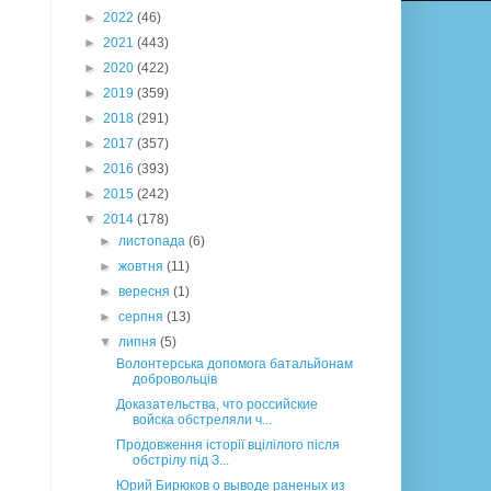
►
2022
(46)
►
2021
(443)
►
2020
(422)
►
2019
(359)
►
2018
(291)
►
2017
(357)
►
2016
(393)
►
2015
(242)
▼
2014
(178)
►
листопада
(6)
►
жовтня
(11)
►
вересня
(1)
►
серпня
(13)
▼
липня
(5)
Волонтерська допомога батальйонам
добровольців
Доказательства, что российские
войска обстреляли ч...
Продовження історії вцілілого після
обстрілу під З...
Юрий Бирюков о выводе раненых из