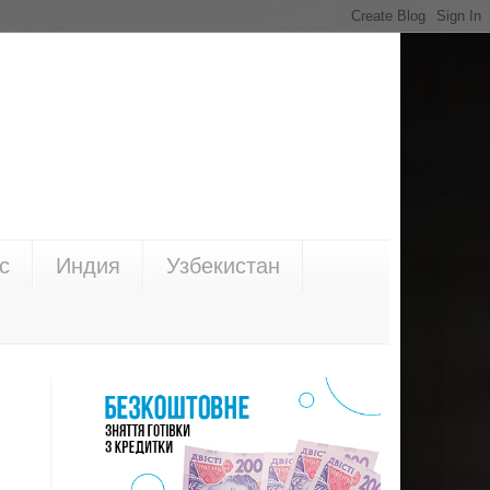
с
Индия
Узбекистан