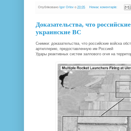
Опубліковано
Igor Orlov
о
20:05
Немає коментарів:
Доказательства, что российские
украинские ВС
Снимки: доказательства, что российские войска обс
артиллерию, предоставленную им Россией
Удары реактивных систем залпового огня на территор