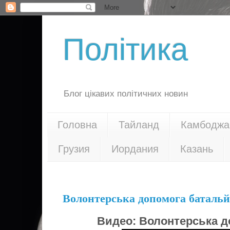
Політика
Блог цікавих політичних новин
Головна
Тайланд
Камбоджа
Грузия
Иордания
Казань
27.07.14
Волонтерська допомога батальй
Видео:
Волонтерська д