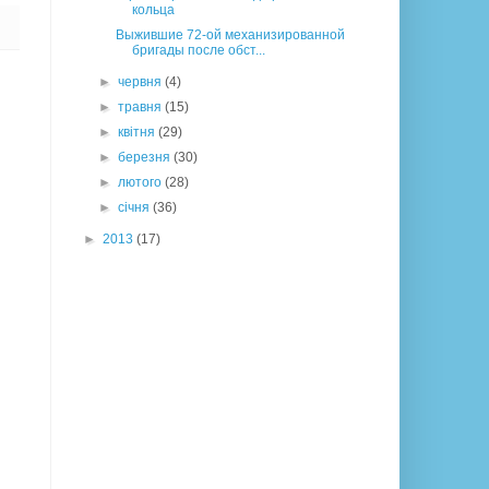
кольца
Выжившие 72-ой механизированной
бригады после обст...
►
червня
(4)
►
травня
(15)
►
квітня
(29)
►
березня
(30)
►
лютого
(28)
►
січня
(36)
►
2013
(17)