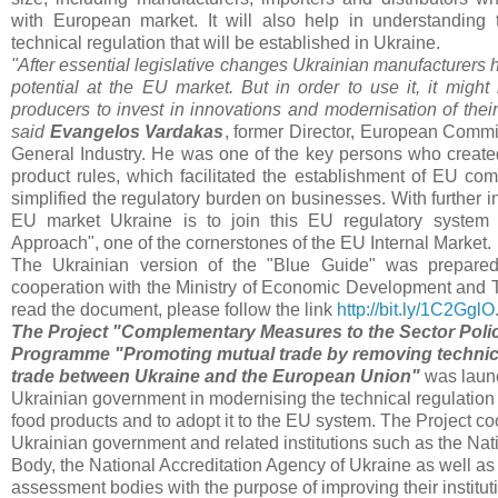
with European market. It will also help in understanding
technical regulation that will be established in Ukraine.
"After essential legislative changes Ukrainian manufacturers 
potential at the EU market. But in order to use it, it might
producers to invest in innovations and modernisation of their 
said
Evangelos Vardakas
, former Director, European Commi
General Industry. He was one of the key persons who creat
product rules, which facilitated the establishment of EU c
simplified the regulatory burden on businesses. With further in
EU market Ukraine is to join this EU regulatory syste
Approach", one of the cornerstones of the EU Internal Market.
The Ukrainian version of the "Blue Guide" was prepared
cooperation with the Ministry of Economic Development and T
read the document, please follow the link
http://bit.ly/1C2GglO
The Project "Complementary Measures to the Sector Poli
Programme "Promoting mutual trade by removing technica
trade between Ukraine and the European Union"
was launc
Ukrainian government in modernising the technical regulation
food products and to adopt it to the EU system. The Project co
Ukrainian government and related institutions such as the Na
Body, the National Accreditation Agency of Ukraine as well as
assessment bodies with the purpose of improving their instituti