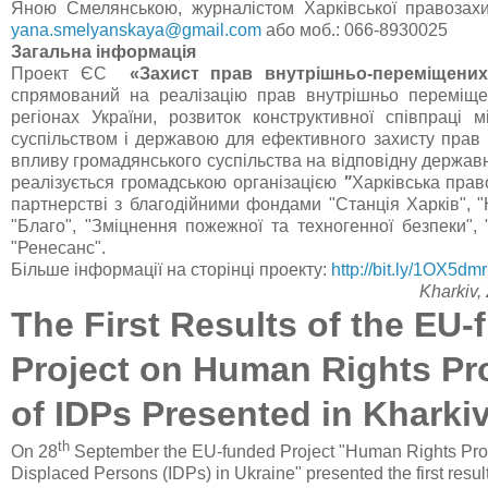
Яною Смелянською, журналістом Харківської правозахис
yana.smelyanskaya@gmail.com
або моб.: 066-8930025
Загальна інформація
Проект ЄС
«Захист прав внутрішньо-переміщених
спрямований на реалізацію прав внутрішньо переміще
регіонах України, розвиток конструктивної співпраці 
суспільством і державою для ефективного захисту прав
впливу громадянського суспільства на відповідну державн
реалізується громадською організацією
"
Харківська прав
партнерстві з благодійними фондами "Станція Харків", "
"Благо", "Зміцнення пожежної та техногенної безпеки",
"Ренесанс".
Більше інформації на сторінці проекту:
http://bit.ly/1OX5dmr
Kharkiv,
The First Results of the EU
Project on
Human Rights Pro
of IDPs Presented in Kharki
th
On 28
September the EU-funded Project "Human Rights Prote
Displaced Persons (IDPs) in Ukraine" presented the first result