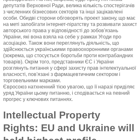
депутатів Верховної Ради, велика кількість спостерігачів
з численних бізнесових секторів та інші зацікавлені
особи. Обидві сторони обговорять проект закону, що має
на меті запобігати інтернет-піратству та розвивати захист
авторського права у відповідності до зобов'язань
України, які вона взяла на себе у рамках Угоди про
асоціацію. Також вони переглянуть діяльність, що
здійснюється українськими правоохоронними органами
(зокрема, що стосується боротьби проти контрабандних
товарів). Окрім того, представники ЄС і України
розглянуть питання у сфері захисту прав інтелектуальної
власності, пов'язані з фармацевтичним сектором і
торговельними марками.
Євросоюз натхненний тією увагою, що її наразі приділяє
уряд України цьому питанню, і сподівається на певний
прогрес у ключових питаннях.
Intellectual Property
Rights: EU and Ukraine will