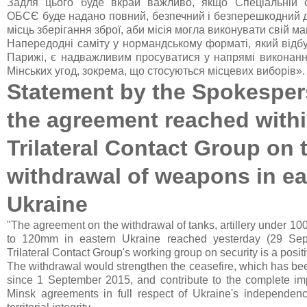
Задля цього буде вкрай важливо, якщо Спеціальній с
ОБСЄ буде надано повний, безпечний і безперешкодний до
місць зберігання зброї, аби місія могла виконувати свій ма
Напередодні саміту у нормандському форматі, який відб
Парижі, є надважливим просуватися у напрямі виконан
Мінських угод, зокрема, що стосуються місцевих виборів».
Statement by the Spokespe
the agreement reached withi
Trilateral Contact Group on 
withdrawal of weapons in ea
Ukraine
"The agreement on the withdrawal of tanks, artillery under 1
to 120mm in eastern Ukraine reached yesterday (29 Sep
Trilateral Contact Group's working group on security is a posit
The withdrawal would strengthen the ceasefire, which has bee
since 1 September 2015, and contribute to the complete im
Minsk agreements in full respect of Ukraine's independenc