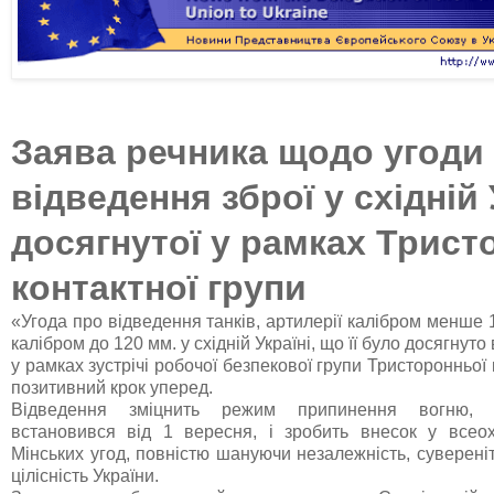
Заява речника щодо угоди
відведення зброї у східній 
досягнутої у рамках Трист
контактної групи
«Угода про відведення танків, артилерії калібром менше 1
калібром до 120 мм. у східній Україні, що її було досягнуто
у рамках зустрічі робочої безпекової групи Тристоронньої 
позитивний крок уперед.
Відведення зміцнить режим припинення вогню, 
встановився від 1 вересня, і зробить внесок у всео
Мінських угод, повністю шануючи незалежність, сувереніт
цілісність України.