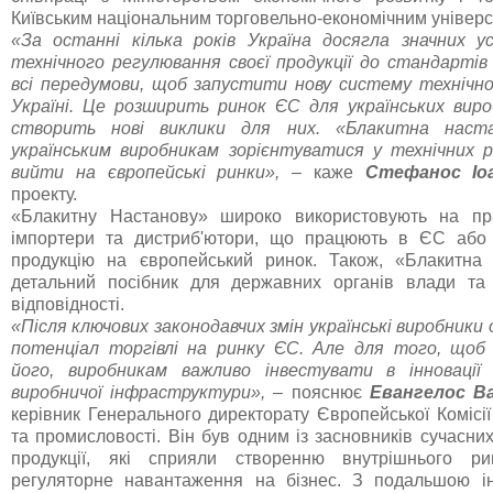
Київським національним торговельно-економічним універс
«За останні кілька років Україна досягла значних ус
технічного регулювання своєї продукції до стандарті
всі передумови, щоб запустити нову систему технічн
Україні. Це розширить ринок ЄС для українських вироб
створить нові виклики для них. «Блакитна наст
українським виробникам зорієнтуватися у технічних 
вийти на європейські ринки»,
– каже
Стефанос Іоа
проекту.
«Блакитну Настанову» широко використовують на пра
імпортери та дистриб'ютори, що працюють в ЄС або
продукцію на європейський ринок. Також, «Блакитна
детальний посібник для державних органів влади та 
відповідності.
«Після ключових законодавчих змін українські виробник
потенціал торгівлі на ринку ЄС. Але для того, щоб
його, виробникам важливо інвестувати в інновації
виробничої інфраструктури»,
– пояснює
Евангелос В
керівник Генерального директорату Європейської Комісі
та промисловості. Він був одним із засновників сучасн
продукції, які сприяли створенню внутрішнього ри
регуляторне навантаження на бізнес. З подальшою і