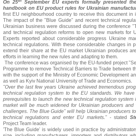
th
On 25
September EU experts formally presented the
handbook on EU product rules for Ukrainian manufactur
first EU neighbourhood country to receive this document in i
The impact of the "Blue Guide" and recent technical regula
Ukrainian business were discussed during the conference 
and technical regulation reforms to open new markets for U
Experts reported about considerable progress Ukraine m
technical regulations. With these considerable changes in pr
extend their share at the EU market Ukrainian produces ar
efforts in learning the new rules and adapting to them.
The conference was organised by the EU-funded project "Se
Programme to remove Technical Barriers to Trade between t
with the support of the Ministry of Economic Development an
as well as Kyiv National University of Trade and Economics.
"Over the last few years Ukraine achieved tremendous progr
technical regulation system to the EU standards. We have 
prerequisites to launch the new technical regulation system
market will be much widened for Ukrainian producers and 
challenges. The Blue Guide" will help Ukrainian producers to
technical regulations and enter EU markets." -
stated
St
Project Team leader.
'The Blue Guide' is widely used in practice by administrator
size, including manufacturers, importers and distributors w