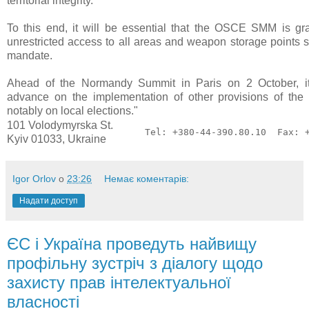
territorial integrity.
To this end, it will be essential that the OSCE SMM is gra
unrestricted access to all areas and weapon storage points so
mandate.
Ahead of the Normandy Summit in Paris on 2 October, it
advance on the implementation of other provisions of the
notably on local elections."
101 Volodymyrska St.
Tel: +380-44-390.80.10  Fax: 
Kyiv 01033, Ukraine
Igor Orlov
о
23:26
Немає коментарів:
Надати доступ
ЄС і Україна проведуть найвищу
профільну зустріч з діалогу щодо
захисту прав інтелектуальної
власності