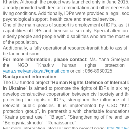
Kharkiv. Although the project was launched only in June 201
already provided with free accommodation and other necessiti
living conditions. Additionally, IDPs were provided a legal, so
psychological support, health care and medical service.
One of the main areas of support is employment of IDPs, as it
capabilities of IDPs and their social security. Special attention 
elderly people and people with disabilities who are the most
of the population.
Additionally, a fully operational resource-transit hub to assis
be launched soon.
For more information, please contact:
Ms. Yana Smelyans
the NGO "Kharkiv human rights protection 
yana.smelyanskaya@gmail.com
or cell: 066-8930025
Background information
The EU-funded project "
Human Rights Defence of Internal
in Ukraine
" is aimed to promote the rights of IDPs in six re
develop constructive cooperation between civil society and the 
protecting the rights of IDPs, strengthen the influence of t
relevant public policies. It is implemented by CSO "Kh
protection group", in partnership with charitable foundation
"Kraina ponad use ", "Blago", "Strengthening of fire and tec
"Beregynia skhodu", "Renaissance".
For more information, please visit the project page:
http://bit.