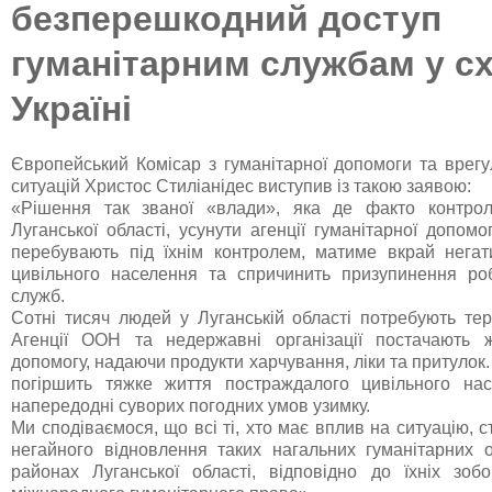
безперешкодний доступ
гуманітарним службам у сх
Україні
Європейський Комісар з гуманітарної допомоги та врег
ситуацій Христос Стиліанідес виступив із такою заявою:
«Рішення так званої «влади», яка де факто контро
Луганської області, усунути агенції гуманітарної допомог
перебувають під їхнім контролем, матиме вкрай негат
цивільного населення та спричинить призупинення ро
служб.
Сотні тисяч людей у Луганській області потребують тер
Агенції ООН та недержавні організації постачають ж
допомогу, надаючи продукти харчування, ліки та притулок.
погіршить тяжке життя постраждалого цивільного нас
напередодні суворих погодних умов узимку.
Ми сподіваємося, що всі ті, хто має вплив на ситуацію, 
негайного відновлення таких нагальних гуманітарних 
районах Луганської області, відповідно до їхніх зоб