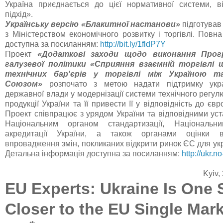
Україна приєднається до цієї нормативної системи, 
підхід».
Українську версію «Блакитної настанови»
підготував
з Міністерством економічного розвитку і торгівлі. Повн
доступна за посиланням:
http://bit.ly/1fldP7Y
Проект
«Додаткові заходи щодо виконання Прог
галузевої політики «Сприяння взаємній торгівлі 
технічних бар'єрів у торгівлі між Україною т
Союзом»
розпочато з метою надати підтримку укра
державної влади у модернізації системи технічного регу
продукції України та її привести її у відповідність до єв
Проект співпрацює з урядом України та відповідними ус
Національним органом стандартизації, Національн
акредитації України, а також органами оцінки ві
впровадження змін, покликаних відкрити ринок ЄС для укра
Детальна інформація доступна за посиланням:
http://ukr.n
Kyiv,
EU Experts: Ukraine
Is One 
Closer to the EU Single Mar