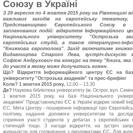
Союзу в Україні
З 29 вересня по 4 жовтня 2015 року на Рівненщині в
важливих заходів на європейську тематику, я
Представництво Європейського Союзу в У
запланованих подій: відкриття Інформаційного це
Національного університету "Острозька ака
європейських студій, а також літературно-інфо
"Книжкова євротолока". Захід включатиме книжко
Видавництва Старого Лева, зустріч-дискусію 
Софією Андрухович та конкурс на тему "Книга, яка 
до участі в якому може долучитись кожен.
Що?
Відкриття Інформаційного центру ЄС на баз
університету "Острозька академія" та прес-брифінг
Коли?
1
жовтня 2015 року,
12.00 – 13.30
Де?
Наукова бібліотека університету (м. Острог, вул. Семін
1 жовтня 2015 року, на базі Національного універс
академія" Представництво ЄС в Україні відкриє новий І
ЄС. Мета Центру - поширення інформації про Європейсь
політику, надання допомоги університетам та дослід
сприяння участі студентів у дебатах з європейських 
стипендій тощо. З нагоди відкриття, на зустріч зап
журналісти для спілкування з дипломатами ЄС. Для журна