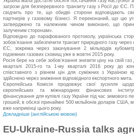
Україна мала достатні обсяги постачання газу наступної з
загрози для безперервного транзиту газу з Росії до ЄС.
свідчить про те, що обидві сторони відповідають св
партнерів у газовому бізнесі. Я переконаний, що цю уг
затверджено та належним чином виконано, що прин
залученим сторонам».
Відповідно до парафованого протоколу, українська сто
зобов'язання забезпечити транзит природного газу через
ЄС, зокрема через закачування 2 мільярдів кубометр
підземних газових сховищ уже в жовтні 2015 року.
Росія бере на себе зобов'язання знизити ціну на свій газ 
кварталі 2015-го та 1-му кварталі 2016 року до кон
співставного з рівнем цін для суміжних з Україною 
здійснено через зниження відповідного експортного мита.
Європейська Комісія продовжує свої зусилля щод
європейських та міжнародних фінансових інституц
фінансування для купівлі газу України під час зимового пе
грошей, в обсязі принаймні 500 мільйонів доларів США, 
вже наприкінці цього року.
Докладніше (англійською мовою)
EU-Ukraine-Russia talks agr