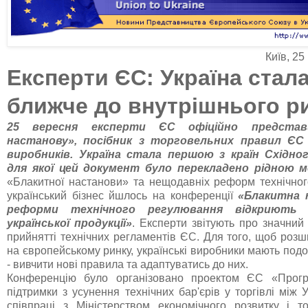
Київ, 25
Експерти ЄС: Україна стала
ближче до внутрішнього р
25 вересня експерти ЄС офіційно представ
настанову», посібник з торговельних правил ЄС 
виробників. Україна стала першою з країн Східно
для якої цей документ було перекладено рідною 
«Блакитної настанови» та нещодавніх реформ технічно
український бізнес йшлось на конференції
«Блакитна 
реформи технічного регулювання відкриють
української продукції»
. Експерти звітують про значний
прийнятті технічних регламентів ЄС. Для того, щоб роз
на європейському ринку, українські виробники мають под
- вивчити нові правила та адаптуватись до них.
Конференцію було організовано проектом ЄС «Прогр
підтримки з усунення технічних бар'єрів у торгівлі між
співпраці з Міністерством економічного розвитку і то