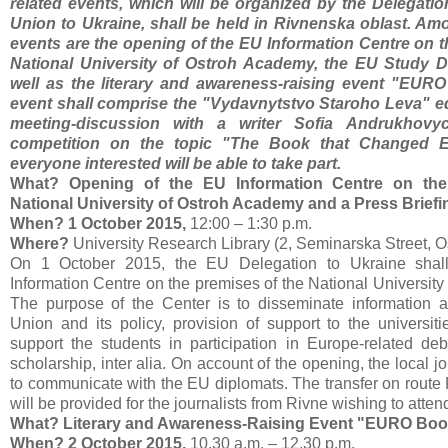
related events, which will be organized by the Delegati
Union to Ukraine, shall be held in Rivnenska oblast. A
events are the opening of the EU Information Centre on t
National University of Ostroh Academy, the EU Study D
well as the literary and awareness-raising event "EUR
event shall comprise the "Vydavnytstvo Staroho Leva" edi
meeting-discussion with a writer Sofia Andrukhov
competition on the topic "The Book that Changed E
everyone interested will be able to take part.
What?
Opening of the EU Information Centre on the
National University of Ostroh Academy and a Press Briefi
When?
1
October 2015,
12:00 – 1:30 p.m.
Where?
University Research Library (2, Seminarska Street, O
On 1 October 2015, the EU Delegation to Ukraine sh
Information Centre on the premises of the National Universit
The purpose of the Center is to disseminate information 
Union and its policy, provision of support to the universiti
support the students in participation in Europe-related de
scholarship, inter alia. On account of the opening, the local jo
to communicate with the EU diplomats. The transfer on route
will be provided for the journalists from Rivne wishing to atten
What? Literary and Awareness-Raising Event "EURO Boo
When?
2 October 2015,
10.30 a.m. – 12.30 p.m.