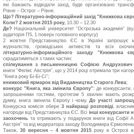
які бажають відвідати захід, буде організовано тран
Рівне – Острог – Рівне.
Що?
Літературно-інформаційний захід "Книжкова євр
Коли?
2 жовтня 2015 року,
10.30 – 12.30
Де?
Національний університет "Острозька академія" (вул
аудиторія П5, 1 поверх головного корпусу)
2 жовтня Представництво ЄС в Україні запрошує мо
журналістів, громадських активістів та всіх охоч
літературно-інформаційного заходу "Книжкова єв
скрадатиметься з таких частин:
спілкування з письменницею Софією Андрухович
книги "Фелікс Австрія", що у 2014 році отримала три нагор
"Книга року Бі-Бі-Сі";
книжковий ярмарок від
Видавництва Старого Лева
;
конкурс "Книга, яка змінила Європу"
: де конкурсанти,
запрошеними гостями, протягом 5 хвилин мають розкр
думку, книга змінила Європу і чому.
До участі запрошу
Конкурсна комісія обере
3 найкращі розповіді
, власни
нагороди від Представництва ЄС. Всі
інші конкурсанти 
заохочень
та отримають у подарунок книги від Софії А
Австрія" та від модератора заходу Володимира Єрмоленка 
Також,
30 вересня – 4 жовтня 2015
року в Острозі в