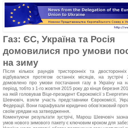
Газ: ЄС, Україна та Росія
домовилися про умови по
на зиму
Після кількох раундів тристоронніх та двосторонніх
відбувалися протягом останніх місяців, на зустрічі
домовлено про умови постачання газу в Україну на н
період, тобто з 1-го жовтня 2015 року до кінця березня 2016
на якій головував Віце-президент Єврокомісії з Енергет
Шевчовіч, взяли участь представники Єврокомісії, Укра
Федерації. Вони парафували юридично обов'язковий прото
своїм урядам на затвердження.
Коментуючи результати зустрічі, Марош Шевчовіч зазн
умов нового зимового пакету є ключовим кроком для забе