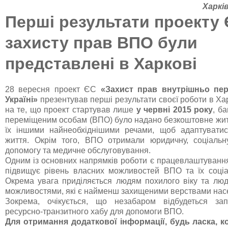
Харків
Перші результати проекту
захисту прав ВПО були
представлені в Харкові
28 вересня проект ЄС
«Захист прав внутрішньо пер
Україні»
презентував перші результати своєї роботи в Ха
на те, що проект стартував лише
у червні 2015 року
, б
переміщеним особам (ВПО) було надано безкоштовне жит
їх іншими найнеобхіднішими речами, щоб адаптувати
життя. Окрім того, ВПО отримали юридичну, соціальн
допомогу та медичне обслуговування.
Одним із основних напрямків роботи є працевлаштування
підвищує рівень власних можливостей ВПО та їх соціа
Окрема увага приділяється людям похилого віку та л
можливостями, які є найменш захищеними верствами нас
Зокрема, очікується, що незабаром відбудеться зап
ресурсно-транзитного хабу для допомоги ВПО.
Для отримання додаткової інформації, будь ласка, ко