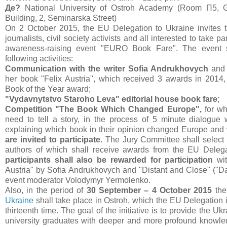
Де?
National University of Ostroh Academy (Room П5, G
Building, 2, Seminarska Street)
On 2 October 2015, the EU Delegation to Ukraine invites t
journalists, civil society activists and all interested to take pa
awareness-raising event "EURO Book Fare". The event s
following activities:
Communication with the writer Sofia Andrukhovych
and 
her book "Felix Austria", which received 3 awards in 2014
Book of the Year award;
"Vydavnytstvo Staroho Leva" editorial house book fare
;
Competition "The Book Which Changed Europe",
for wh
need to tell a story, in the process of 5 minute dialogue w
explaining which book in their opinion changed Europe and
are invited to participate
. The Jury Committee shall selec
authors of which shall receive awards from the EU Delega
participants shall also be rewarded for participation
wit
Austria" by Sofia Andrukhovych and "Distant and Close" ("Dal
event moderator Volodymyr Yermolenko.
Also, in the period of
30 September – 4 October 2015
th
Ukraine
shall take place in Ostroh, which the EU Delegation i
thirteenth time. The goal of the initiative is to provide the U
university graduates with deeper and more profound knowle