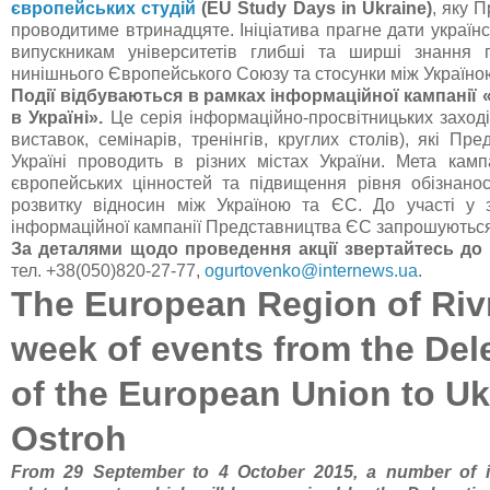
європейських студій
(
EU
Study
Days
in
Ukraine
)
, яку 
проводитиме втринадцяте. Ініціатива прагне дати україн
випускникам університетів глибші та ширші знання 
нинішнього Європейського Союзу та стосунки між Україно
Події
відбуваються в рамках інформаційної кампанії
в Україні».
Це серія інформаційно-просвітницьких заході
виставок, семінарів, тренінгів, круглих столів), які П
Україні проводить в різних містах України. Мета кам
європейських цінностей та підвищення рівня обізнанос
розвитку відносин між Україною та ЄС. До участі у 
інформаційної кампанії Представництва ЄС запрошуються 
За деталями щодо проведення акції звертайтесь до
тел. +38(050)820-27-77,
ogurtovenko@internews.ua
.
The European Region of Riv
week of events from the Del
of the European Union to Uk
Ostroh
From 29 September to 4 October 2015, a number of i