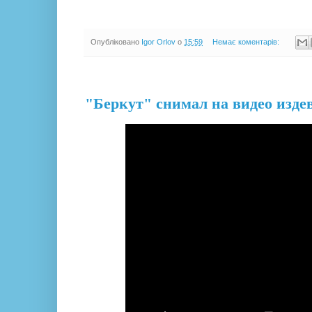
Опубліковано
Igor Orlov
о
15:59
Немає коментарів:
13.12.13
"Беркут" снимал на видео изд