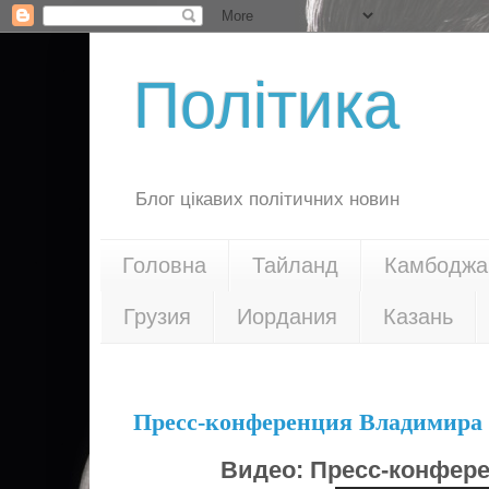
Політика
Блог цікавих політичних новин
Головна
Тайланд
Камбоджа
Грузия
Иордания
Казань
20.12.13
Пресс-конференция Владимира 
Видео:
Пресс-конфере