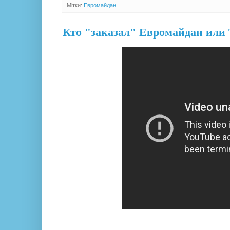
Мітки:
Евромайдан
Кто "заказал" Евромайдан или