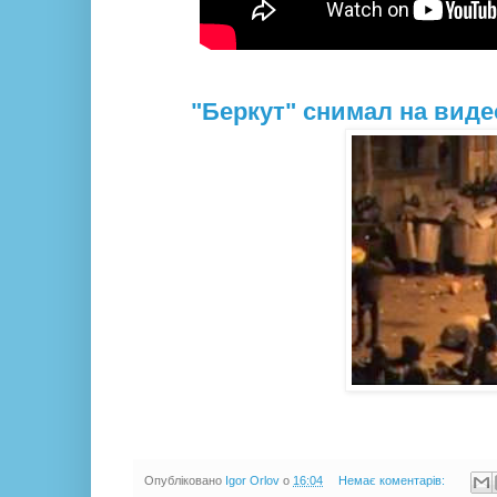
"Беркут" снимал на вид
Опубліковано
Igor Orlov
о
16:04
Немає коментарів: