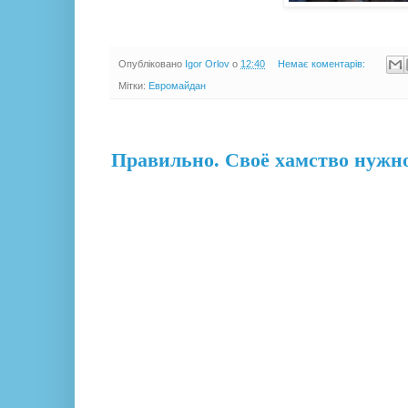
Опубліковано
Igor Orlov
о
12:40
Немає коментарів:
Мітки:
Евромайдан
09.12.13
Правильно. Своё хамство нужно 