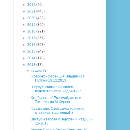
►
2022
(46)
►
2021
(443)
►
2020
(422)
►
2019
(359)
►
2018
(291)
►
2017
(357)
►
2016
(393)
►
2015
(242)
►
2014
(178)
▼
2013
(17)
▼
грудня
(9)
Пресс-конференция Владимира
Путина 19.12.2013
"Беркут" снимал на видео
издевательства над митинг...
Кто "заказал" Евромайдан или
Технология Майдана
Правильно. Своё хамство нужно
отстаивать до конца! :)
Виступ Азарова у Верховній Раді 03-
12-2013