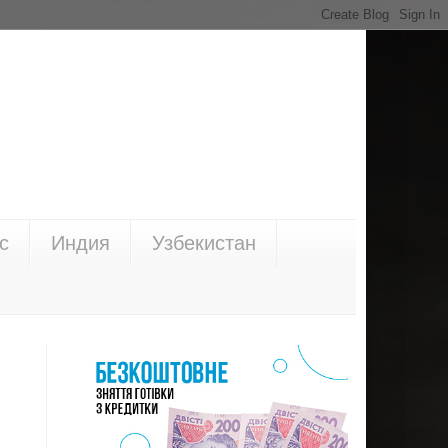
с
Индия
Узбекистан