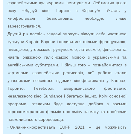
європейськими культурними інституціями. Лейтмотив цього
року: «Відчуй кіно. Поринь в Європу!». Участь у
кінофестивалі безкоштовна, необхідно лише
зареєструватися.
Другий рік поспіль глядачі зможуть відчути себе частиною
культури 8 країн Європи і подивитися фільми французькою,
німецькою, угорською, румунською, латиською, фінською та
навіть рідкісною галісійською мовою з українськими та
англійськими субтитрами. І більш того – познайомитися з
картинами європейських режисерів, чиї роботи стали
учасниками всесвітньо відомих кінофестивалів у Каннах,
Торонто, Ґетеборзі, американського фестивалю
незалежного кіно Sundance і багатьох інших. Крім основної
програми, глядачам буде доступна добірка з восьми
короткометражних фільмів про зміну клімату та проблеми
навколишнього середовища.
«Онлайн-кінофестиваль EUFF 2021 – це можливість