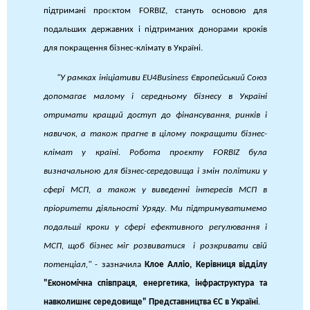
підтримані про
є
ктом FORBIZ, стануть основою для
подальших державних і підтриманих донорами кроків
для покращення бізнес-клімату в Україні.
"У рамках ініціативи EU4Business Європейський Союз
допомагає малому і середньому бізнесу в Україні
отримати кращий доступ до фінансування, ринків і
навичок, а також прагне в цілому покращити бізнес-
клімат у країні. Робота проєкту FORBIZ була
визначальною для бізнес-середовища і змін політики у
сфері МСП, а також у виведенні інтересів МСП в
пріоритети діяльності Уряду. Ми підтримуватимемо
подальші кроки у сфері ефективного регулювання і
МСП, щоб бізнес міг розвиватися і розкривати свій
потенціал,"
- зазначила
Клое Алліо, Керівниця відділу
"Економічна співпраця, енергетика, інфраструктура та
навколишнє середовище" Представництва ЄС в Україні
.