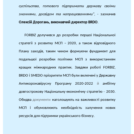
суспільства, готового підтримати державу своїми
знаннями, досвідом та напрацюваннями",
- зазначив
Олексій Дорогань, виконавчий директор BRDO
.
FORBIZ долучився до розробки першої Національної
стратегії з розвитку МСП – 2020, а також відповідного
Плану заходів, таким чином формуючи фундамент для
подальшої розробки політики МСП з використанням
кращих міжнародних практик. Завдяки роботі FORBIZ,
BRDO і SMEDO пріоритети МСП були включені у Державну
Антикоронавірусну Програму 2020-2022
й
амбітну
довгострокову Національну економічну стратегію
–
2030.
Обидва
документи
наголошують на важливості розвитку
МСП і обумовлюють необхідність залучення нових
ресурсів для підтримки українського бізнесу.