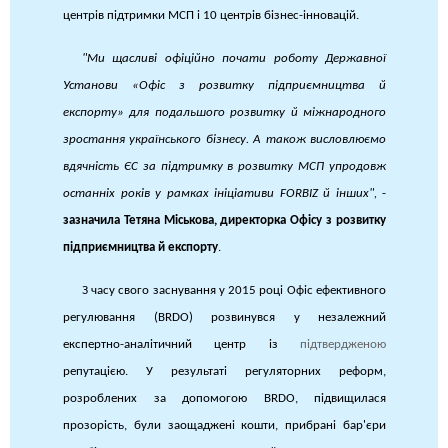
центрів підтримки МСП і 10 центрів бізнес-інновацій.
"Ми щасливі офіційно почати роботу Державної
Установи «Офіс з розвитку підприємництва й
експорту» для подальшого розвитку й міжнародного
зростання українського бізнесу. А також висловлюємо
вдячність ЄС за підтримку в розвитку МСП упродовж
останніх років у рамках ініціативи FORBIZ й інших",
-
зазначила Тетяна Міськова, директорка Офісу з розвитку
підприємництва й експорту
.
З часу свого заснування у 2015 році Офіс ефективного
регулювання (BRDO) розвинувся у незалежний
експертно-аналітичний центр із
підтвердженою
репутацією. У результаті регуляторних реформ,
розроблених за допомогою BRDO, підвищилася
прозорість, були заощаджені кошти, прибрані бар'єри