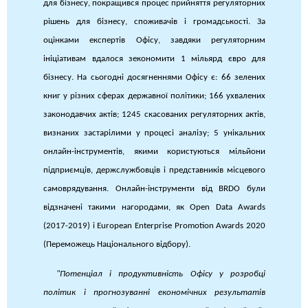
для бізнесу, покращився процес прийняття регуляторних
рішень для бізнесу, споживачів і громадськості. За
оцінками експертів Офісу, завдяки регуляторним
ініціативам вдалося зекономити 1 мільярд євро для
бізнесу. На сьогодні досягненнями Офісу є: 66 зелених
книг у різних сферах державної політики; 166 ухвалених
законодавчих актів; 1245 скасованих регуляторних актів,
визнаних застарілими у процесі аналізу; 5 унікальних
онлайн-інструментів, якими користуються мільйони
підприємців, держслужбовців і представників місцевого
самоврядування. Онлайн-інструменти від BRDO були
відзначені такими нагородами, як Open Data Awards
(2017-2019) і European Enterprise Promotion Awards 2020
(Переможець Національного відбору).
"Потенціал і продуктивність Офісу у розробці
політик і прогнозуванні економічних результатів