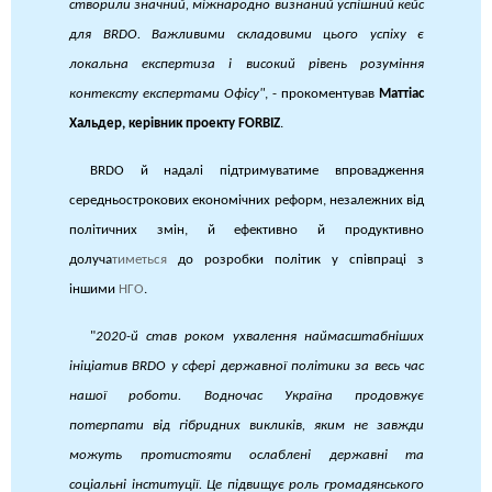
створили значний, міжнародно визнаний успішний кейс
для BRDO. Важливими складовими цього успіху є
локальна експертиза і високий рівень розуміння
контексту експертами Офісу"
, - прокоментував
Маттіас
Хальдер, керівник проекту FORBIZ
.
BRDO й надалі підтримуватиме впровадження
середньострокових економічних реформ, незалежних від
політичних змін, й ефективно й продуктивно
долуча
тиметься
до розробки політик у співпраці з
іншими
НГО
.
"
2020-й став роком ухвалення наймасштабніших
ініціатив BRDO у сфері державної політики за весь час
нашої роботи. Водночас Україна продовжує
потерпати від гібридних викликів, яким не завжди
можуть протистояти ослаблені державні та
соціальні інституції. Це підвищує роль громадянського