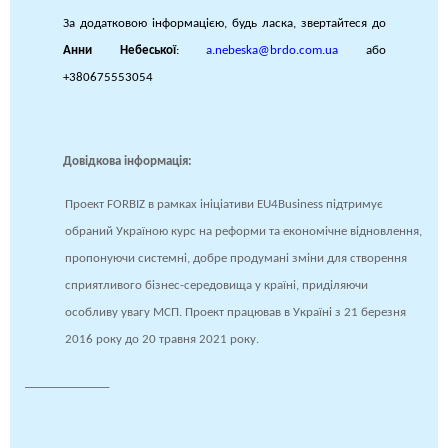
За додатковою інформацією, будь ласка, звертайтеся до
Анни Небеської
:
a.nebeska@brdo.com.ua
або
+380675553054
Довідкова інформація:
Проект FORBIZ в рамках ініціативи EU4Business підтримує
обраний Україною курс на реформи та економічне відновлення,
пропонуючи системні, добре продумані зміни для створення
сприятливого бізнес-середовища у країні, приділяючи
особливу увагу МСП. Проект працював в Україні з 21 березня
2016 року до 20 травня 2021 року.
______________