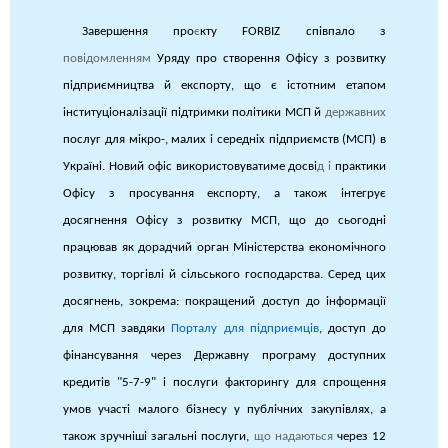
Завершення про
є
кту FORBIZ співпало з
повідомленням
Уряду про створення Офісу з розвитку
підприємництва й експорту, що є істотним етапом
інституціоналізації підтримки політики МСП й
державних
послуг для мікро-, малих і середніх підприємств (МСП) в
Україні. Новий офіс використовуватиме досві
д і
практики
Офісу з просування експорту, а також інтегрує
досягнення Офісу з розвитку МСП, що до сьогодні
працював як дорадчий орган Міністерства економічного
розвитку, торгівлі й сільського господарства. Серед цих
досягнень, зокрема: покращений доступ до інформації
для МСП завдяки
Порталу для підприємців
, доступ до
фінансування через Державну програму доступних
кредитів "5-7-9" і послуги факторингу для спрощення
умов участі малого бізнесу у публічних закупівлях, а
також зручніші загальні послуги,
що надаються
через 12