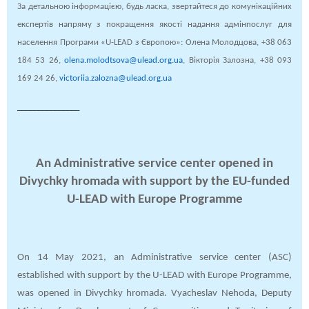
За детальною інформацією, будь ласка, звертайтеся до комунікаційних
експертів напряму з покращення якості надання адмінпослуг для
населення Програми «U-LEAD з Європою»: Олена Молодцова, +38 063
184 53 26,
olena.molodtsova@ulead.org.ua
, Вікторія Залозна,
+38 093
169 24 26,
victoriia.zalozna@ulead.org.ua
_______________
An Administrative service center opened in
Divychky hromada with support by the EU-funded
U-LEAD with Europe Programme
On 14 May 2021, an Administrative service center (ASC)
established with support by the U-LEAD with Europe Programme,
was opened in Divychky hromada. Vyacheslav Nehoda, Deputy