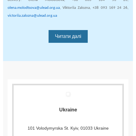
olena.molodtsova@ulead.org.ua
, Viktoriia Zalozna,
+38 093 169 24 26,
victoriia.zalozna@ulead.org.ua
Читати далі
Ukraine
101 Volodymyrska St. Kyiv, 01033 Ukraine