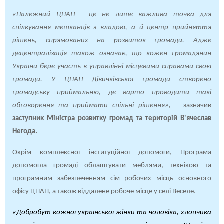
«Належний ЦНАП - це не лише важлива точка для
спілкування мешканців з владою, а й центр прийняття
рішень, спрямованих на розвиток громади. Адже
децентралізація також означає, що кожен громадянин
України бере участь в управлінні місцевими справами своєї
громади. У ЦНАП Дівичківської громади створено
громадську приймальню, де варто проводити такі
обговорення та приймати спільні рішення»,
–
зазначив
заступник Міністра розвитку громад та територій В'ячеслав
Негода.
Окрім комплексної інституційної допомоги, Програма
допомогла громаді облаштувати меблями, технікою та
програмним забезпеченням сім робочих місць основного
офісу ЦНАП, а також віддалене робоче місце у селі Веселе.
«Добробут кожної української жінки та чоловіка, хлопчика