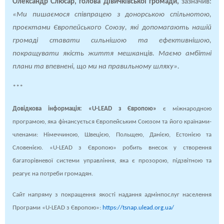
Олександр Слюсар, голова Дівичківської громади,
зазначив:
«Ми пишаємося співпрацею з донорською спільнотою,
проєктами Європейського Союзу, які допомагають нашій
громаді ставати сильнішою та ефективнішою,
покращувати якість життя мешканців. Маємо амбітні
плани та впевнені, що ми на правильному шляху».
***
Довідкова інформація: «U-LEAD з Європою»
є міжнародною
програмою, яка фінансується Європейським Союзом та його країнами-
членами: Німеччиною, Швецією, Польщею, Данією, Естонією та
Словенією.
«U-LEAD з Європою» робить внесок у створення
багаторівневої системи управління, яка є прозорою, підзвітною та
реагує на потреби громадян.
Сайт напряму з покращення якості надання адмінпослуг населення
Програми «U-LEAD з Європою»:
https://tsnap.ulead.org.ua/