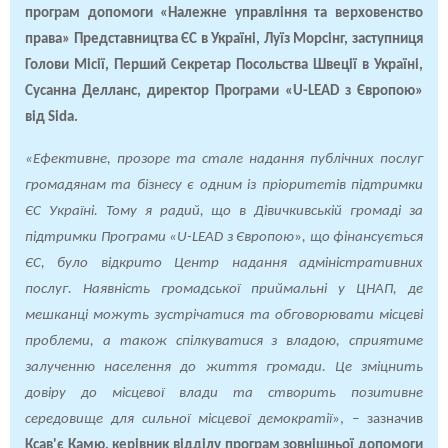
програм допомоги «Належне управління та верховенство
права» Представництва ЄС в Україні, Луїз Морсінг, заступниця
Голови Місії, Перший Секретар Посольства Швеції в Україні,
Сусанна Делланс, директор Програми «U-LEAD з Європою»
від Sida.
«Ефективне, прозоре та стале надання публічних послуг
громадянам та бізнесу є одним із пріоритетів підтримки
ЄС Україні. Тому я радий, що в Дівичкивській громаді за
підтримки Програми «U-LEAD з Європою
»
, що фінансується
ЄС, було відкрито Центр надання адміністративних
послуг. Наявність громадської приймальні у ЦНАП, де
мешканці можуть зустрічатися та обговорювати місцеві
проблеми, а також спілкуватися з владою, сприятиме
залученню населення до життя громади. Це зміцнить
довіру до місцевої влади та створить позитивне
середовище для сильної місцевої демократії
»,
–
зазначив
Ксав'є Камю, керівник відділу програм зовнішньої допомоги