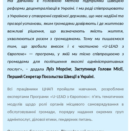
та дівчинки є головною метою підтримки Швецією
реформи децентралізації в Україні. І ми раді співпрацювати
з Україною у створенні сервісної держави, що має надійні та
прозорі установи, яким громадяни довіряють і де життєво
важливі рішення, що визначають якість життя,
ухвалюються разом з громадянами. Тому ми пишаємося
тим, що зробили внесок і є частиною «U-LEAD з
Європою» — програми, у якій ми тісно співпрацюємо з
громадами для поліпшення якості адміністративних
послуг», –
додала
Луїз Морсінг, Заступниця Голови Місії,
Перший Секретар Посольства Швеції в Україні.
Всі працівники ЦНАП пройшли навчання, розроблене
експертами Програми «U-LEAD з Європою»: п'ять тематичних
модулів щодо ролі органів місцевого самоврядування в
обслуговуванні громади, порядку надання окремих груп
адмінпослуг, ділової етики, гендерних питань.