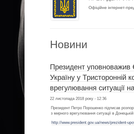
Офіційне інтернет-пре
Новини
Президент уповноважив 
Україну у Тристоронній ко
врегулювання ситуації н
22 листопада 2018 року - 12:36
Президент Петро Порошенко підписав розпоря
з мирного врегулювання ситуації в Донецькій 
http://www.president.gov.ua/news/prezident-up