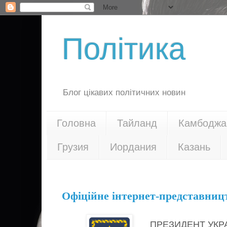
Політика
Блог цікавих політичних новин
Головна
Тайланд
Камбоджа
Грузия
Иордания
Казань
23.11.18
Офіційне інтернет-представниц
ПРЕЗИДЕНТ УКР