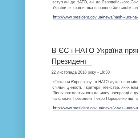
вступ ані до НАТО, ані до Європейського Союзу
України як країни, яка впевнено йде своїм ш
http://www.president.gov.ua/news/nash-kurs-na
В ЄС і НАТО Україна пря
Президент
22 листопада 2018 року - 19:30
«Питання Євросоюзу та НАТО дуже тісно між со
спільні цінності. І критерії членства, яких 
Північноатлантичного альянсу насправді є ду
наголосив Президент Петро Порошенко під ча
http://www.president.gov.ua/news/v-yes-i-nato