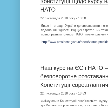
Конституції щодо курсу н
НАТО
22 листопада 2018 року - 18:38
Лише інтеграція України до євроатлантичного п
подолання бідності. Від цієї стратегії ми то
повноправним членом НАТО і повноправним 
http://www.president.gov.ua/news/vistup-prezid
Наш курс на ЄС і НАТО –
безповоротне розставанн
Конституції євроатланти
22 листопада 2018 року - 18:53
«Фіксуючи в Конституції обов'язковість курс
до Москви: ми розстаємося, остаточно і безп