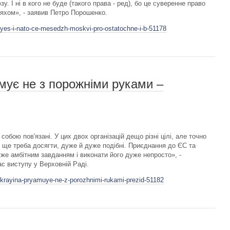
. І ні в кого не буде (такого права - ред), бо це суверенне право
ляхом», - заявив Петро Порошенко.
-yes-i-nato-ce-mesedzh-moskvi-pro-ostatochne-i-b-51178
мує не з порожніми руками –
бою пов'язані. У цих двох організацій дещо різні цілі, але точно
нам ще треба досягти, дуже й дуже подібні. Приєднання до ЄС та
же амбітним завданням і виконати його дуже непросто», -
с виступу у Верховній Раді.
-ukrayina-pryamuye-ne-z-porozhnimi-rukami-prezid-51182