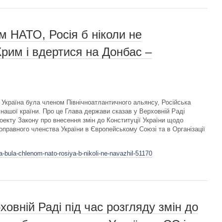
м НАТО, Росія б ніколи не
рим і вдертися на Донбас –
Україна була членом Північноатлантичного альянсу, Російська
нашої країни. Про це Глава держави сказав у Верховній Раді
роекту Закону про внесення змін до Конституції України щодо
оправного членства України в Європейському Союзі та в Організації
a-bula-chlenom-nato-rosiya-b-nikoli-ne-navazhil-51170
овній Раді під час розгляду змін до