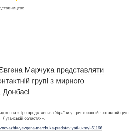
дставництво
Євгена Марчука представляти
нтактній групі з мирного
а Донбасі
дження «Про представника України у Тристоронній контактній групі
і Луганській областях».
ovnovazhiv-yevgena-marchuka-predstavlyati-ukrayi-51166