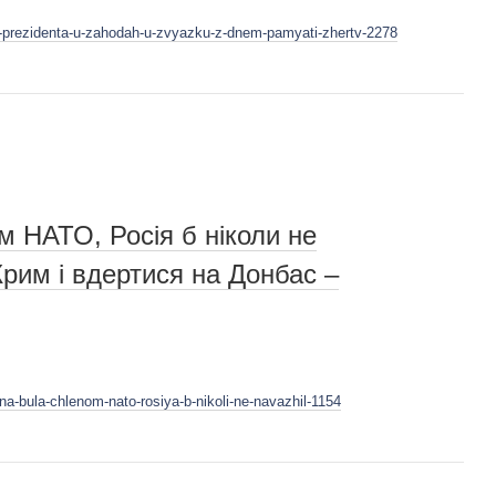
st-prezidenta-u-zahodah-u-zvyazku-z-dnem-pamyati-zhertv-2278
м НАТО, Росія б ніколи не
рим і вдертися на Донбас –
na-bula-chlenom-nato-rosiya-b-nikoli-ne-navazhil-1154