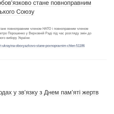
обов'язково стане повноправним
ького Союзу
 стане повноправним членом НАТО і повноправним членом
етро Порошенко у Верховній Раді під час розгляду змін до
ого вибору України.
avi-ukrayina-obovyazkovo-stane-povnopravnim-chlen-51186
дах у зв'язку з Днем пам'яті жертв