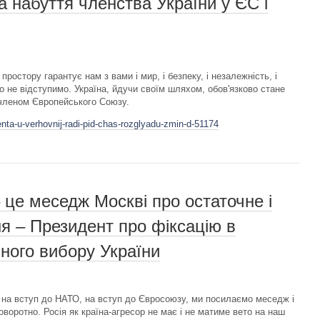
а набуття членства України у ЄС і
ростору гарантує нам з вами і мир, і безпеку, і незалежність, і
чно не відступимо. Україна, йдучи своїм шляхом, обов'язково стане
членом Європейського Союзу.
enta-u-verhovnij-radi-pid-chas-rozglyadu-zmin-d-51174
 це меседж Москві про остаточне і
я – Президент про фіксацію в
чного вибору України
у на вступ до НАТО, на вступ до Євросоюзу, ми посилаємо меседж і
оворотно. Росія як країна-агресор не має і не матиме вето на наш