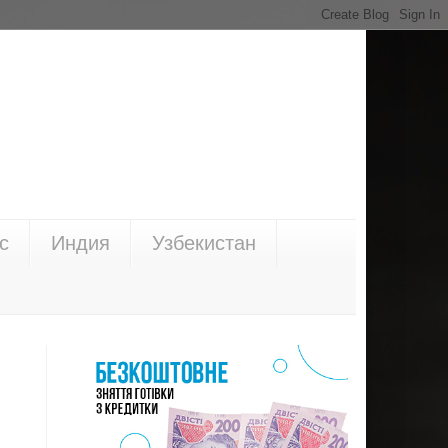
с
Индия
Узбекистан