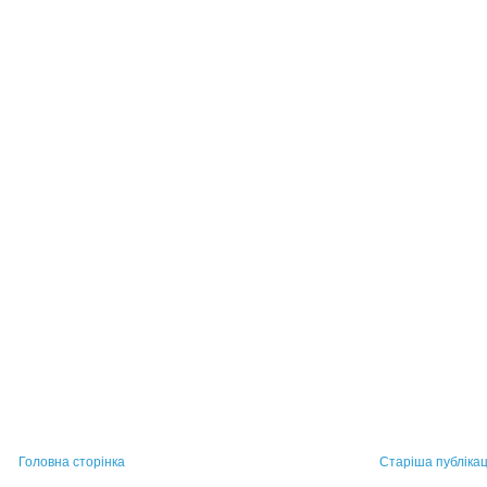
Головна сторінка
Старіша публікац