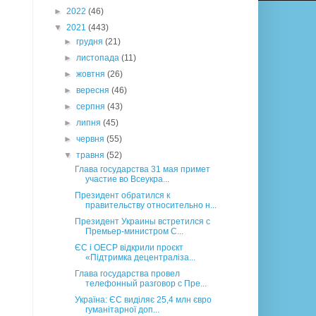
►
2022
(46)
▼
2021
(443)
►
грудня
(21)
►
листопада
(11)
►
жовтня
(26)
►
вересня
(46)
►
серпня
(43)
►
липня
(45)
►
червня
(55)
▼
травня
(52)
Глава государства 31 мая примет
участие во Всеукра...
Президент обратился к
правительству относительно н...
Президент Украины встретился с
Премьер-министром С...
ЄС і ОЕСР відкрили проєкт
«Підтримка децентраліза...
Глава государства провел
телефонный разговор с Пре...
Україна: ЄС виділяє 25,4 млн євро
гуманітарної доп...