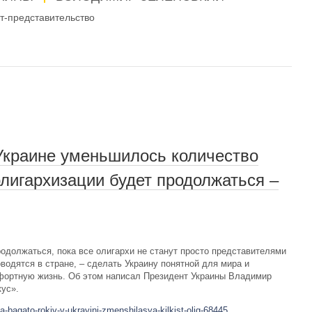
-представительство
 Украине уменьшилось количество
олигархизации будет продолжаться –
родолжаться, пока все олигархи не станут просто представителями
водятся в стране, – сделать Украину понятной для мира и
фортную жизнь. Об этом написал Президент Украины Владимир
кус».
-bagato-rokiv-v-ukrayini-zmenshilasya-kilkist-olig-68445