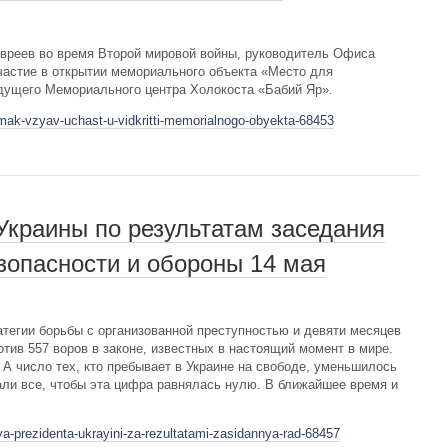
евреев во время Второй мировой войны, руководитель Офиса
частие в открытии мемориального объекта «Место для
дущего Мемориального центра Холокоста «Бабий Яр».
rmak-vzyav-uchast-u-vidkritti-memorialnogo-obyekta-68453
краины по результатам заседания
зопасности и обороны 14 мая
ратегии борьбы с организованной преступностью и девяти месяцев
тив 557 воров в законе, известных в настоящий момент в мире.
 А число тех, кто пребывает в Украине на свободе, уменьшилось
лали все, чтобы эта цифра равнялась нулю. В ближайшее время и
a-prezidenta-ukrayini-za-rezultatami-zasidannya-rad-68457