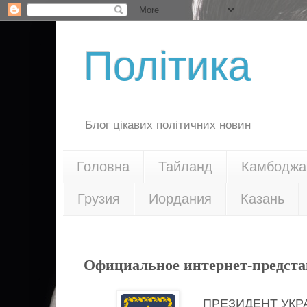
Політика
Блог цікавих політичних новин
Головна
Тайланд
Камбоджа
Грузия
Иордания
Казань
15.05.21
Официальное интернет-предста
ПРЕЗИДЕНТ УК