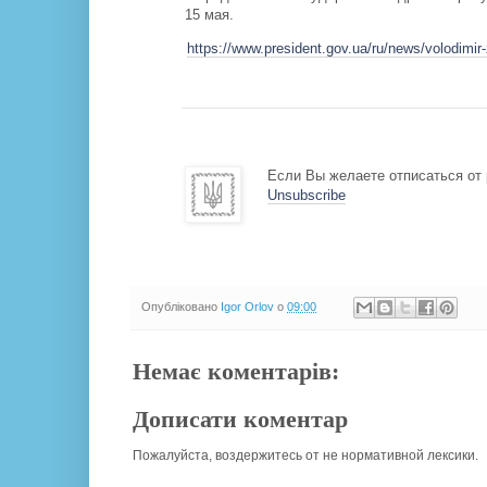
15 мая.
https://www.president.gov.ua/ru/news/volodimir
Если Вы желаете отписаться от 
Unsubscribe
Опубліковано
Igor Orlov
о
09:00
Немає коментарів:
Дописати коментар
Пожалуйста, воздержитесь от не нормативной лексики.