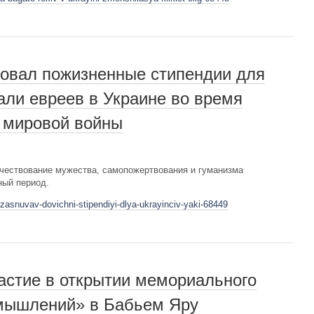
овал пожизненные стипендии для
али евреев в Украине во время
й мировой войны
чествование мужества, самопожертвования и гуманизма
ный период.
-zasnuvav-dovichni-stipendiyi-dlya-ukrayinciv-yaki-68449
астие в открытии мемориального
змышлений» в Бабьем Яру