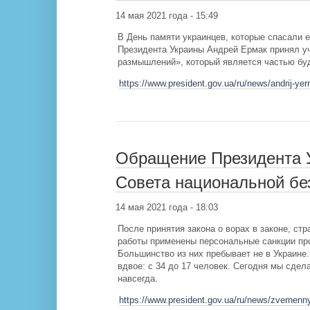
14 мая 2021 года - 15:49
В День памяти украинцев, которые спасали 
Президента Украины Андрей Ермак принял у
размышлений», который является частью бу
https://www.president.gov.ua/ru/news/andrij-ye
Обращение Президента У
Совета национальной бе
14 мая 2021 года - 18:03
После принятия закона о ворах в законе, ст
работы применены персональные санкции про
Большинство из них пребывает не в Украине.
вдвое: с 34 до 17 человек. Сегодня мы сде
навсегда.
https://www.president.gov.ua/ru/news/zvernenny