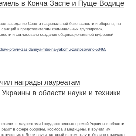
земель в Конча-Заспе и Пуще-Водице
ел заседание Совета национальной безопасности и обороны, на
 санкций к представителям криминальных группировок,
асности и согласовано создание общенациональной цифровой
erzhavi-proviv-zasidannya-rnbo-na-yakomu-zastosovano-68465
чил награды лауреатам
Украины в области науки и техники
ретился с лауреатами Государственных премий Украины в области
х работ в сфере обороны, космоса и медицины, и вручил им
утствующих с Днем науки, который в этом году в Украине отмечают