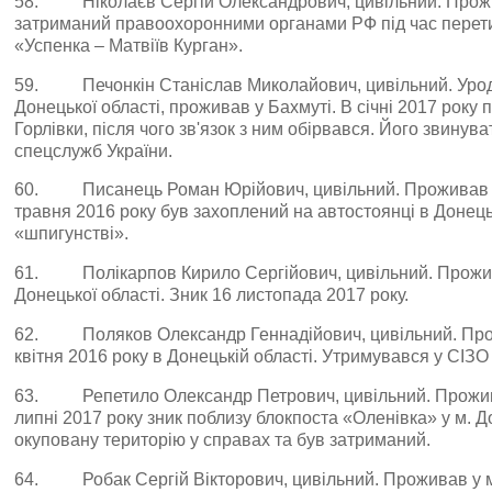
58. Ніколаєв Сергій Олександрович, цивільний. Прожи
затриманий правоохоронними органами РФ під час перети
«Успенка – Матвіїв Курган».
59. Печонкін Станіслав Миколайович, цивільний. Уродж
Донецької області, проживав у Бахмуті. В січні 2017 року 
Горлівки, після чого зв'язок з ним обірвався. Його звинув
спецслужб України.
60. Писанець Роман Юрійович, цивільний. Проживав у 
травня 2016 року був захоплений на автостоянці в Донец
«шпигунстві».
61. Полікарпов Кирило Сергійович, цивільний. Прожива
Донецької області. Зник 16 листопада 2017 року.
62. Поляков Олександр Геннадійович, цивільний. Прожи
квітня 2016 року в Донецькій області. Утримувався у СІЗО
63. Репетило Олександр Петрович, цивільний. Прожива
липні 2017 року зник поблизу блокпоста «Оленівка» у м. Д
окуповану територію у справах та був затриманий.
64. Робак Сергій Вікторович, цивільний. Проживав у м.