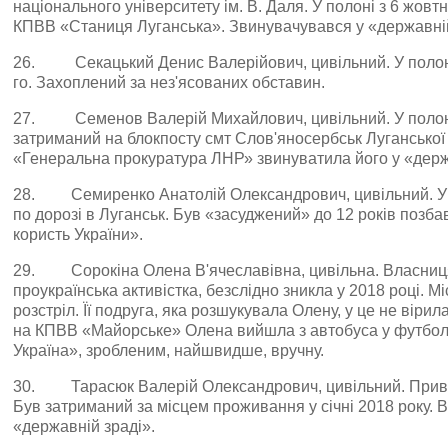
національного університету ім. В. Даля. У полоні з 6 жовт
КПВВ «Станиця Луганська». Звинувачувався у «державній 
26. Секацький Денис Валерійович, цивільний. У полоні 
го. Захоплений за нез'ясованих обставин.
27. Семенов Валерій Михайлович, цивільний. У полоні з
затриманий на блокпосту смт Слов'яносербськ Луганської 
«Генеральна прокуратура ЛНР» звинуватила його у «держ
28. Семиренко Анатолій Олександрович, цивільний. У по
по дорозі в Луганськ. Був «засуджений» до 12 років позб
користь України».
29. Сорокіна Олена В'ячеславівна, цивільна. Власниця
проукраїнська активістка, безслідно зникла у 2018 році. М
розстріл. Її подруга, яка розшукувала Олену, у це не віри
на КПВВ «Майорське» Олена вийшла з автобуса у футбол
Україна», зробленим, найшвидше, вручну.
30. Тарасюк Валерій Олександрович, цивільний. Прива
Був затриманий за місцем проживання у січні 2018 року.
«державній зраді».