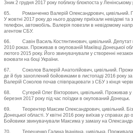
Зник 2 грудня 2017 року поблизу блокпоста у Ленінському
65. Романченко Валерій Олександрович, цивільний. П
У жовтні 2017 року до нього додому приїхали невідомі та
телефон, автомобіль. Валерія повезли в невідомому нап
агентом СБУ.
66. Савін Василь Костянтинович, цивільний. Депутат міс
2010 роках. Проживав в окупованій Макіївці Донецької об
лютого 2015 року. Його звинувачували у створенні незак
воювати на боці України.
67. Соколов Валерій Анатолійович, цивільний. Прожив
де й був захоплений бойовиками в листопаді 2016 року за
Валерій Соколов почав співпрацювати з СБУ з кінця червн
68. Сугерей Олег Вікторович, цивільний. Проживав у Х
березня 2017 року під час поїздки в окупований Донецьк.
69. Теорентер Максим Олександрович, цивільний. Біз
Донецької області. У квітні 2016 року виїхав у справах до
Бойовики звинувачували Максима у замаху на Олександр
70. Терещенко Галина Іванівна, цивільна. Проживала 