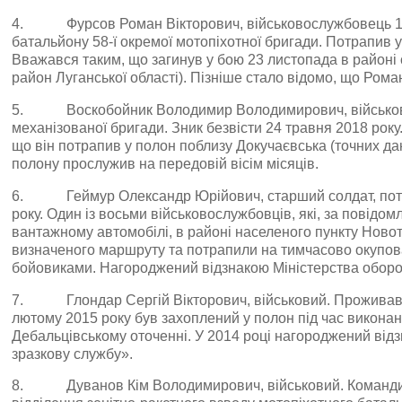
4. Фурсов Роман Вікторович, військовослужбовець 16-
батальйону 58-ї окремої мотопіхотної бригади. Потрапив у
Вважався таким, що загинув у бою 23 листопада в районі
район Луганської області). Пізніше стало відомо, що Рома
5. Воскобойник Володимир Володимирович, військово
механізованої бригади. Зник безвісти 24 травня 2018 року
що він потрапив у полон поблизу Докучаєвська (точних да
полону прослужив на передовій вісім місяців.
6. Геймур Олександр Юрійович, старший солдат, потр
року. Один із восьми військовослужбовців, які, за повід
вантажному автомобілі, в районі населеного пункту Новот
визначеного маршруту та потрапили на тимчасово окупова
бойовиками. Нагороджений відзнакою Міністерства оборо
7. Глондар Сергій Вікторович, військовий. Проживав у 
лютому 2015 року був захоплений у полон під час викона
Дебальцівському оточенні. У 2014 році нагороджений від
зразкову службу».
8. Дуванов Кім Володимирович, військовий. Командир 