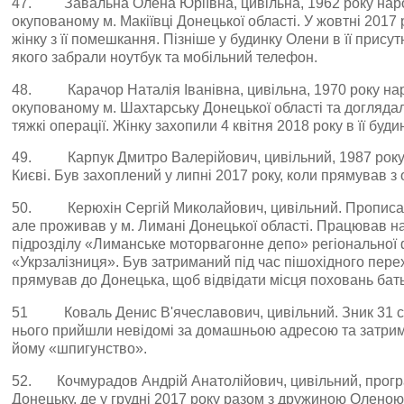
47. Завальна Олена Юріївна, цивільна, 1962 року нар
окупованому м. Макіївці Донецької області. У жовтні 201
жінку з її помешкання. Пізніше у будинку Олени в її присут
якого забрали ноутбук та мобільний телефон.
48. Карачор Наталія Іванівна, цивільна, 1970 року н
окупованому м. Шахтарську Донецької області та доглядала
тяжкі операції. Жінку захопили 4 квітня 2018 року в її будин
49. Карпук Дмитро Валерійович, цивільний, 1987 року
Києві. Був захоплений у липні 2017 року, коли прямував з
50. Керюхін Сергій Миколайович, цивільний. Прописан
але проживав у м. Лимані Донецької області. Працював н
підрозділу «Лиманське моторвагонне депо» регіональної ф
«Укрзалізниця». Був затриманий під час пішохідного перех
прямував до Донецька, щоб відвідати місця поховань бать
51 Коваль Денис В'ячеславович, цивільний. Зник 31 се
нього прийшли невідомі за домашньою адресою та затрим
йому «шпигунство».
52. Кочмурадов Андрій Анатолійович, цивільний, програ
Донецьку, де у грудні 2017 року разом з дружиною Олено