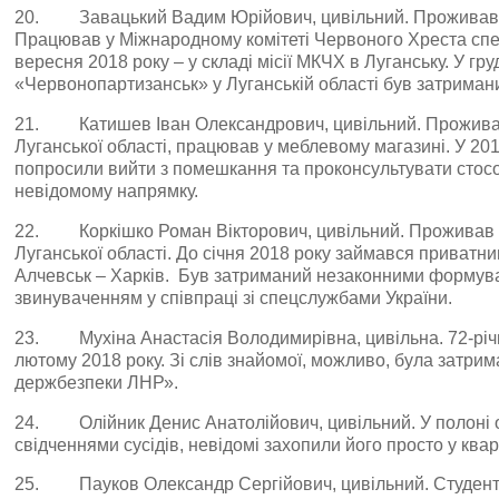
20. Завацький Вадим Юрійович, цивільний. Проживав в
Працював у Міжнародному комітеті Червоного Хреста спец
вересня 2018 року – у складі місії МКЧХ в Луганську. У гр
«Червонопартизанськ» у Луганській області був затримани
21. Катишев Іван Олександрович, цивільний. Проживав
Луганської області, працював у меблевому магазині. У 201
попросили вийти з помешкання та проконсультувати стосо
невідомому напрямку.
22. Коркішко Роман Вікторович, цивільний. Проживав 
Луганської області. До січня 2018 року займався приват
Алчевськ – Харків. Був затриманий незаконними формува
звинуваченням у співпраці зі спецслужбами України.
23. Мухіна Анастасія Володимирівна, цивільна. 72-річ
лютому 2018 року. Зі слів знайомої, можливо, була затри
держбезпеки ЛНР».
24. Олійник Денис Анатолійович, цивільний. У полоні о
свідченнями сусідів, невідомі захопили його просто у кварт
25. Пауков Олександр Сергійович, цивільний. Студент 