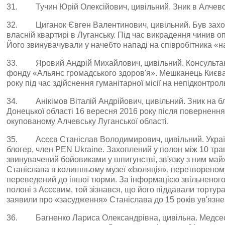
31. Тучин Юрій Олексійович, цивільний. Зник в Алчевськ
32. Циганок Євген Валентинович, цивільний. Був захоп
власній квартирі в Луганську. Під час викрадення чинив о
Його звинувачували у начебто нападі на співробітника «на
33. Яровий Андрій Михайлович, цивільний. Консультан
фонду «Альянс громадського здоров'я». Мешканець Києва
року під час здійснення гуманітарної місії на непідконтрол
34. Анікімов Віталій Андрійович, цивільний. Зник на б
Донецької області 16 вересня 2016 року після повернення 
окупованому Алчевську Луганської області.
35. Асєєв Станіслав Володимирович, цивільний. Україн
блогер, член PEN Ukraine. Захоплений у полон між 10 трав
звинувачений бойовиками у шпигунстві, зв'язку з ним ма
Станіслава в колишньому музеї «Ізоляція», перетвореному
переведений до іншої тюрми. За інформацією звільненого
полоні з Асєєвим, той зізнався, що його піддавали тортур
заявили про «засудження» Станіслава до 15 років ув'язне
36. Багненко Лариса Олександрівна, цивільна. Медсестра