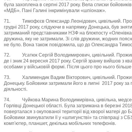
була захоплена в серпні 2017 року. Вела списки бойовикі
«МДБ». Пані Галині інкримінували «шпіонаж».
71. Тимофєєв Олександр Леонідович, цивільний. Прож
грудні 2017 року, слідуючи в напрямку Донецька, був знят
затриманий представниками НЗФ на блокпосту «Оленівка
дружина, яку не затримали. Зі слів дружини, жодних поя
не було. Вона також повідомила, що до Олександра Тимо
72. Усатюк Сергій Володимирович, цивільний. Проживав
де і зник 24 вересня 2017 року. Сергій зранку вийшов з к
особами у військовій формі. Після цього про нього більше 
73. Халимендик Вадим Вікторович, цивільний. Проживав
Донецьку. Бойовики затримали його в липні 2017 року за 
діяльності.
74. Чуйкова Марина Володимирівна, цивільна, медсес
Горлівці Донецької області. Була затримана в березні 2018
поверталася з окупованої території від хворої матері до Б
Бойовики звинуватили її у «шпигунстві» та співпраці з СБУ
комп'ютер, планшет, декілька мобільних телефонів.