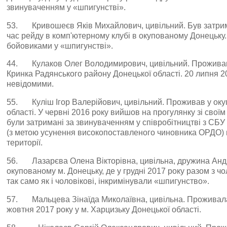
звинуваченням у «шпигунстві».
53. Кривошеєв Яків Михайлович, цивільний. Був затрим
час рейду в комп'ютерному клубі в окупованому Донецьку
бойовиками у «шпигунстві».
44. Кулаков Олег Володимирович, цивільний. Проживав
Кринка Радянського району Донецької області. 20 липня 2
невідомими.
55. Куліш Ігор Валерійович, цивільний. Проживав у окуп
області. У червні 2016 року вийшов на прогулянку зі своїм
були затримані за звинуваченням у співробітництві з СБУ 
(з метою усунення високопоставленого чиновника ОРДО) н
території.
56. Лазарєва Олена Вікторівна, цивільна, дружина Анд
окупованому м. Донецьку, де у грудні 2017 року разом з ч
так само як і чоловікові, інкримінували «шпигунство».
57. Мальцева Зінаїда Миколаївна, цивільна. Проживала 
жовтня 2017 року у м. Харцизьку Донецької області.