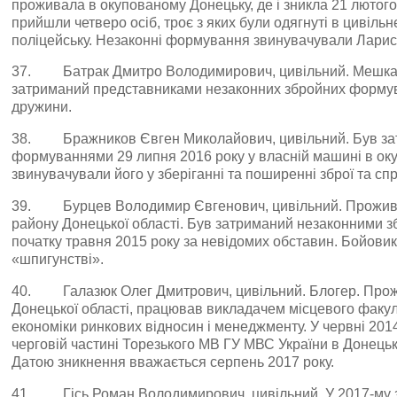
проживала в окупованому Донецьку, де і зникла 21 лютого
прийшли четверо осіб, троє з яких були одягнуті в цивільн
поліцейську. Незаконні формування звинувачували Ларису
37. Батрак Дмитро Володимирович, цивільний. Мешкав
затриманий представниками незаконних збройних форму
дружини.
38. Бражников Євген Миколайович, цивільний. Був за
формуваннями 29 липня 2016 року у власній машині в ок
звинувачували його у зберіганні та поширенні зброї та спр
39. Бурцев Володимир Євгенович, цивільний. Прожива
району Донецької області. Був затриманий незаконними
початку травня 2015 року за невідомих обставин. Бойовик
«шпигунстві».
40. Галазюк Олег Дмитрович, цивільний. Блогер. Прожи
Донецької області, працював викладачем місцевого факуль
економіки ринкових відносин і менеджменту. У червні 2014
черговій частині Торезького МВ ГУ МВС України в Донецьк
Датою зникнення вважається серпень 2017 року.
41. Гісь Роман Володимирович, цивільний. У 2017-му 