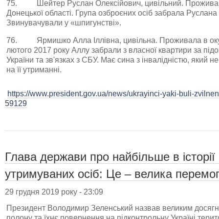
75. Шейтер Руслан Олексійович, цивільний. Проживав
Донецької області. Група озброєних осіб забрала Руслана 
Звинувачували у «шпигунстві».
76. Ярмишко Алла Іллівна, цивільна. Проживала в окуп
лютого 2017 року Аллу забрали з власної квартири за під
України та зв'язках з СБУ. Має сина з інвалідністю, який 
на її утриманні.
https://www.president.gov.ua/news/ukrayinci-yaki-buli-zvilnen
59129
Глава держави про найбільше в історії
утримуваних осіб: Це – велика перемо
29 грудня 2019 року - 23:09
Президент Володимир Зеленський назвав великим досягне
полону та їхнє повернення на підконтрольну Україні терито