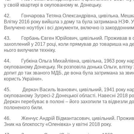
у своїй квартирі в окупованому м. Донецьку.
42. Гончарова Тетяна Олександрівна, цивільна. Мешка
Влітку 2016 року вийшла з дому та була затримана НЗФ. У 
Вилучено ноутбук і всі документи, включно із закордонни
43. Горбань Євген Юрійович, цивільний. Проживав в ок
захоплений у 2017 році, коли прямував до товариша на д
нього вилучили техніку.
44. Губкіна Ольга Михайлівна, цивільна, 1963 року на
окупованому Донецьку. Як розповіла донька Ольги, влітку 
допит до так званого МДБ, де вона була затримана за зв
користь України».
45. Деркач Василь Іванович, цивільний, 1941 року на
окупованому Зугресі-2 Донецької області. Навесні 2018 р
Деркач перебуває в полоні – його захопили та відвезли до
полоненого били.
46. Женчус Андрій Відмантасович, цивільний. Прожива
Зник на блокпосту «Оленівка» у квітні 2018 року.