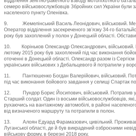
відділення зенітно-ракетного взводу мотопіхотного баталь
семеро військовослужбовців Збройних сил України були 
населеного пункту Оленівка.
9. Жемелінський Василь Леонідович, військовий. Мешка
Оператор відділення засекреченого зв'язку 34-го батальйо
року був захоплений у полон у Донецькій області. Обстав
10. Коріньков Олександр Олександрович, військовий. П
лютому 2015 року був захоплений під час виконання бойо
оточенні в Донецькій області. Олександр разом із Сергіє
українських військових з Дебальцевого й потрапили у воро
11. Пантюшенко Богдан Валерійович, військовий. Потра
під час виконання бойового завдання у селищі Спартак п
12. Пундор Борис Йосипович, військовий. Потрапив у п
Старший солдат. Один із восьми військовослужбовців, як
рухаючись на вантажному автомобілі, в районі населеног
від визначеного маршруту та потрапили в полон.
13. Алоян Едуард Фарамазович, цивільний. Проживав
Луганської області, де й був викрадений озброєними нев
військову форму, в березні 2018 року.