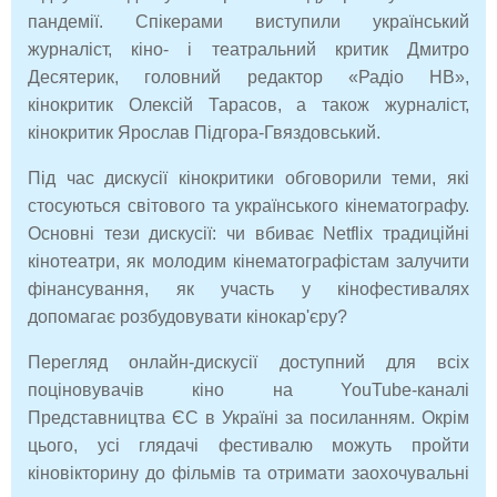
пандемії. Спікерами виступили український
журналіст, кіно- і театральний критик Дмитро
Десятерик, головний редактор «Радіо НВ»,
кінокритик Олексій Тарасов, а також журналіст,
кінокритик Ярослав Підгора-Гвяздовський.
Під час дискусії кінокритики обговорили теми, які
стосуються світового та українського кінематографу.
Основні тези дискусії: чи вбиває Netflix традиційні
кінотеатри, як молодим кінематографістам залучити
фінансування, як участь у кінофестивалях
допомагає розбудовувати кінокар'єру?
Перегляд онлайн-дискусії доступний для всіх
поціновувачів кіно на YouTube-каналі
Представництва ЄС в Україні за посиланням. Окрім
цього, усі глядачі фестивалю можуть пройти
кіновікторину до фільмів та отримати заохочувальні