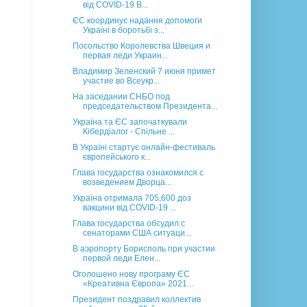
від COVID-19 B...
ЄС координує надання допомоги
Україні в боротьбі з...
Посольство Королевства Швеция и
первая леди Украин...
Владимир Зеленский 7 июня примет
участие во Всеукр...
На заседании СНБО под
председательством Президента...
Україна та ЄС започаткували
Кібердіалог - Спільне ...
В Україні стартує онлайн-фестиваль
європейського к...
Глава государства ознакомился с
возведением Дворца...
Україна отримала 705,600 доз
вакцини від COVID-19 ...
Глава государства обсудил с
сенаторами США ситуаци...
В аэропорту Борисполь при участии
первой леди Елен...
Оголошено нову програму ЄС
«Креативна Європа» 2021...
Президент поздравил коллектив