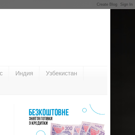
с
Индия
Узбекистан