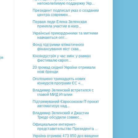
непоколебимую поддержку Укр...
Президент подписал указ о создании
центра современ...
Первая леди Елена Зеленская
приняла участие в нагр...
Українські прикордонники та митники
навчаються опт...
Фонд підтримки кліматичного
фінансування міст схва...
Кіноіндустрія у час змін: у рамках
ія
фестивалю європ...
20 громад східної України отримали
нові бренди
Оголошено тринадцять нових
конкурсів програми ЄС «...
Владимир Зеленский встретился с
главой МИД Италии
Підтримуваний Євросоюзом IT-проєкт
автоматизує над...
Владимир Зеленский и Джастин
Трюдо обсудили совмес...
Официальное интернет-
представительство Президента ...
Україна отримає 473 850 доз вакцини