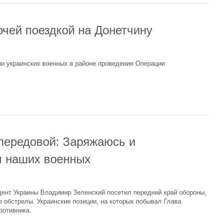
очей поездкой на Донетчину
ии украинских военных в районе проведения Операции
передовой: Заряжаюсь и
м наших военных
дент Украины Владимир Зеленский посетил передний край обороны,
 обстрелы. Украинские позиции, на которых побывал Глава
ротивника.