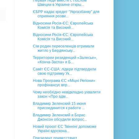
Первая леди вместе с Послом
Швеции в Украине откры...
ЄБРР надає кредит “Укргазбанку” для
сприяння розви...
Відносини Росія-ЄС: Європейська
Комісія та Високий...
Відносини Росія-ЄС: Європейська
Комісія та Високий...
Сім родин переселенців отримали
житло у Бердянську...
Территории резиденций «Залесье»,
«Конча-Заспа» и Б...
Cаміт ЄС-США: лідери підтвердили
свою підтримку Ук...
Нова Програма ЄС «Міцні Регіони»
профінансує впр...
Чому необхідно невідкладно ухвалити
закон «Про адм...
Владимир Зеленский 15 июня
присоединится к работе ...
Владимир Зеленский и Борис
Джонсон обсудили вопрос...
Новий проєкт ЄС Твіннінг допоможе
Україні вдоскона...
Президент приветствует