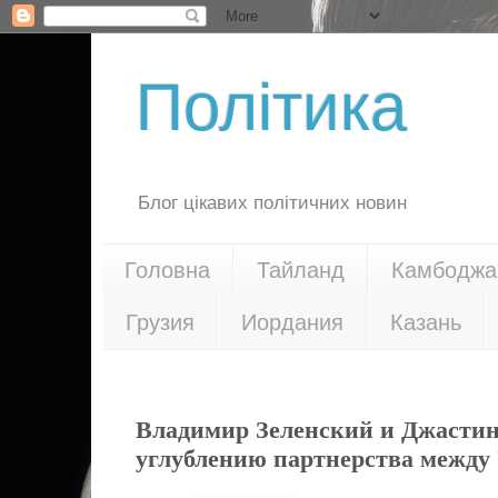
Політика
Блог цікавих політичних новин
Головна
Тайланд
Камбоджа
Грузия
Иордания
Казань
10.06.21
Владимир Зеленский и Джастин
углублению партнерства между