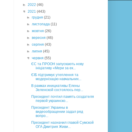
►
2022
(46)
▼
2021
(443)
►
грудня
(21)
►
листопада
(11)
►
жовтня
(26)
►
вересня
(46)
►
серпня
(43)
►
липня
(45)
▼
червня
(55)
ЄС та ПРООН запускають нову
ініціативу «Мери за ек...
ЄІБ підтримує утеплення та
модернізацію навчальних...
В рамках инициативы Елены
Зеленской состоялось пер...
Президент почтил память создателя
первой украинско...
Президент Украины в
видеообращении задал ряд
вопро...
Президент назначил главой Сумской
ОГА Дмитрия Живи...