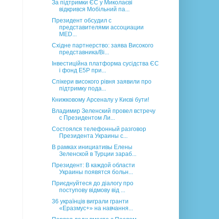
За підтримки ЄС у Миколаєві
відкрився Мобільний па...
Президент обсудил с
представителями ассоциации
MED...
Східне партнерство: заява Високого
представника/Ві...
Інвестиційна платформа сусідства ЄС
і фонд E5P при...
Спікери високого рівня заявили про
підтримку пода...
Книжковому Арсеналу у Києві бути!
Владимир Зеленский провел встречу
с Президентом Ли...
Состоялся телефонный разговор
Президента Украины с...
В рамках инициативы Елены
Зеленской в Турции зараб...
Президент: В каждой области
Украины появятся больн...
Приєднуйтеся до діалогу про
поступову відмову від ...
36 українців виграли гранти
«Еразмус+» на навчання...