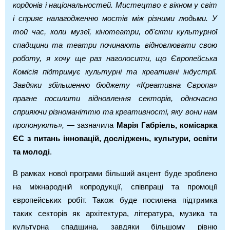
кордонів і національностей. Мистецтво є вікном у світ
і сприяє налагодженню мостів між різними людьми. У
той час, коли музеї, кінотеатри, об'єкти культурної
спадщини та театри починають відновлювати свою
роботу, я хочу ще раз наголосити, що Європейська
Комісія підтримує культурні та креативні індустрії.
Завдяки збільшенню бюджету «Креативна Європа»
прагне посилити відновлення секторів, одночасно
сприяючи різноманіттю та креативності, яку вони нам
пропонують»,
— зазначила
Марія Габріель, комісарка
ЄС з питань інновацій, досліджень, культури, освіти
та молоді
.
В рамках нової програми більший акцент буде зроблено
на міжнародній копродукції, співпраці та промоції
європейських робіт. Також буде посилена підтримка
таких секторів як архітектура, література, музика та
культурна спадщина, завдяки більшому рівню