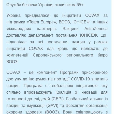
Служби безпеки України, люди віком 65+.
Україна приєдналася до ініціативи COVAX за
підтримки «Team Europe», ВООЗ, ЮНІСЕФ та інших
міжнародних партнерів.
Вакцини
AstraZeneca
доставляє департамент постачання ЮНІСЕФ, що
відповідає за всі постачання вакцин у рамках
ініціативи COVAX для країн, що належать до
компетенції Європейського регіонального бюро
ВООЗ.
COVAX – це компонент Програми прискореного
доступу до інструментів протидії COVID-19 з питань
вакцин. Програма є глобальною ініціативою, яку
спільно впроваджують Коаліція з інновації для
готовності до епідемій (CEPI), Глобальний альянс із
вакцин та імунізації (GAVI) та Всесвітня організація
охорони здоров'я (ВООЗ). Вони співпрацюють з