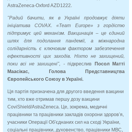
AstraZeneca-Oxford AZD1222.
"Радий бачити, як в Україні продовжує діяти
ініціатива COVAX. «Team Europe» з гордістю
підтримує цей механізм. Вакцинація – це єдиний
шлях для подолання пандемії, а міжнародна
солідарність є ключовим фактором забезпечення
ефективності цих заходів. Ніхто не захищений,
поки всі не захищені", -
підкреслив
Посол Матті
Маасікас, Голова Представництва
Європейського Союзу в Україні.
Ця партія призначена для другого введення вакцини
тим, хто вже отримав першу дозу вакцини
CoviShield
/
AstraZeneca
. Це, зокрема, медичні
працівники та працівники закладів охорони здоров'я,
учасники Операції Об'єднаних сил на сході України,
соціальні працівники, духовенство, працівники МВС,