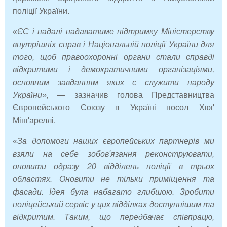
поліції України.
«ЄС і надалі надаватиме підтримку Міністерству
внутрішніх справ і Національній поліції України для
того, щоб правоохоронні органи стали справді
відкритими і демократичними організаціями,
основним завданням яких є служити народу
України»,
— зазначив голова Представництва
Європейського Союзу в Україні посол Хюґ
Мінґареллі.
«
За допомоги наших європейських партнерів ми
взяли на себе зобов'язання реконструювати,
оновити одразу 20 відділень поліції в трьох
областях. Оновити не тільки приміщення та
фасади.
Ідея була набагато глибшою. Зробити
поліцейський сервіс у цих відділках доступнішим та
відкритим. Таким, що передбачає співпрацю,