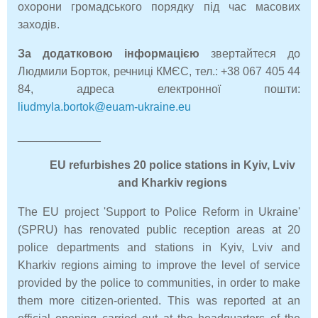
охорони громадського порядку під час масових
заходів.
За додатковою інформацією
звертайтеся до
Людмили Борток, речниці КМЄС, тел.: +38 067 405 44
84, адреса електронної пошти:
liudmyla.bortok@euam-ukraine.eu
_____________
EU refurbishes 20 police stations in Kyiv, Lviv
and Kharkiv regions
The EU project 'Support to Police Reform in Ukraine'
(SPRU) has renovated public reception areas at 20
police departments and stations in Kyiv, Lviv and
Kharkiv regions aiming to improve the level of service
provided by the police to communities, in order to make
them more citizen-oriented. This was reported at an