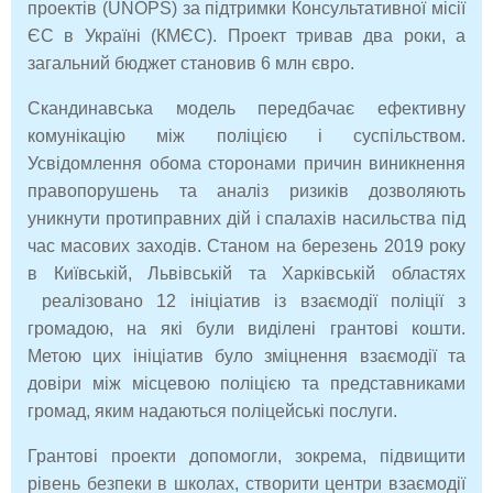
проектів (UNOPS) за підтримки Консультативної місії
ЄС в Україні (КМЄС). Проект тривав два роки, а
загальний бюджет становив 6 млн євро.
Скандинавська модель передбачає ефективну
комунікацію між поліцією і суспільством.
Усвідомлення обома сторонами причин виникнення
правопорушень та аналіз ризиків дозволяють
уникнути протиправних дій і спалахів насильства під
час масових заходів. Станом на березень 2019 року
в Київській, Львівській та Харківській областях
реалізовано 12 ініціатив із взаємодії поліції з
громадою, на які були виділені грантові кошти.
Метою цих ініціатив було зміцнення взаємодії та
довіри між місцевою поліцією та представниками
громад, яким надаються поліцейські послуги.
Грантові проекти допомогли, зокрема, підвищити
рівень безпеки в школах, створити центри взаємодії