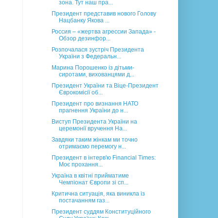
зона. Тут наш пра...
Президент представив нового Голову
Нацбанку Якова ...
Россия – «жертва агрессии Запада» -
Обзор дезинфор...
Розпочалася зустріч Президента
України з Федеральн...
Марина Порошенко із дітьми-
сиротами, вихованцями д...
Президент України та Віце-Президент
Єврокомісії об...
Президент про визнання НАТО
прагнення України до н...
Виступ Президента України на
церемонії вручення На...
Завдяки таким жінкам ми точно
отримаємо перемогу н...
Президент в інтерв'ю Financial Times:
Моє прохання...
Україна в квітні прийматиме
Чемпіонат Європи зі сп...
Критична ситуація, яка виникла із
постачанням газ...
Президент суддям Конституційного