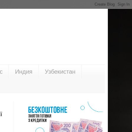
с
Индия
Узбекистан
ї