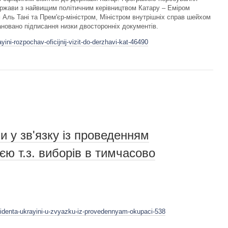
ержави з найвищим політичним керівництвом Катару – Еміром
ль Тані та Прем'єр-міністром, Міністром внутрішніх справ шейхом
новано підписання низки двосторонніх документів.
ini-rozpochav-oficijnij-vizit-do-derzhavi-kat-46490
и у зв'язку із проведенням
єю т.з. виборів в тимчасово
zidenta-ukrayini-u-zvyazku-iz-provedennyam-okupaci-538