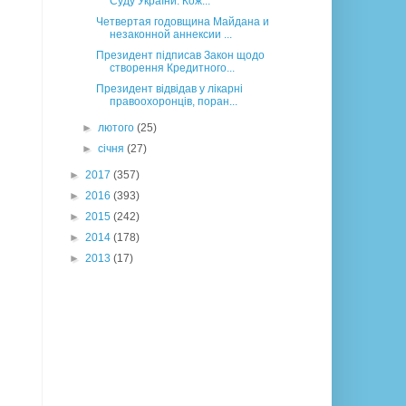
Суду України: Кож...
Четвертая годовщина Майдана и
незаконной аннексии ...
Президент підписав Закон щодо
створення Кредитного...
Президент відвідав у лікарні
правоохоронців, поран...
►
лютого
(25)
►
січня
(27)
►
2017
(357)
►
2016
(393)
►
2015
(242)
►
2014
(178)
►
2013
(17)