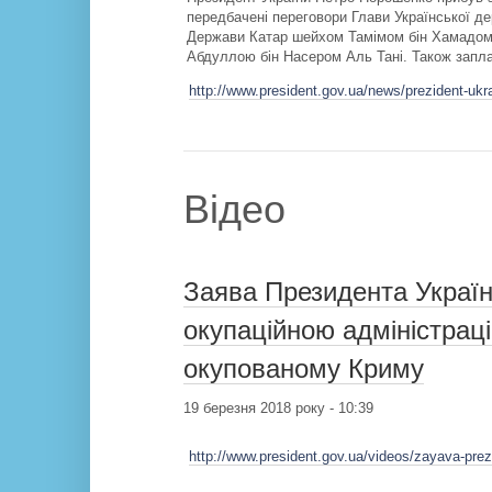
передбачені переговори Глави Української д
Держави Катар шейхом Тамімом бін Хамадом А
Абдуллою бін Насером Аль Тані. Також запла
http://www.president.gov.ua/news/prezident-ukray
Відео
Заява Президента Україн
окупаційною адміністраці
окупованому Криму
19 березня 2018 року - 10:39
http://www.president.gov.ua/videos/zayava-pre