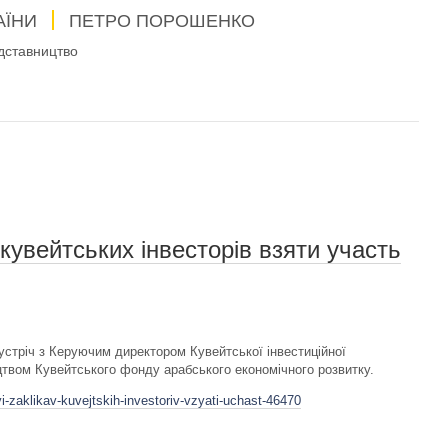
АЇНИ
ПЕТРО ПОРОШЕНКО
дставництво
кувейтських інвесторів взяти участь
устріч з Керуючим директором Кувейтської інвестиційної
ицтвом Кувейтського фонду арабського економічного розвитку.
i-zaklikav-kuvejtskih-investoriv-vzyati-uchast-46470