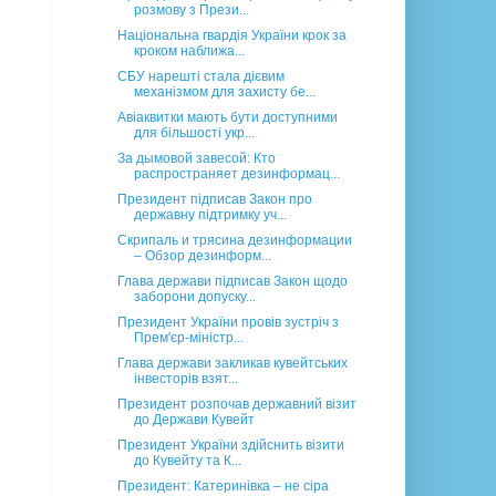
розмову з Прези...
Національна гвардія України крок за
кроком наближа...
СБУ нарешті стала дієвим
механізмом для захисту бе...
Авіаквитки мають бути доступними
для більшості укр...
За дымовой завесой: Кто
распространяет дезинформац...
Президент підписав Закон про
державну підтримку уч...
Скрипаль и трясина дезинформации
– Обзор дезинформ...
Глава держави підписав Закон щодо
заборони допуску...
Президент України провів зустріч з
Прем'єр-міністр...
Глава держави закликав кувейтських
інвесторів взят...
Президент розпочав державний візит
до Держави Кувейт
Президент України здійснить візити
до Кувейту та К...
Президент: Катеринівка – не сіра