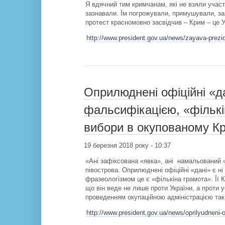
Я вдячний тим кримчанам, які не взяли участ
зазнавали. Їм погрожували, примушували, заз
протест красномовно засвідчив – Крим – це Ук
http://www.president.gov.ua/news/zayava-prezi
Оприлюднені офіційні «да
фальсифікацією, «фількі
вибори в окупованому К
19 березня 2018 року - 10:37
«Ані зафіксована «явка», ані намальований 
півострова. Оприлюднені офіційні «дані» є н
фразеологізмом це є «фількіна грамота». Її К
що він веде не лише проти України, а проти ус
проведенням окупаційною адміністрацією так
http://www.president.gov.ua/news/oprilyudneni-of