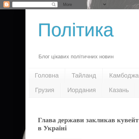
Політика
Блог цікавих політичних новин
Головна
Тайланд
Камбоджа
Грузия
Иордания
Казань
20.03.18
Глава держави закликав кувейтс
в Україні