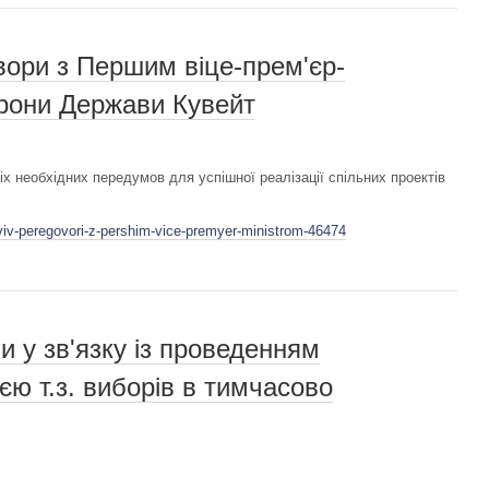
вори з Першим віце-прем'єр-
орони Держави Кувейт
сіх необхідних передумов для успішної реалізації спільних проектів
viv-peregovori-z-pershim-vice-premyer-ministrom-46474
и у зв'язку із проведенням
єю т.з. виборів в тимчасово