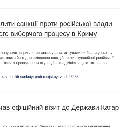
ити санкції проти російської влади
ного виборчого процесу в Криму
планували, сприяли, організовували, агітували чи брали участь у
ставити його для зміцнення санкцій проти окупаційної російської
зв'язку із проведенням окупаційною адміністрацією так званих
kav-posiliti-sankciyi-proti-rosijskoyi-vladi-46486
чав офіційний візит до Держави Катар
з офіційним візитом до Держави Катар. Програмою перебування