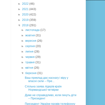
►
2022
(46)
►
2021
(443)
►
2020
(422)
►
2019
(359)
▼
2018
(291)
►
листопада
(17)
►
жовтня
(31)
►
вересня
(26)
►
серпня
(20)
►
липня
(28)
►
червня
(29)
►
травня
(31)
►
квітня
(26)
▼
березня
(31)
Ваш приклад дає наснагу і віру у
власні сили – Пре...
Спільна заява лідерів країн
Нормандської четвірки
Дуже не справедливо, коли гинуть діти
– Президент
Президент України провів телефонну