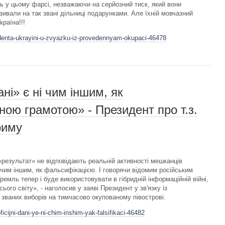
ь у цьому фарсі, незважаючи на серйозний тиск, який вони
ивали на так звані дільниці подарунками. Але їхній мовчазний
раїна!!!
denta-ukrayini-u-zvyazku-iz-provedennyam-okupaci-46478
ні» є ні чим іншим, як
ною грамотою» - Президент про т.з.
риму
«результат» не відповідають реальній активності мешканців
і чим іншим, як фальсифікацією. І говорячи відомим російським
ремль тепер і буде використовувати в гібридній інформаційній війні,
ього світу», - наголосив у заяві Президент у зв'язку із
 званих виборів на тимчасово окупованому півострові.
icijni-dani-ye-ni-chim-inshim-yak-falsifikaci-46482