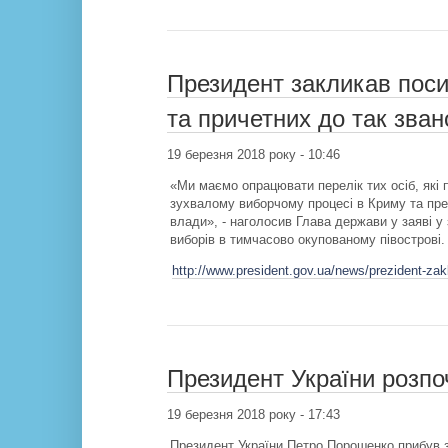
Президент закликав посил
та причетних до так зва
19 березня 2018 року - 10:46
«Ми маємо опрацювати перелік тих осіб, які 
зухвалому виборчому процесі в Криму та пред
влади», - наголосив Глава держави у заяві у 
виборів в тимчасово окупованому півострові.
http://www.president.gov.ua/news/prezident-zakli
Президент України розпо
19 березня 2018 року - 17:43
Президент України Петро Порошенко прибув 