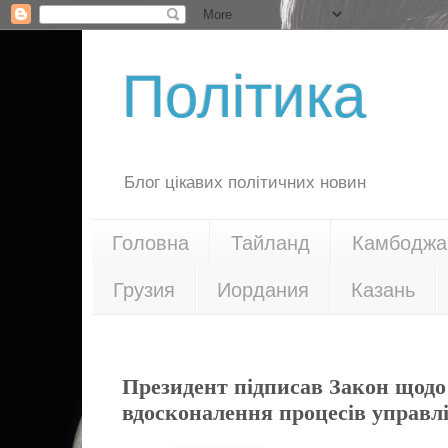
Політика
Блог цікавих політичних новин
Головна
Тайланд
Камбоджа
Грузия
Иордания
Казань
02.03.18
Президент підписав Закон щодо
вдосконалення процесів управл