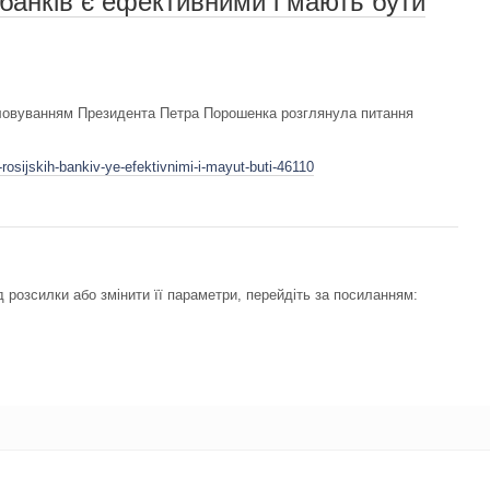
 банків є ефективними і мають бути
головуванням Президента Петра Порошенка розглянула питання
.
rosijskih-bankiv-ye-efektivnimi-i-mayut-buti-46110
 розсилки або змінити її параметри, перейдіть за посиланням: