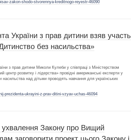
dpisav-zakon-shodo-stvorennya-kreditnogo-reyestr-46090
а України з прав дитини взяв участь
«Дитинство без насильства»
аїни з прав дитини Миколи Кулеби у співпраці з Міністерством
й центр розвитку і лідерства» провідні американські експерти у
и насильства над дітьми проводять навчання для українських
j-prezidenta-ukrayini-z-prav-ditini-vzyav-uchas-46094
е ухвалення Закону про Вищий
дам заговорити проект цього Закону і