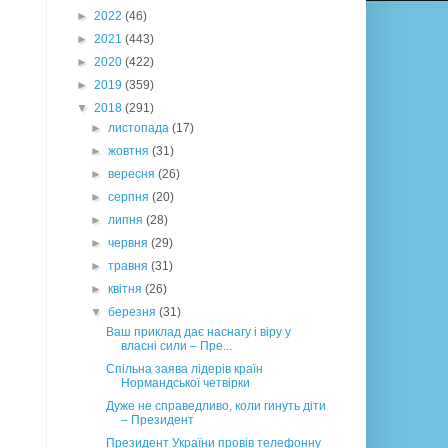
►
2022
(46)
►
2021
(443)
►
2020
(422)
►
2019
(359)
▼
2018
(291)
►
листопада
(17)
►
жовтня
(31)
►
вересня
(26)
►
серпня
(20)
►
липня
(28)
►
червня
(29)
►
травня
(31)
►
квітня
(26)
▼
березня
(31)
Ваш приклад дає наснагу і віру у
власні сили – Пре...
Спільна заява лідерів країн
Нормандської четвірки
Дуже не справедливо, коли гинуть діти
– Президент
Президент України провів телефонну