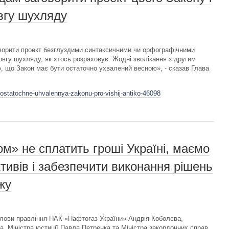
овгу шухляду
оворити проект безглуздими синтаксичними чи орфографічними
овгу шухляду, як хтось розраховує. Жодні зволікання з другим
 що Закон має бути остаточно ухвалений весною», - сказав Глава
-ostatochne-uhvalennya-zakonu-pro-vishij-antiko-46098
м» не сплатить гроші Україні, маємо
тивів і забезпечити виконання рішень
жу
лови правління НАК «Нафтогаз України» Андрія Коболєва,
, Міністра юстиції Павла Петренка та Міністра закордонних справ