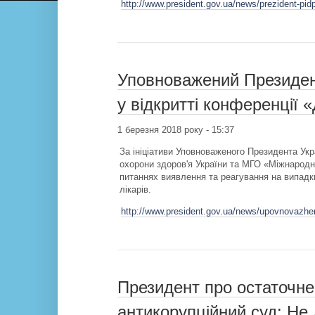
http://www.president.gov.ua/news/prezident-pi
Уповноважений Президент
у відкритті конференції 
1 березня 2018 року - 15:37
За ініціативи Уповноваженого Президента Укр
охорони здоров'я України та МГО «Міжнародни
питаннях виявлення та реагування на випадк
лікарів.
http://www.president.gov.ua/news/upovnovazheni
Президент про остаточн
антикорупційний суд: Не 