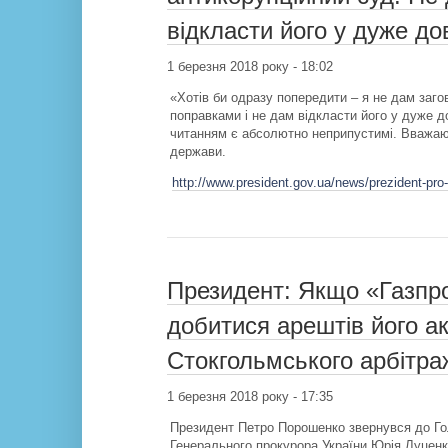
відкласти його у дуже д
1 березня 2018 року - 18:02
«Хотів би одразу попередити – я не дам заг
поправками і не дам відкласти його у дуже д
читанням є абсолютно неприпустимі. Вважаю,
держави.
http://www.president.gov.ua/news/prezident-pro
Президент: Якщо «Газпро
добитися арештів його ак
Стокгольмського арбітра
1 березня 2018 року - 17:35
Президент Петро Порошенко звернувся до Го
Генерального прокурора України Юрія Луценка