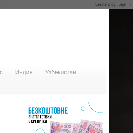
с
Индия
Узбекистан