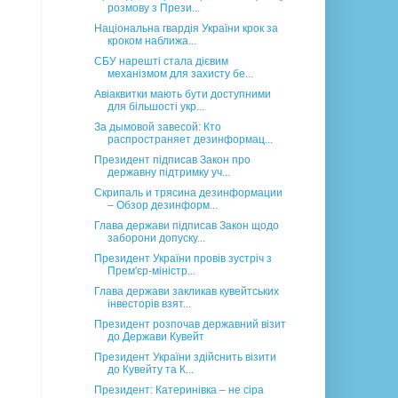
розмову з Прези...
Національна гвардія України крок за
кроком наближа...
СБУ нарешті стала дієвим
механізмом для захисту бе...
Авіаквитки мають бути доступними
для більшості укр...
За дымовой завесой: Кто
распространяет дезинформац...
Президент підписав Закон про
державну підтримку уч...
Скрипаль и трясина дезинформации
– Обзор дезинформ...
Глава держави підписав Закон щодо
заборони допуску...
Президент України провів зустріч з
Прем'єр-міністр...
Глава держави закликав кувейтських
інвесторів взят...
Президент розпочав державний візит
до Держави Кувейт
Президент України здійснить візити
до Кувейту та К...
Президент: Катеринівка – не сіра