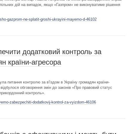
пільних дій на випадок, якщо «Газпром» не виконуватиме рішення
ksho-gazprom-ne-splatit-groshi-ukrayini-mayemo-d-46102
ечити додатковий контроль за
ян країни-агресора
ула питання контролю за в'їздом в Україну громадян країни-
 відбулося обговорення змін до законів «Про правовий статус
 прикордонний контроль».
yemo-zabezpechiti-dodatkovij-kontrol-za-vyizdom-46106