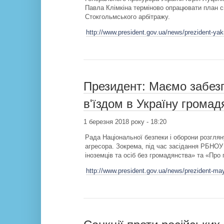
Павла Клімкіна терміново опрацювати план с
Стокгольмського арбітражу.
http://www.president.gov.ua/news/prezident-ya
Президент: Маємо забезп
в'їздом в Україну громад
1 березня 2018 року - 18:20
Рада Національної безпеки і оборони розглян
агресора. Зокрема, під час засідання РБНОУ
іноземців та осіб без громадянства» та «Про
http://www.president.gov.ua/news/prezident-ma