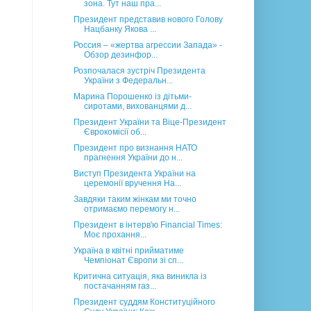
зона. Тут наш пра...
Президент представив нового Голову
Нацбанку Якова ...
Россия – «жертва агрессии Запада» -
Обзор дезинфор...
Розпочалася зустріч Президента
України з Федеральн...
Марина Порошенко із дітьми-
сиротами, вихованцями д...
Президент України та Віце-Президент
Єврокомісії об...
Президент про визнання НАТО
прагнення України до н...
Виступ Президента України на
церемонії вручення На...
Завдяки таким жінкам ми точно
отримаємо перемогу н...
Президент в інтерв'ю Financial Times:
Моє прохання...
Україна в квітні прийматиме
Чемпіонат Європи зі сп...
Критична ситуація, яка виникла із
постачанням газ...
Президент суддям Конституційного