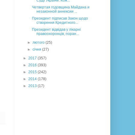
Суду України: Кож...
Четвертая годовщина Майдана и
незаконной аннексии ...
Президент підписав Закон щодо
створення Кредитного...
Президент відвідав у лікарні
правоохоронців, поран...
►
лютого
(25)
►
січня
(27)
►
2017
(357)
►
2016
(393)
►
2015
(242)
►
2014
(178)
►
2013
(17)