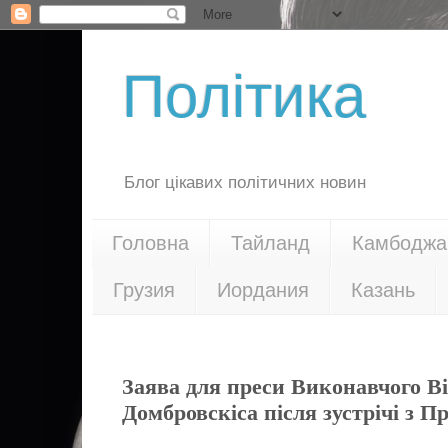
Політика
Блог цікавих політичних новин
Головна
Тайланд
Камбоджа
Грузия
Иордания
Казань
23.08.21
Заява для преси Виконавчого Ві
Домбровскіса після зустрічі з