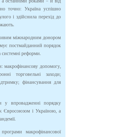
, а останніми роками – й від
ясно точно: Україна успішно
лого і здійснила перехід до
ажають.
жливим міжнародним донором
римує постмайданний порядок
а системні реформи.
: макрофінансову допомогу,
ронні торговельні заходи;
дтримку; фінансування для
и у впровадженні порядку
ж Євросоюзом і Україною, а
андемії.
програми макрофінансової