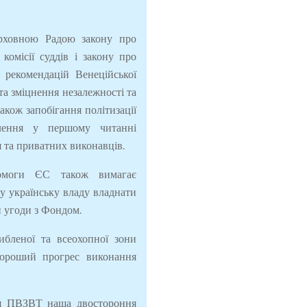
ерховною Радою закону про
комісії суддів і закону про
 рекомендацій Венеційської
 та зміцнення незалежності та
акож запобігання політизації
алення у першому читанні
 та приватних виконавців.
помоги ЄС також вимагає
 українську владу владнати
 угоди з Фондом.
бленої та всеохопної зони
хороший прогрес виконання
ння ПВЗВТ
наша двостороння