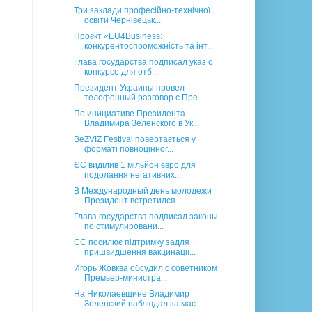
Три заклади професійно-технічної
освіти Чернівецьк...
Проєкт «EU4Business:
конкурентоспроможність та інт...
Глава государства подписал указ о
конкурсе для отб...
Президент Украины провел
телефонный разговор с Пре...
По инициативе Президента
Владимира Зеленского в Ук...
BeZVIZ Festival повертається у
форматі повноцінног...
ЄС виділив 1 мільйон євро для
подолання негативних...
В Международный день молодежи
Президент встретился...
Глава государства подписал законы
по стимулировани...
ЄС посилює підтримку задля
пришвидшення вакцинації...
Игорь Жовква обсудил с советником
Премьер-министра...
На Николаевщине Владимир
Зеленский наблюдал за мас...