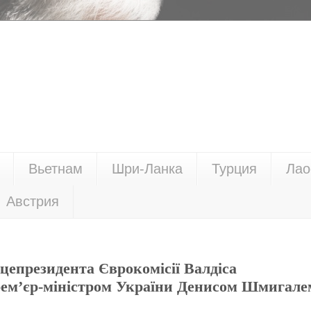
Вьетнам
Шри-Ланка
Турция
Лао
Австрия
цепрезидента Єврокомісії Валдіса
 Прем’єр-міністром України Денисом Шмигале