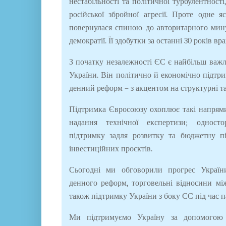
нестабільності та політичної турбулентності
російської збройної агресії. Проте одне 
повернулася спиною до авторитарного мину
демократії. Її здобутки за останні 30 років вр
З початку незалежності ЄС є найбільш ва
України. Він політично й економічно підт
денний реформ – з акцентом на структурні т
Підтримка Євросоюзу охоплює такі напрями
надання технічної експертизи; односто
підтримку задля розвитку та бюджетну пі
інвестиційних проєктів.
Сьогодні ми обговорили прогрес Україн
денного реформ, торговельні відносини мі
також підтримку України з боку ЄС під час п
Ми підтримуємо Україну за допомогою 