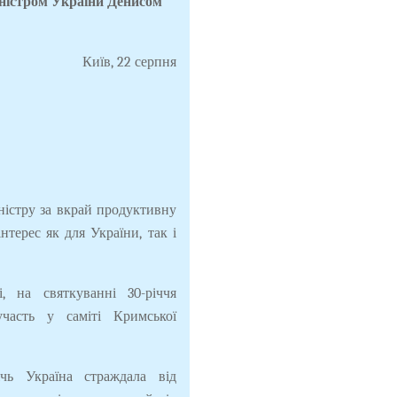
міністром України Денисом
Київ, 22 серпня
ністру за вкрай продуктивну
нтерес як для України, так і
 на святкуванні 30-річчя
часть у саміті Кримської
ічь Україна страждала від