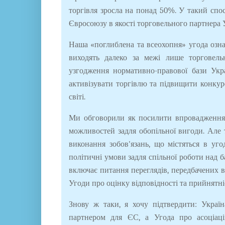
торгівля зросла на понад 50%. У такий спо
Євросоюзу в якості торговельного партнера 
Наша «поглиблена та всеохопня» угода означ
виходять далеко за межі лише торговельно
узгодження нормативно-правової бази Укр
активізувати торгівлю та підвищити конку
світі.
Ми обговорили як посилити впровадження
можливостей задля обопільної вигоди. Але
виконання зобов'язань, що містяться в уго
політичні умови задля спільної роботи над 
включає питання переглядів, передбачених в
Угоди про оцінку відповідності та прийнятні
Знову ж таки, я хочу підтвердити: Украї
партнером для ЄС, а Угода про асоціац