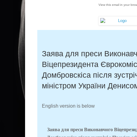
View this email in your bro
Заява для преси Виконавч
Віцепрезидента Єврокоміс
Домбровскіса після зустріч
міністром України Денис
English version is below
Заява для преси Виконавчого Віцепрезид