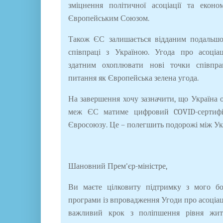
зміцнення політичної асоціації та економ
Європейським Союзом.
Також ЄС залишається відданим подальшо
співпраці з Україною. Угода про асоці
здатним охоплювати нові точки співпрац
питання як Європейська зелена угода.
На завершення хочу зазначити, що Україна о
меж ЄС матиме цифровий
COVID
-сертиф
Євросоюзу. Це – полегшить подорожі між Ук
Шановний Прем'єр-міністре,
Ви маєте цілковиту підтримку з мого бок
програми із впровадження Угоди про асоціац
важливий крок з поліпшення рівня житт