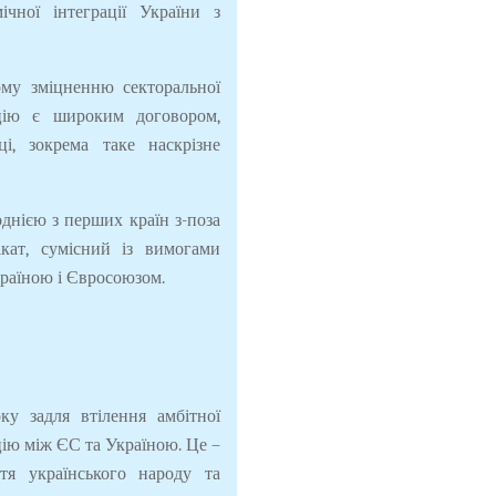
ічної інтеграції України з
му зміцненню секторальної
ацію є широким договором,
і, зокрема таке наскрізне
днією з перших країн з-поза
ікат, сумісний із вимогами
раїною і Євросоюзом.
у задля втілення амбітної
ію між ЄС та Україною. Це –
я українського народу та