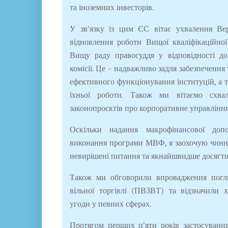
та іноземних інвесторів.
У зв'язку із цим ЄС вітає ухвалення В
відновлення роботи Вищої кваліфікаційної 
Вищу раду правосуддя у відповідності до
комісії. Це – надважливо задля забезпечення
ефективного функціонування інституцій, а т
їхньої роботи. Також ми вітаємо схв
законопроєктів про корпоративне управління
Оскільки надання макрофінансової до
виконання програми МВФ, я заохочую чинну
невирішені питання та якнайшвидше досягти
Також ми обговорили впровадження погли
вільної торгівлі (ПВЗВТ) та відзначили 
угоди у певних сферах.
Протягом перших п'яти років застосува