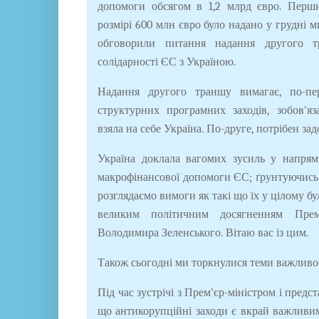
допомоги обсягом в 1,2 млрд євро. Перш
розмірі 600 млн євро було надано у грудні 
обговорили питання надання другого 
солідарності ЄС з Україною.
Надання другого траншу вимагає, по-пе
структурних програмних заходів, зобов'я
взяла на себе Україна. По-друге, потрібен з
Україна доклала вагомих зусиль у напрям
макрофінансової допомоги ЄС; ґрунтуючись 
розглядаємо вимоги як такі що їх у цілому бу
великим політичним досягненням Прем'
Володимира Зеленського. Вітаю вас із цим.
Також сьогодні ми торкнулися теми важливо
Під час зустрічі з Прем'єр-міністром і пред
що антикорупційні заходи є вкрай важливим