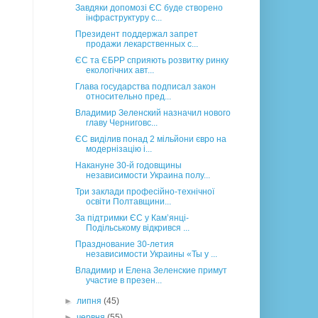
Завдяки допомозі ЄС буде створено
інфраструктуру с...
Президент поддержал запрет
продажи лекарственных с...
ЄС та ЄБРР сприяють розвитку ринку
екологічних авт...
Глава государства подписал закон
относительно пред...
Владимир Зеленский назначил нового
главу Черниговс...
ЄС виділив понад 2 мільйони євро на
модернізацію і...
Накануне 30-й годовщины
независимости Украина полу...
Три заклади професійно-технічної
освіти Полтавщини...
За підтримки ЄС у Кам’янці-
Подільському відкрився ...
Празднование 30-летия
независимости Украины «Ты у ...
Владимир и Елена Зеленские примут
участие в презен...
►
липня
(45)
►
червня
(55)