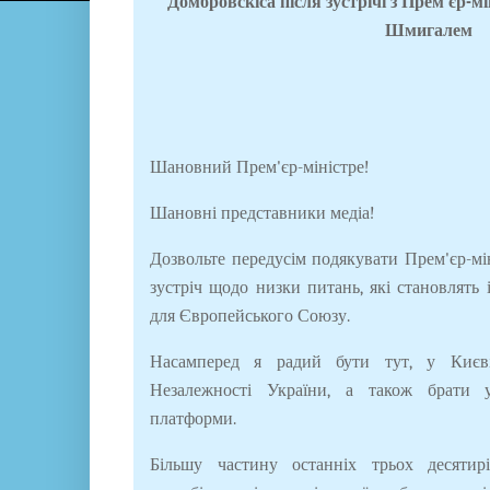
Домбровскіса після зустрічі з Прем'єр-
Шмигалем
Шановний Прем'єр-міністре!
Шановні представники медіа!
Дозвольте передусім подякувати Прем'єр-мі
зустріч щодо низки питань, які становлять і
для Європейського Союзу.
Насамперед я радий бути тут, у Києві,
Незалежності України, а також брати у
платформи.
Більшу частину останніх трьох десятир