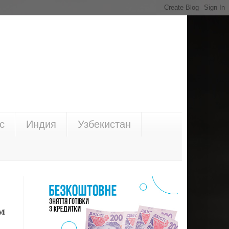
с
Индия
Узбекистан
м