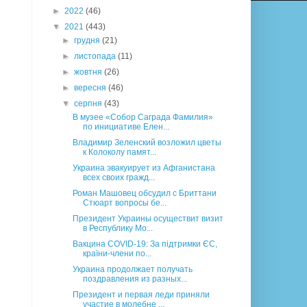
►
2022
(46)
▼
2021
(443)
►
грудня
(21)
►
листопада
(11)
►
жовтня
(26)
►
вересня
(46)
▼
серпня
(43)
В музее «Собор Саграда Фамилия»
по инициативе Елен...
Владимир Зеленский возложил цветы
к Колоколу памят...
Украина эвакуирует из Афганистана
всех своих гражд...
Роман Машовец обсудил с Бриттани
Стюарт вопросы бе...
Президент Украины осуществит визит
в Республику Мо...
Вакцина COVID-19: За підтримки ЄС,
країни-члени по...
Украина продолжает получать
поздравления из разных...
Президент и первая леди приняли
участие в молебне ...