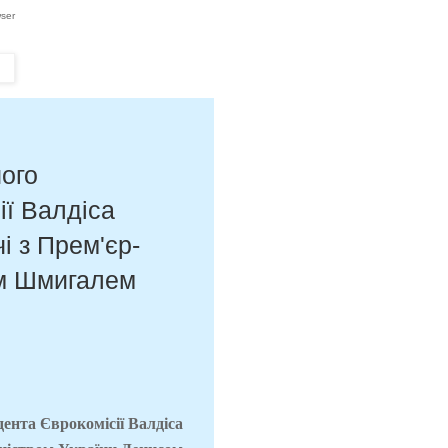
wser
ого
ії Валдіса
і з Прем'єр-
ом Шмигалем
ента Єврокомісії Валдіса