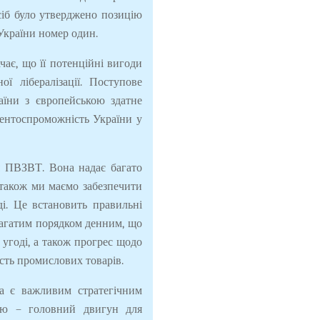
сіб було утверджено позицію
України номер один.
ає, що її потенційні вигоди
ї лібералізації.
Поступове
аїни з європейською здатне
рентоспроможність України у
 ПВЗВТ. Вона надає багато
 також ми маємо забезпечити
ді. Це встановить правильні
багатим порядком денним, що
 угоді, а також прогрес щодо
сть промислових товарів.
на є важливим стратегічним
ію – головний двигун для