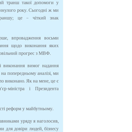
ий транш такої допомоги у
минулого року. Сьогодні ж ми
траншу; це – чіткий знак
рше, впровадження восьми
зання щодо виконання яких
адовільний прогрес з МВФ.
і виконання вимог надання
на попередньому аналізі, ми
ло виконано. Як на мене, це є
єр-міністра і Президента
сті реформ у майбутньому.
ставниками уряду я наголосив,
и для довіри людей, бізнесу