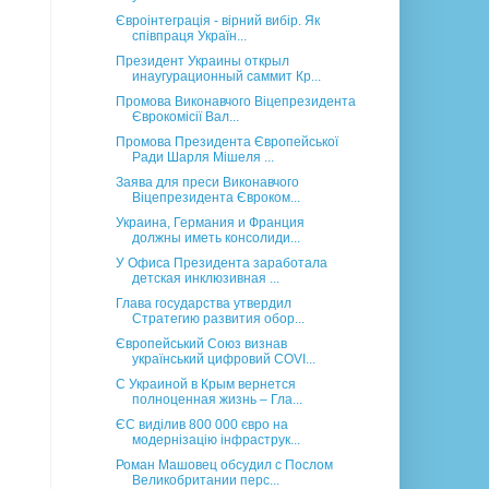
Євроінтеграція - вірний вибір. Як
співпраця Україн...
Президент Украины открыл
инаугурационный саммит Кр...
Промова Виконавчого Віцепрезидента
Єврокомісії Вал...
Промова Президента Європейської
Ради Шарля Мішеля ...
Заява для преси Виконавчого
Віцепрезидента Євроком...
Украина, Германия и Франция
должны иметь консолиди...
У Офиса Президента заработала
детская инклюзивная ...
Глава государства утвердил
Стратегию развития обор...
Європейський Союз визнав
український цифровий COVI...
С Украиной в Крым вернется
полноценная жизнь – Гла...
ЄС виділив 800 000 євро на
модернізацію інфраструк...
Роман Машовец обсудил с Послом
Великобритании перс...