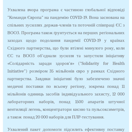
Ухвалена вчора програма є частиною глобальної відповіді
"Команди Європа" на пандемію COVID-19. Вона заснована на
спільних зусиллях держав-членів та поточній співпраці ЄС з
ВООЗ. Програма також ґрунтується на перших регіональних
заходах щодо подолання пандемії COVID-19 у країнах
Східного партнерства, що були втілені минулого року, коли
ЄС та ВООЗ об'єднали зусилля та запустили ініціативу
«Солідарність заради здоров'я» ("Solidarity for Health
Initiative") розміром 35 мільйонів євро у рамках Східного
партнерства. Завдяки ініціативі було забезпечено значні
медичні поставки по всьому регіону, зокрема понад 11
мільйонів одиниць засобів індивідуального захисту, 12 000
лабораторних наборів, понад 1500 апаратів штучної
вентиляції легень, концентратори кисню та пульсоксиметрів,
а також понад 20 000 наборів для ПЛР-тестування.
Ухвалений пакет допомоги підсилить ефективну поставку