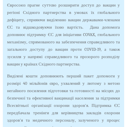
Євросоюз прагне суттєво розширити доступ до вакцин у
регіоні Східного партнерства в умовах їх глобального
дефіциту, сприяючи виділенню вакцин державами-членами
ЄС та відшкодовуючи їхню вартість. Дана допомога
доповнює підтримку ЄС для ініціативи COVAX, глобального
механізму, спрямованого на забезпечення справедливого та
загального доступу до вакцин проти COVID-19, а також
зусилля у напрямі справедливого та прозорого розподілу
вакцин у країнах Східного партнерства.
Виділені кошти доповнюють перший пакет допомоги у
розмірі 40 мільйонів євро, ухвалений у лютому з метою
негайного посилення підготовки та готовності на місцях до
безпечної та ефективної вакцинації населення за підтримки
Всесвітньої організації охорони здоров'я. Підтримка ЄС
передбачала тренінги для керівництва закладів охорони
здоров'я та медичного персоналу, залученого у процес