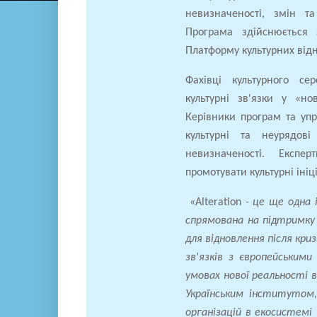
невизначеності, змін т
Програма здійснюється 
Платформу культурних відно
Фахівці культурного се
культурні зв'язки у «но
Керівники програм та упр
культурні та неурядов
невизначеності. Експе
промотувати культурні іні
«Alteration
- це ще одна 
спрямована на підтримку
для відновлення після кр
зв'язків з європейським
умовах нової реальності 
Українським інститутом,
організацій в екосистемі 