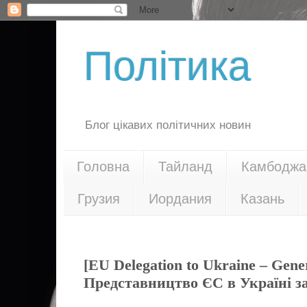
Політика
Блог цікавих політичних новин
Головна
Тайланд
Камбоджа
Грузия
Иордания
Казань
08.04.21
[EU Delegation to Ukraine – Gene
Представництво ЄС в Україні за