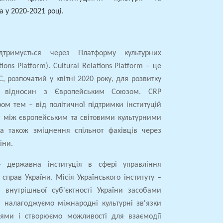
 у 2020-2021 році.
ідтримується через Платформу культурних
ions Platform). Cultural Relations Platform – це
С, розпочатий у квітні 2020 року, для розвитку
х відносин з Європейським Союзом. CRP
ом тем – від політичної підтримки інституцій
і між європейським та світовими культурними
а також зміцнення спільнот фахівців через
іни.
державна інституція в сфері управління
справ України. Місія Українського інституту –
 внутрішньої суб'єктності України засобами
и налагоджуємо міжнародні культурні зв'язки
іями і створюємо можливості для взаємодії