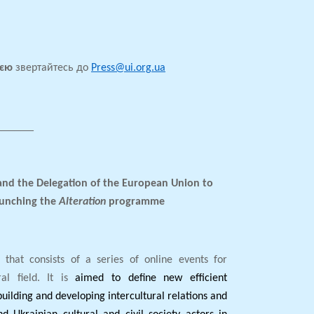
ією
звертайтесь до
Press
@
ui
.
org
.
ua
______
 and the Delegation of the European Union to
aunching the
Alteration
programme
that consists of a series of online events for
ral field. It is
aimed to define new efficient
building and developing intercultural relations and