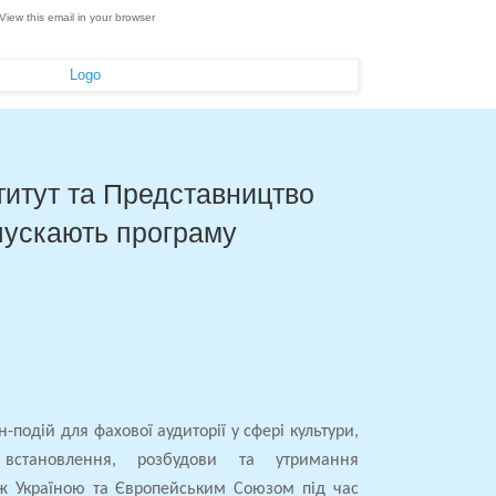
View this email in your browser
титут та Представництво
апускають програму
н-подій для фахової аудиторії у сфері культури,
встановлення, розбудови та утримання
іж Україною та Європейським Союзом під час