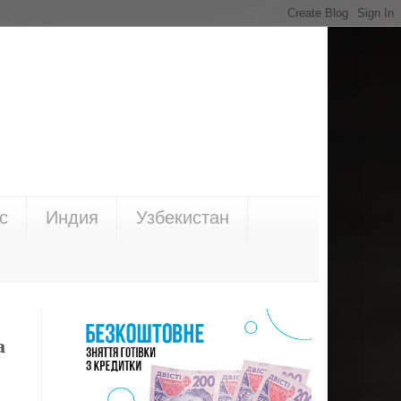
с
Индия
Узбекистан
а