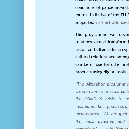
connections between EU and
conditions of pandemic-induc
mutual initiative of the EU 
supported
via the EU-funded
The programme will cover 
relations should transform 
used for better efficiency;
cultural relations and among 
can be of use for other inst
products using digital tools.
"The
Alteration
programme 
Ukraine aimed to assist cult
the COVID-19 crisis, to r
incorporate best practices o
'new normal'. We are glad t
the most dynamic and mod