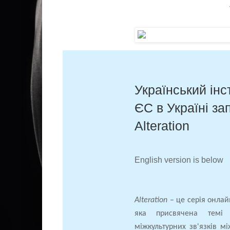
Український інс
ЄС в Україні з
Alteration
English version is below
Alteration
– це серія онлай
яка присвячена темі 
міжкультурних зв'язків м