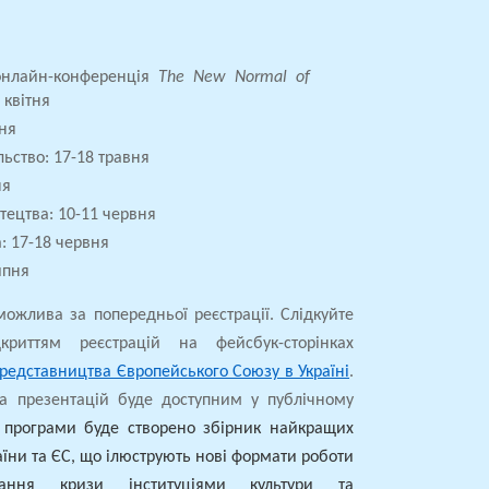
 онлайн-конференція
The New Normal of
9 квітня
вня
ьство: 17-18 травня
ня
ецтва: 10-11 червня
: 17-18 червня
ипня
можлива за попередньої реєстрації. Слідкуйте
риттям реєстрацій на фейсбук-сторінках
редставництва Європейського Союзу в Україні
.
та презентацій буде доступним у публічному
 програми буде створено збірник найкращих
аїни та ЄС, що
ілюструють нові формати роботи
ання кризи інституціями культури та