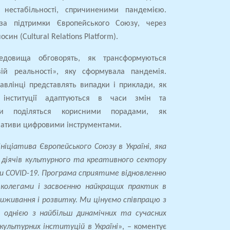
а нестабільності, спричиненими пандемією.
за підтримки Європейського Союзу, через
син (Cultural Relations Platform).
редовища обговорять, як трансформуються
вій реальності», яку сформувала пандемія.
авлінці представлять випадки і приклади, як
і інституції адаптуються в часи змін та
рти поділяться корисними порадами, як
ціативи цифровими інструментами.
ініціатива Європейського Союзу в Україні, яка
 діячів культурного та креативного сектору
изи COVID-19. Програма сприятиме відновленню
и колегами і засвоєнню найкращих практик в
виживання і розвитку. Ми цінуємо співпрацю з
 однією з найбільш динамічних та сучасних
культурних інституцій в Україні
», – коментує