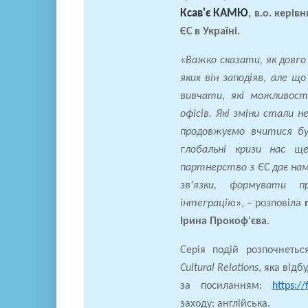
Ксав'є КАМЮ
,
в.о. керів
ЄС в Україні.
«
Важко сказати, як довго
яких він заподіяв, але щ
вивчати, які можливості
офісів. Які зміни стали 
продовжуємо вчитися бу
глобальні кризи нас щ
партнерство з ЄС дає н
зв'язки, формувати п
інтеграцію
», – розповіла
Ірина Прокоф'єва
.
Серія подій розпочнеть
Cultural Relations
, яка відб
за посиланням:
https:/
заходу: англійська.