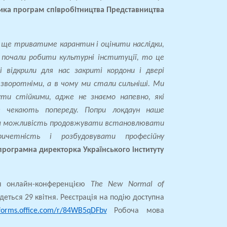
ника програм співробітництва Представництва
 ще триватиме карантин і оцінити наслідки,
о почали робити культурні інституції, то це
 відкрили для нас закриті кордони і двері
незворотніми, а в чому ми стали сильніші. Ми
ти стійкими, адже не знаємо напевно, які
е чекають попереду. Попри локдаун наше
ам можливість продовжувати встановлювати
ричетність і розбудовувати професійну
програмна директорка Українського інституту
ся онлайн-конференцією
The New Normal of
удеться 29 квітня. Реєстрація на подію доступна
/forms.office.com/r/84WB5qDFbv
Робоча мова