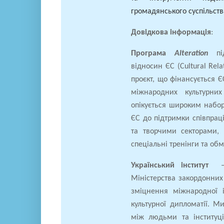
громадянського суспільства
Довідкова інформація
:
Програма
Alteration
п
відносин ЄС (Cultural Relat
проєкт, що фінансується Є
міжнародних культурни
опікується широким набор
ЄС до підтримки співпрац
та творчими секторами, 
спеціальні тренінги та обм
Український інститут
– 
Міністерства закордонних 
зміцнення міжнародної і
культурної дипломатії. М
між людьми та інституц