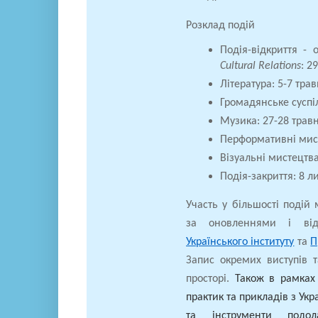
Розклад подій
Подія-відкриття -
Cultural Relations
: 2
Література: 5-7 тра
Громадянське суспіл
Музика: 27-28 трав
Перформативні мист
Візуальні мистецтва
Подія-закриття: 8 л
Участь у більшості подій 
за оновленнями і відк
Українського інституту
та
П
Запис окремих виступів 
просторі.
Також в рамках
практик та прикладів з Укр
та інструменти подол