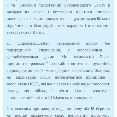
– та Високий представник Європейського Союзу із
закордонних справ і безпекової політики глибоко
занепокоєні значним тривалим нарощуванням російських
збройних сил біля українських кордонів і в незаконно
анексованому Криму.
Ці широкомасштабні переміщення військ, без
попереднього сповіщення, є загрозливими і
дестабілізуючими діями. Ми закликаємо Росію
припинити провокації та негайно знизити напруженість
відповідно до своїх міжнародних зобов'язань. Зокрема,
ми закликаємо Росію дотримуватися принципів і
зобов'язань ОБСЄ, які вона взяла на себе щодо прозорості
пересування військ, і діяти згідно процедури,
встановленої Розділом III Віденського документа.
Посилаючись про нашу нещодвню заяву від 18 березня,
ми вкотре засвідчуємо свою непохитну підтримку