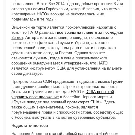
не давалось. В октябре 2014 года подобные претензии были
отвергнуты самим Горбачевым, который заявил, что «тема
«расширения НАТО» вообще не обсуждалась и не
поднималась в те годы».
Вишенкой на торте является прокремлевский нарратив о
том, что НАТО развязал
все войны на планете за последние
25 лет
. Автор этого заявления, очевидно, не слышал о
некоторых конфликтах в Грузии и Украине, а также о
несомненной роли, которую сыграла в них и продолжает
делать это даже сегодня Россия. Однако хорошее
становится лучшим, когда в конце прокремлевского
сообщения обнаруживается утверждение, что НАТО
является инструментом США для установления на планете
своей диктатуры.
Прокремлевские СМИ продолжают подрывать имидж Грузии
в следующих сообщениях: «Проект строительства порта
Анаклия в Грузии является для НАТО и
США попыткой
упрочить свое положение
в бассейне Черного моря» и
«Грузия попадет под военный
протекторат США
». Здесь
также общим знаменателем, похоже, является
преуменьшение права и способности стран, соседствующих
с Россией, выступать в качестве суверенных субъектов.
Недостаточно геев
На прошлой неделе старый добрый нарратив о «Гейропе»