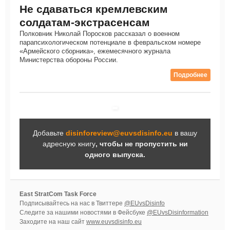
Не сдаваться кремлевским
солдатам-экстрасенсам
Полковник Николай Поросков рассказал о военном
парапсихологическом потенциале в февральском номере
«Армейского сборника», ежемесячного журнала
Министерства обороны России.
Подробнее
Добавьте
disinforeview@euvsdisinfo.eu
в вашу
адресную книгу
, чтобы не пропустить ни
одного выпуска.
East StratCom Task Force
Подписывайтесь на нас в Твиттере
@EUvsDisinfo
Следите за нашими новостями в Фейсбуке
@EUvsDisinformation
Заходите на наш сайт
www.euvsdisinfo.eu