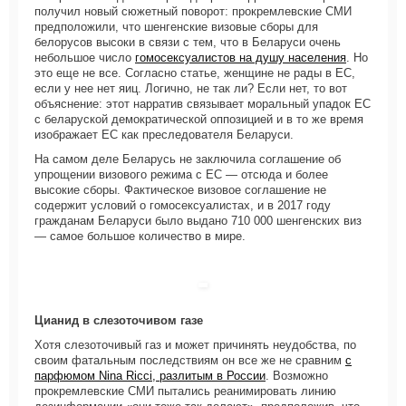
получил новый сюжетный поворот: прокремлевские СМИ
предположили, что шенгенские визовые сборы для
белорусов высоки в связи с тем, что в Беларуси очень
небольшое число
гомосексуалистов на душу населения
. Но
это еще не все. Согласно статье, женщине не рады в ЕС,
если у нее нет яиц. Логично, не так ли? Если нет, то вот
объяснение: этот нарратив связывает моральный упадок ЕС
с беларуской демократической оппозицией и в то же время
изображает ЕС как преследователя Беларуси.
На самом деле Беларусь не заключила соглашение об
упрощении визового режима с ЕС — отсюда и более
высокие сборы. Фактическое визовое соглашение не
содержит условий о гомосексуалистах, и в 2017 году
гражданам Беларуси было выдано 710 000 шенгенских виз
— самое большое количество в мире.
Цианид в слезоточивом газе
Хотя слезоточивый газ и может причинять неудобства, по
своим фатальным последствиям он все же не сравним
с
парфюмом Nina Ricci, разлитым в России
. Возможно
прокремлевские СМИ пытались реанимировать линию