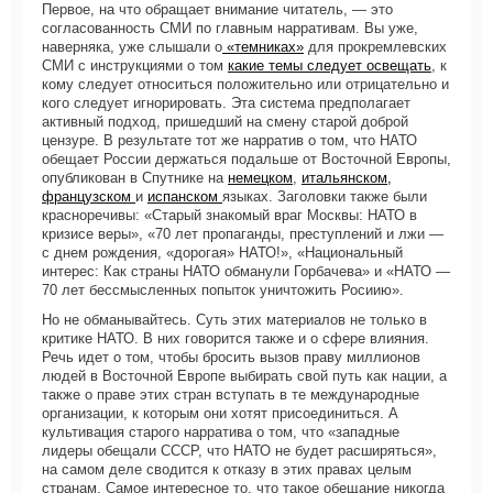
Первое, на что обращает внимание читатель, — это
согласованность СМИ по главным нарративам. Вы уже,
наверняка, уже слышали о
«темниках»
для прокремлевских
СМИ с инструкциями о том
какие темы следует освещать
, к
кому следует относиться положительно или отрицательно и
кого следует игнорировать. Эта система предполагает
активный подход, пришедший на смену старой доброй
цензуре. В результате тот же нарратив о том, что НАТО
обещает России держаться подальше от Восточной Европы,
опубликован в Спутнике на
немецком
,
итальянском,
французском
и
испанском
языках. Заголовки также были
красноречивы: «Старый знакомый враг Москвы: НАТО в
кризисе веры», «70 лет пропаганды, преступлений и лжи —
с днем рождения, «дорогая» НАТО!», «Национальный
интерес: Как страны НАТО обманули Горбачева» и «НАТО —
70 лет бессмысленных попыток уничтожить Росиию».
Но не обманывайтесь. Суть этих материалов не только в
критике НАТО. В них говорится также и о сфере влияния.
Речь идет о том, чтобы бросить вызов праву миллионов
людей в Восточной Европе выбирать свой путь как нации, а
также о праве этих стран вступать в те международные
организации, к которым они хотят присоединиться. А
культивация старого нарратива о том, что «западные
лидеры обещали СССР, что НАТО не будет расширяться»,
на самом деле сводится к отказу в этих правах целым
странам. Самое интересное то, что такое обещание никогда