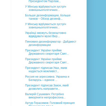
Президентом Парлам...
У Мінську відбувається зустріч
зовнішньополітичних...
Больше дезинформации, больше
танков – Обзор дезинф...
У Мінську відбувається зустріч
зовнішньополітичних...
Українці зможуть безкоштовно
відвідувати музеї Вер...
Пиноккио-дезинформатор - Дайджест
дезинформации
Президент України прийме
Державного секретаря Свят...
Президент України прийме
Державного секретаря Свят...
Президент підписав Указ, яким
надається можливіст...
Россия не агрессивна. Украина и
Беларусь – единое ...
Президент підписав Закон, який
дозволить направити...
Валерій Сушкевич: Потрібно
викорінити непрофесіона...
Артур Герасимов: Головний принцип