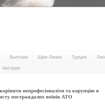
Вьетнам
Шри-Ланка
Турция
Лао
Австрия
корінити непрофесіоналізм та корупцію в
хисту постраждалих воїнів АТО