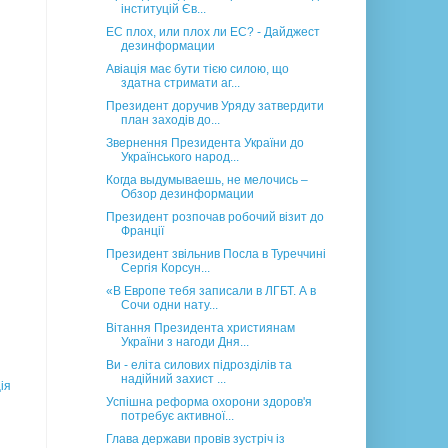
інституцій Єв...
ЕС плох, или плох ли ЕС? - Дайджест
дезинформации
Авіація має бути тією силою, що
здатна стримати аг...
Президент доручив Уряду затвердити
план заходів до...
Звернення Президента України до
Українського народ...
Когда выдумываешь, не мелочись –
Обзор дезинформации
Президент розпочав робочий візит до
Франції
Президент звільнив Посла в Туреччині
Сергія Корсун...
«В Европе тебя записали в ЛГБТ. А в
Сочи одни нату...
Вітання Президента християнам
України з нагоди Дня...
Ви - еліта силових підрозділів та
надійний захист ...
ія
Успішна реформа охорони здоров'я
потребує активної...
Глава держави провів зустріч із