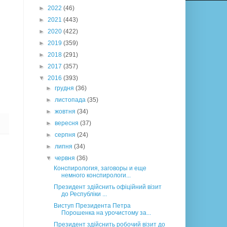
►
2022
(46)
►
2021
(443)
►
2020
(422)
►
2019
(359)
►
2018
(291)
►
2017
(357)
▼
2016
(393)
►
грудня
(36)
►
листопада
(35)
►
жовтня
(34)
►
вересня
(37)
►
серпня
(24)
►
липня
(34)
▼
червня
(36)
Конспирология, заговоры и еще
немного конспирологи...
Президент здійснить офіційний візит
до Республіки ...
Виступ Президента Петра
Порошенка на урочистому за...
Президент здійснить робочий візит до