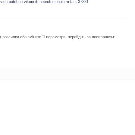
vich-potribno-vikoriniti-neprofesionalizm-ta-k-37331
 розсилки або змінити її параметри, перейдіть за посиланням: