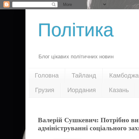
Політика
Блог цікавих політичних новин
Головна
Тайланд
Камбоджа
Грузия
Иордания
Казань
09.06.16
Валерій Сушкевич: Потрібно ви
адмініструванні соціального за