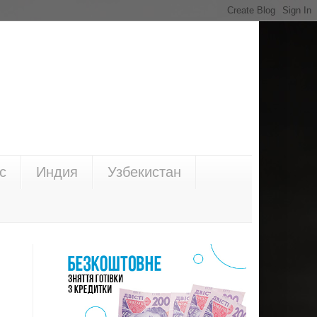
с
Индия
Узбекистан