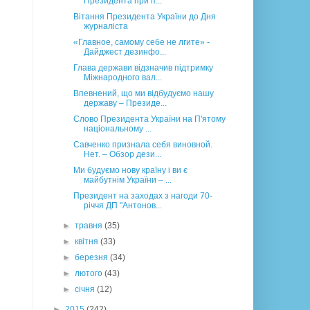
Президента при п...
Вітання Президента України до Дня
журналіста
«Главное, самому себе не лгите» -
Дайджест дезинфо...
Глава держави відзначив підтримку
Міжнародного вал...
Впевнений, що ми відбудуємо нашу
державу – Президе...
Слово Президента України на П'ятому
національному ...
Савченко признала себя виновной.
Нет. – Обзор дези...
Ми будуємо нову країну і ви є
майбутнім України – ...
Президент на заходах з нагоди 70-
річчя ДП "Антонов...
►
травня
(35)
►
квітня
(33)
►
березня
(34)
►
лютого
(43)
►
січня
(12)
►
2015
(242)