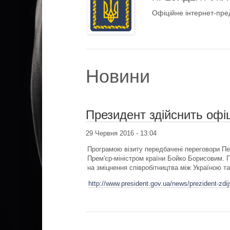
Офіційне інтернет-пре
Новини
Президент здійснить офіц
29 Червня 2016 - 13:04
Програмою візиту передбачені переговори П
Прем'єр-міністром країни Бойко Борисовим. 
на зміцнення співробітництва між Україною т
http://www.president.gov.ua/news/prezident-zdijsn