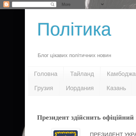
Політика
Блог цікавих політичних новин
Головна
Тайланд
Камбоджа
Грузия
Иордания
Казань
30.06.16
Президент здійснить офіційний 
ПРЕЗИДЕНТ УКР