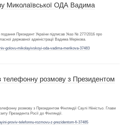
ову Миколаївської ОДА Вадима
ів подання Президент України підписав Указ № 277/2016 про
ласної державної адміністрації Вадима Мерікова.
ilniv-golovu-mikolayivskoyi-oda-vadima-merikova-37483
в телефонну розмову з Президентом
елефонну розмову з Президентом Фінляндії Саулі Нііністьо. Глави
зиту Президента Росії до Фінляндії.
ayini-proviv-telefonnu-rozmovu-z-prezidentom-fi-37485