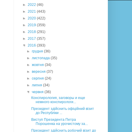
►
2022
(46)
►
2021
(443)
►
2020
(422)
►
2019
(359)
►
2018
(291)
►
2017
(357)
▼
2016
(393)
►
грудня
(36)
►
листопада
(35)
►
жовтня
(34)
►
вересня
(37)
►
серпня
(24)
►
липня
(34)
▼
червня
(36)
Конспирология, заговоры и еще
немного конспирологи...
Президент здійснить офіційний візит
до Республіки ...
Виступ Президента Петра
Порошенка на урочистому за...
Президент здійснить робочий візит до