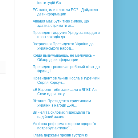
інституцій Єв...
ЕС плох, или плох ли ЕС? - Дайджест
дезинформации
Авіація має бути тією силою, що
здатна стримати аг...
Президент доручив Уряду затвердити
план заходів до...
Звернення Президента України до
Українського народ...
Когда выдумываешь, не мелочись –
Обзор дезинформации
Президент розпочав робочий візит до
Франції
Президент звільнив Посла в Туреччині
Сергія Корсун...
«В Европе тебя записали в ЛГБТ. А в
Сочи одни нату...
Вітання Президента християнам
України з нагоди Дня...
Ви - еліта силових підрозділів та
надійний захист ...
Успішна реформа охорони здоров'я
потребує активної...
Глава держави провів зустріч із