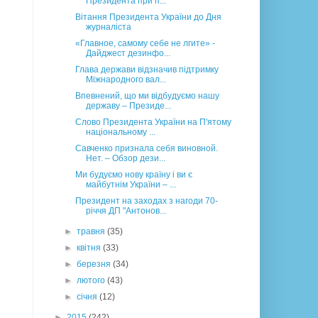
Президента при п...
Вітання Президента України до Дня
журналіста
«Главное, самому себе не лгите» -
Дайджест дезинфо...
Глава держави відзначив підтримку
Міжнародного вал...
Впевнений, що ми відбудуємо нашу
державу – Президе...
Слово Президента України на П'ятому
національному ...
Савченко признала себя виновной.
Нет. – Обзор дези...
Ми будуємо нову країну і ви є
майбутнім України – ...
Президент на заходах з нагоди 70-
річчя ДП "Антонов...
►
травня
(35)
►
квітня
(33)
►
березня
(34)
►
лютого
(43)
►
січня
(12)
►
2015
(242)