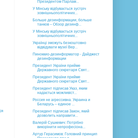
Президентом Парлам...
У Мінську відбувається зустріч
зовнішньополітичних...
Больше дезинформации, больше
танков – Обзор дезинф...
У Мінську відбувається зустріч
зовнішньополітичних...
Українці зможуть безкоштовно
відвідувати музеї Вер...
Пиноккио-дезинформатор - Дайджест
дезинформации
Президент України прийме
Державного секретаря Свят...
Президент України прийме
Державного секретаря Свят...
Президент підписав Указ, яким
надається можливіст...
Россия не агрессивна. Украина и
Беларусь – единое ...
ія
Президент підписав Закон, який
дозволить направити...
Валерій Сушкевич: Потрібно
викорінити непрофесіона...
Артур Герасимов: Головний принцип