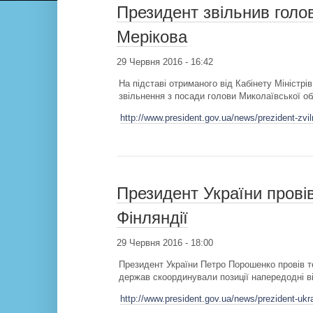
Президент звільнив гол
Мерікова
29 Червня 2016 - 16:42
На підставі отриманого від Кабінету Міністр
звільнення з посади голови Миколаївської об
http://www.president.gov.ua/news/prezident-zv
Президент України прові
Фінляндії
29 Червня 2016 - 18:00
Президент України Петро Порошенко провів т
держав скоординували позиції напередодні ві
http://www.president.gov.ua/news/prezident-ukr