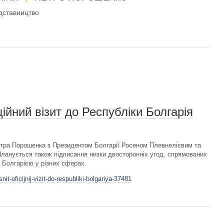
дставництво
ійний візит до Республіки Болгарія
етра Порошенка з Президентом Болгарії Росеном Плевнелієвим та
Планується також підписання низки двосторонніх угод, спрямованих
а Болгарією у різних сферах.
it-oficijnij-vizit-do-respubliki-bolgariya-37481