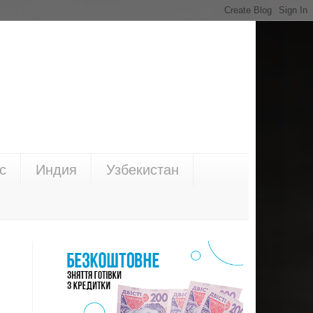
с
Индия
Узбекистан