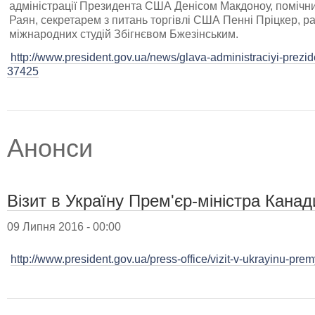
адміністрації Президента США Денісом Макдоноу, поміч
Раян, секретарем з питань торгівлі США Пенні Пріцкер, р
міжнародних студій Збігнєвом Бжезінським.
http://www.president.gov.ua/news/glava-administraciyi-prezide
37425
Анонси
Візит в Україну Прем'єр-міністра Канад
09 Липня 2016 - 00:00
http://www.president.gov.ua/press-office/vizit-v-ukrayinu-pre