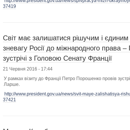
http://www.president.gov.ua/news/spivpracya-mizh-ukrayinoy
37419
Світ має залишатися рішучим і єдиним у
зневагу Росії до міжнародного права –
зустрічі з Головою Сенату Франції
21 Червня 2016 - 17:44
У рамках візиту до Франції Петро Порошенко провів зуст
Ларше.
http://www.president.gov.ua/news/svit-maye-zalishatisya-rishu
37421