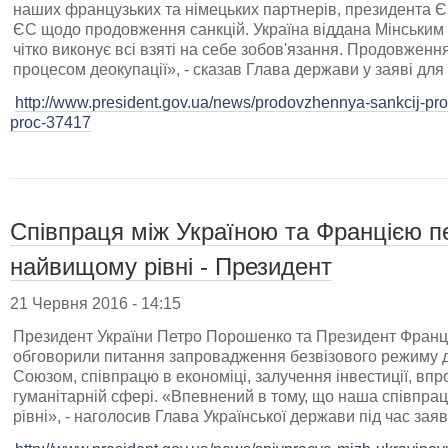
наших французьких та німецьких партнерів, президента Євр
ЄС щодо продовження санкцій. Україна віддана Мінським
чітко виконує всі взяті на себе зобов'язання. Продовженн
процесом деокупації», - сказав Глава держави у заяві для
http://www.president.gov.ua/news/prodovzhennya-sankcij-pro
proc-37417
Співпраця між Україною та Францією п
найвищому рівні - Президент
21 Червня 2016 - 14:15
Президент України Петро Порошенко та Президент Франції
обговорили питання запровадження безвізового режиму 
Союзом, співпрацю в економіці, залучення інвестиції, в
гуманітарній сфері. «Впевнений в тому, що наша співпра
рівні», - наголосив Глава Української держави під час зая