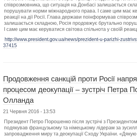
співрозмовника, що ситуація на Донбасі залишається скл
порушувати норми міжнародного права. І саме цим має кер
реакції на дії Росії. Глава держави поінформував співроз
залишається складною, Росія продовжує брутально пору
І саме цим має керуватися світова спільнота у своїй реакції 
http://www.president.gov.ua/news/prezident-u-parizhi-zustriv
37415
Продовження санкцій проти Росії напря
процесом деокупації – зустріч Петра 
Олланда
21 Червня 2016 - 13:53
Президент Петро Порошенко після зустрічі з Президенто
подякував французькому та німецькому лідерам за зусилл
запровадження миру та деокупації Сходу України. «Дякую 