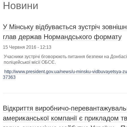
Новини
У Мінську відбувається зустріч зовніш
глав держав Нормандського формату
15 Червня 2016 - 12:13
Учасники зустрічі бговорюють питання безпеки на Донбасі
поліцейської місії ОБСЄ.
http://www.president.gov.ua/news/u-minsku-vidbuvayetsya-zus
37363
Відкриття виробничо-перевантажуваль
американської компанії є прикладом тв