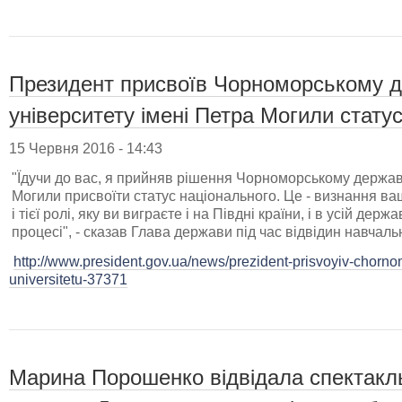
Президент присвоїв Чорноморському 
університету імені Петра Могили стату
15 Червня 2016 - 14:43
"Їдучи до вас, я прийняв рішення Чорноморському держав
Могили присвоїти статус національного. Це - визнання ва
і тієї ролі, яку ви виграєте і на Півдні країни, і в усій держа
процесі", - сказав Глава держави під час відвідин навчаль
http://www.president.gov.ua/news/prezident-prisvoyiv-cho
universitetu-37371
Марина Порошенко відвідала спектакл