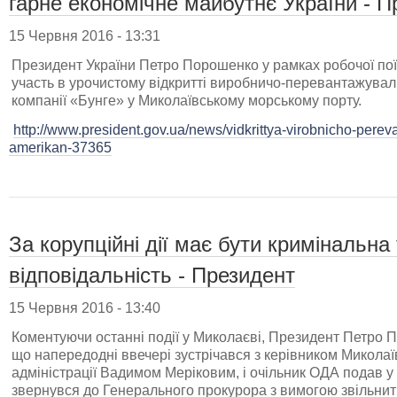
гарне економічне майбутнє України - П
15 Червня 2016 - 13:31
Президент України Петро Порошенко у рамках робочої поїз
участь в урочистому відкритті виробничо-перевантажувал
компанії «Бунге» у Миколаївському морському порту.
http://www.president.gov.ua/news/vidkrittya-virobnicho-per
amerikan-37365
За корупційні дії має бути кримінальна
відповідальність - Президент
15 Червня 2016 - 13:40
Коментуючи останні події у Миколаєві, Президент Петро
що напередодні ввечері зустрічався з керівником Миколаї
адміністрації Вадимом Меріковим, і очільник ОДА подав у
звернувся до Генерального прокурора з вимогою звільнит