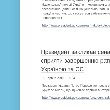
Уповноважений Президента з прав дитини Мик
Національної поліції України – керівником 
превентивної діяльності Національної поліції
поліції в частині, що стосується забезпечен
неповнолітніх.
http://www.president.gov.ua/news/mikola-kuleb
Президент закликав сена
сприяти завершенню рати
Україною та ЄС
16 Червня 2016 - 18:24
Президент України Петро Порошенко провів з
Брукерс-Кноль, що здійснює перший в історії 
http://www.president.gov.ua/news/prezident-zakl