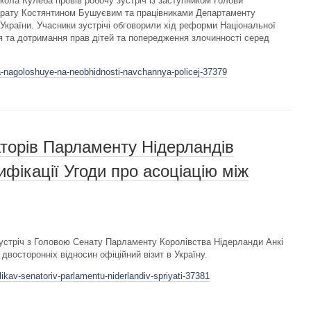
ола Кулеба провів робочу зустріч із заступником Голови
апарату Костянтином Бушуєвим та працівниками Департаменту
 України. Учасники зустрічі обговорили хід реформи Національної
ня та дотримання прав дітей та попередження злочинності серед
a-nagoloshuye-na-neobhidnosti-navchannya-policej-37379
торів Парламенту Нідерландів
фікації Угоди про асоціацію між
устріч з Головою Сенату Парламенту Королівства Нідерланди Анкі
двосторонніх відносин офіційний візит в Україну.
ikav-senatoriv-parlamentu-niderlandiv-spriyati-37381