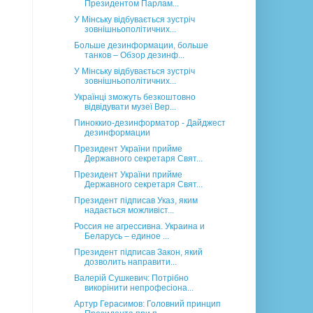
Президентом Парлам...
У Мінську відбувається зустріч
зовнішньополітичних...
Больше дезинформации, больше
танков – Обзор дезинф...
У Мінську відбувається зустріч
зовнішньополітичних...
Українці зможуть безкоштовно
відвідувати музеї Вер...
Пиноккио-дезинформатор - Дайджест
дезинформации
Президент України прийме
Державного секретаря Свят...
Президент України прийме
Державного секретаря Свят...
Президент підписав Указ, яким
надається можливіст...
Россия не агрессивна. Украина и
Беларусь – единое ...
Президент підписав Закон, який
дозволить направити...
Валерій Сушкевич: Потрібно
викорінити непрофесіона...
Артур Герасимов: Головний принцип