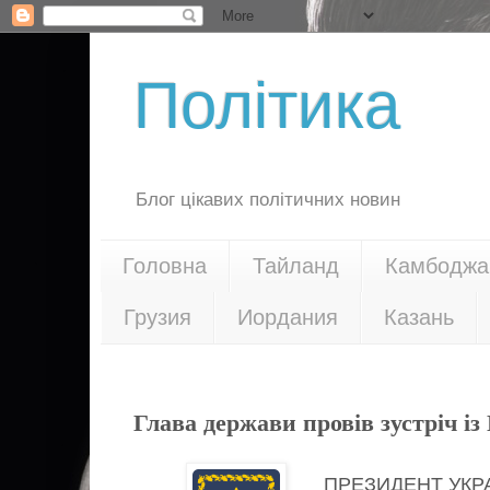
Політика
Блог цікавих політичних новин
Головна
Тайланд
Камбоджа
Грузия
Иордания
Казань
17.06.16
Глава держави провів зустріч 
ПРЕЗИДЕНТ УКР