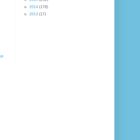
►
2014
(178)
►
2013
(17)
ія