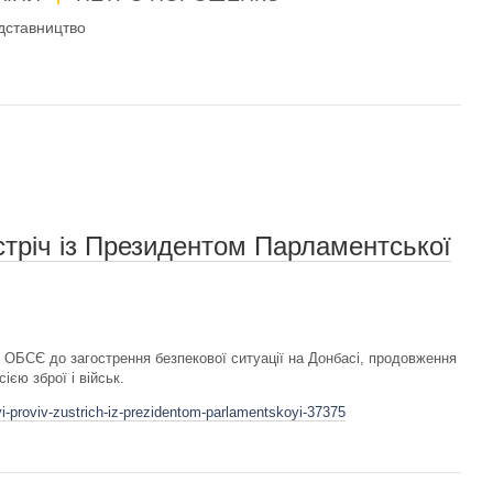
дставництво
стріч із Президентом Парламентської
 ОБСЄ до загострення безпекової ситуації на Донбасі, продовження
ією зброї і військ.
i-proviv-zustrich-iz-prezidentom-parlamentskoyi-37375