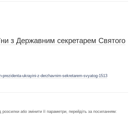
їни з Державним секретарем Святого
ich-prezidenta-ukrayini-z-derzhavnim-sekretarem-svyatog-1513
 розсилки або змінити її параметри, перейдіть за посиланням: