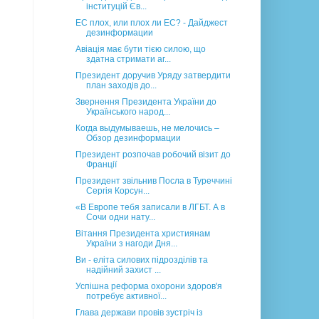
інституцій Єв...
ЕС плох, или плох ли ЕС? - Дайджест
дезинформации
Авіація має бути тією силою, що
здатна стримати аг...
Президент доручив Уряду затвердити
план заходів до...
Звернення Президента України до
Українського народ...
Когда выдумываешь, не мелочись –
Обзор дезинформации
Президент розпочав робочий візит до
Франції
Президент звільнив Посла в Туреччині
Сергія Корсун...
«В Европе тебя записали в ЛГБТ. А в
Сочи одни нату...
Вітання Президента християнам
України з нагоди Дня...
Ви - еліта силових підрозділів та
надійний захист ...
Успішна реформа охорони здоров'я
потребує активної...
Глава держави провів зустріч із