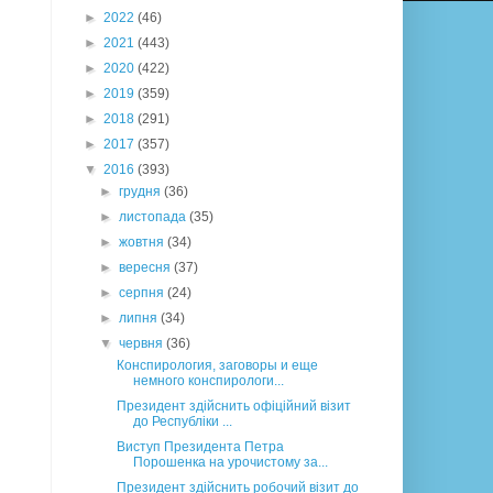
►
2022
(46)
►
2021
(443)
►
2020
(422)
►
2019
(359)
►
2018
(291)
►
2017
(357)
▼
2016
(393)
►
грудня
(36)
►
листопада
(35)
►
жовтня
(34)
►
вересня
(37)
►
серпня
(24)
►
липня
(34)
▼
червня
(36)
Конспирология, заговоры и еще
немного конспирологи...
Президент здійснить офіційний візит
до Республіки ...
Виступ Президента Петра
Порошенка на урочистому за...
Президент здійснить робочий візит до