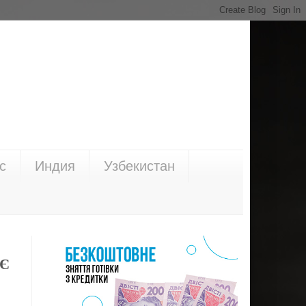
с
Индия
Узбекистан
СЄ