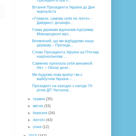
Президента при п...
Вітання Президента України до Дня
журналіста
«Главное, самому себе не лгите» -
Дайджест дезинфо...
Глава держави відзначив підтримку
Міжнародного вал...
Впевнений, що ми відбудуємо нашу
державу – Президе...
Слово Президента України на П'ятому
національному ...
Савченко признала себя виновной.
Нет. – Обзор дези...
Ми будуємо нову країну і ви є
майбутнім України – ...
Президент на заходах з нагоди 70-
річчя ДП "Антонов...
►
травня
(35)
►
квітня
(33)
►
березня
(34)
►
лютого
(43)
►
січня
(12)
►
2015
(242)