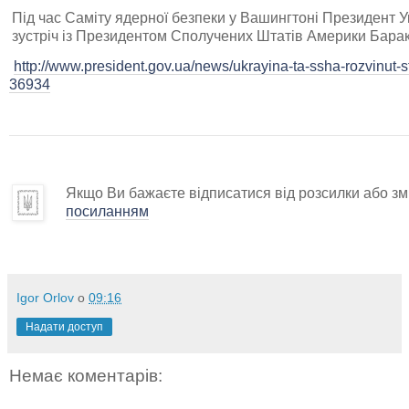
Під час Саміту ядерної безпеки у Вашингтоні Президент 
зустріч із Президентом Сполучених Штатів Америки Бар
http://www.president.gov.ua/news/ukrayina-ta-ssha-rozvinut-st
36934
Якщо Ви бажаєте відписатися від розсилки або змі
посиланням
Igor Orlov
о
09:16
Надати доступ
Немає коментарів: