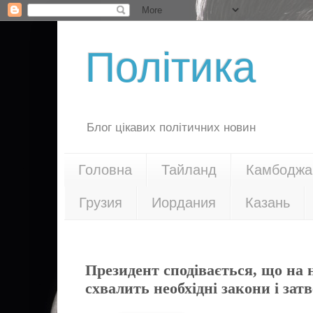
Політика
Блог цікавих політичних новин
Головна
Тайланд
Камбоджа
Грузия
Иордания
Казань
25.04.16
Президент сподівається, що на
схвалить необхідні закони і за