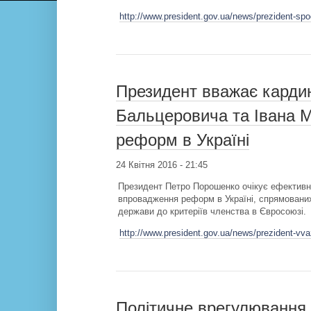
http://www.president.gov.ua/news/prezident-sp
Президент вважає карди
Бальцеровича та Івана Мі
реформ в Україні
24 Квітня 2016 - 21:45
Президент Петро Порошенко очікує ефективн
впровадження реформ в Україні, спрямованих
держави до критеріїв членства в Євросоюзі.
http://www.president.gov.ua/news/prezident-vv
Політичне врегулювання 