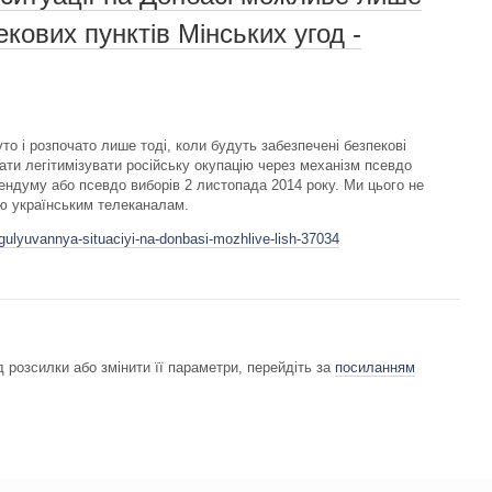
екових пунктів Мінських угод -
о і розпочато лише тоді, коли будуть забезпечені безпекові
ати легітимізувати російську окупацію через механізм псевдо
ендуму або псевдо виборів 2 листопада 2014 року. Ми цього не
'ю українським телеканалам.
egulyuvannya-situaciyi-na-donbasi-mozhlive-lish-37034
 розсилки або змінити її параметри, перейдіть за
посиланням