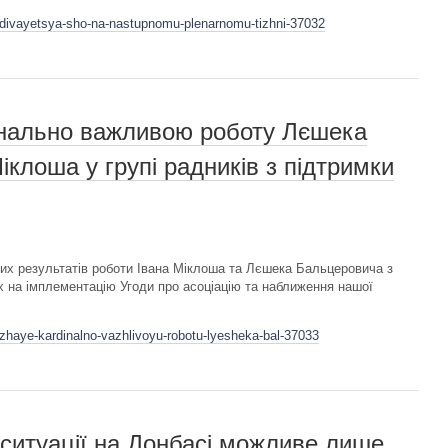
odivayetsya-sho-na-nastupnomu-plenarnomu-tizhni-37032
нально важливою роботу Лєшека
клоша у групі радників з підтримки
их результатів роботи Івана Міклоша та Лєшека Бальцеровича з
 на імплементацію Угоди про асоціацію та наближення нашої
azhaye-kardinalno-vazhlivoyu-robotu-lyesheka-bal-37033
ситуації на Донбасі можливе лише