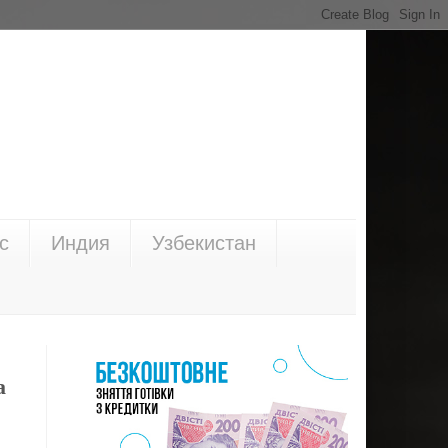
с
Индия
Узбекистан
а