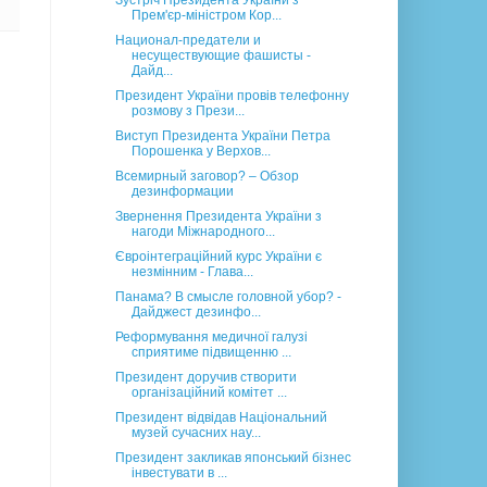
Зустріч Президента України з
Прем'єр-міністром Кор...
Национал-предатели и
несуществующие фашисты -
Дайд...
Президент України провів телефонну
розмову з Прези...
Виступ Президента України Петра
Порошенка у Верхов...
Всемирный заговор? – Обзор
дезинформации
Звернення Президента України з
нагоди Міжнародного...
Євроінтеграційний курс України є
незмінним - Глава...
Панама? В смысле головной убор? -
Дайджест дезинфо...
Реформування медичної галузі
сприятиме підвищенню ...
Президент доручив створити
організаційний комітет ...
Президент відвідав Національний
музей сучасних нау...
Президент закликав японський бізнес
інвестувати в ...