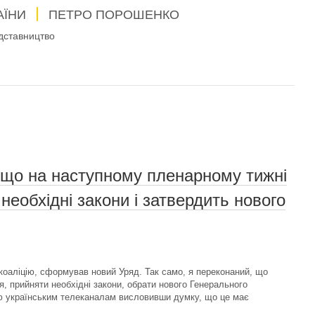
АЇНИ
ПЕТРО ПОРОШЕНКО
дставництво
 що на наступному пленарному тижні
еобхідні закони і затвердить нового
оаліцію, сформував новий Уряд. Так само, я переконаний, що
я, прийняти необхідні закони, обрати нового Генерального
в'ю українським телеканалам висловивши думку, що це має