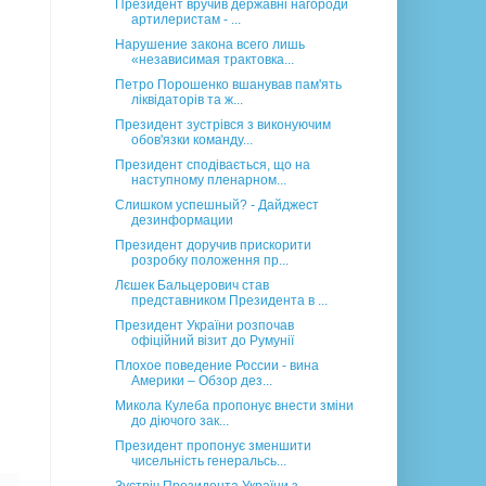
Президент вручив державні нагороди
артилеристам - ...
Нарушение закона всего лишь
«независимая трактовка...
Петро Порошенко вшанував пам'ять
ліквідаторів та ж...
Президент зустрівся з виконуючим
обов'язки команду...
Президент сподівається, що на
наступному пленарном...
Слишком успешный? - Дайджест
дезинформации
Президент доручив прискорити
розробку положення пр...
Лєшек Бальцерович став
представником Президента в ...
Президент України розпочав
офіційний візит до Румунії
Плохое поведение России - вина
Америки – Обзор дез...
Микола Кулеба пропонує внести зміни
до діючого зак...
Президент пропонує зменшити
чисельність генеральсь...