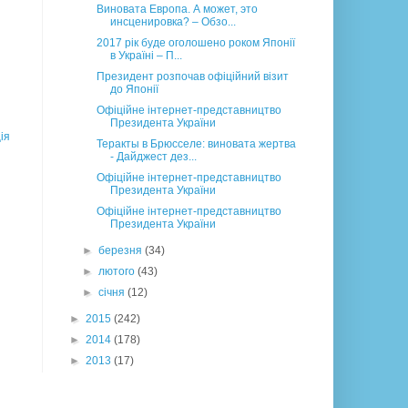
Виновата Европа. А может, это
инсценировка? – Обзо...
2017 рік буде оголошено роком Японії
в Україні – П...
Президент розпочав офіційний візит
до Японії
Офіційне інтернет-представництво
Президента України
ія
Теракты в Брюсселе: виновата жертва
- Дайджест дез...
Офіційне інтернет-представництво
Президента України
Офіційне інтернет-представництво
Президента України
►
березня
(34)
►
лютого
(43)
►
січня
(12)
►
2015
(242)
►
2014
(178)
►
2013
(17)