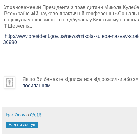
Уповноважений Президента з прав дитини Микола Кулеба 
Всеукраїнській науково-практичній конференції «Соціальн
соціокультурних змін», що відбулась у Київському націона
Т.Шевченка.
http://www.president.gov.ua/news/mikola-kuleba-nazvav-strat
36990
Якщо Ви бажаєте відписатися від розсилки або змі
посиланням
Igor Orlov
о
09:16
Надати доступ