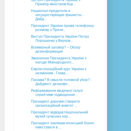
Зустріч Президента України з
Прем'єр-міністром Кор...
Национал-предатели и
несуществующие фашисты -
Дайд...
Президент України провів телефонну
розмову з Прези...
Виступ Президента України Петра
Порошенка у Верхов...
Всемирный заговор? – Обзор
дезинформации
Звернення Президента України з
нагоди Міжнародного...
Євроінтеграційний курс України є
незмінним - Глава...
Панама? В смысле головной убор? -
Дайджест дезинфо...
Реформування медичної галузі
сприятиме підвищенню ...
Президент доручив створити
організаційний комітет ...
Президент відвідав Національний
музей сучасних нау...
Президент закликав японський бізнес
інвестувати в ...