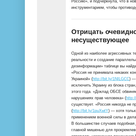
Россию», и подчеркнула, что в но
инструментарием, чтобы противод
Отрицать очевидн
несуществующее
Одной из наиболее агрессивных т
реальности и создание параллел
дезинформации» таблице вы найде
«Россия не принимала никаких ко
Украиной» (
http://bit.ly/1NILGCC
) —
исключить Украину из блока стран
этого года. «Доклад ОБСЕ обвиня
нарушениях прав человека» (
http:
существует. «Россия никогда не 
(
http://bit.ly/1puXwtY
) — хотя толь
применением военной силы в дела
В большинстве случаев подобная 
главной мишенью для прокремлевс