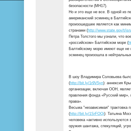
безопасности (MH17).
Но и это еще не все. В одной из п
американский эсминец в Балтийск
произошедшее является как мини
странами (
http://www.state.gov/t/is
Петра Толстого мы узнали, что в
«российском» Балтийском море (
h
Балтийскому морю имеют еще не м
эсминец произошла в нейтральных
В шоу Владимира Соловьева было
(
http://bit.ly/1r9V5yn
): аннексия Кр
организации, включая ООН, являе
правления фонда «Русский мир», 
права».
Весьма "независимая" трактовка пр
(
http://bit.ly/1SrFOQi
): Татьяна Мос
человека «активно используются 
оружия шантажа, спекуляций, угро