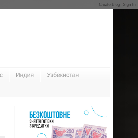
с
Индия
Узбекистан