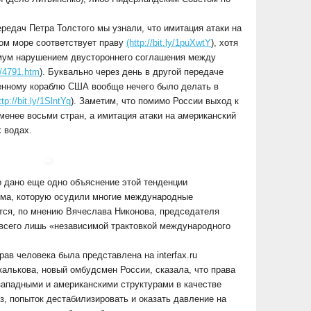
ередач Петра Толстого мы узнали, что имитация атаки на
ом море соответствует праву
(http://bit.ly/1puXwtY
), хотя
мум нарушением двустороннего соглашения между
n/4791.htm
). Буквально через день в другой передаче
оенному кораблю США вообще нечего было делать в
ttp://bit.ly/1SlntYq
). Заметим, что помимо России выход к
енее восьми стран, а имитация атаки на американский
 водах.
 дано еще одно объяснение этой тенденции
ыма, которую осудили многие международные
тся, по мнению Вячеслава Никонова, председателя
всего лишь «независимой трактовкой международного
ав человека была представлена на interfax.ru
калькова, новый омбудсмен России, сказала, что права
западными и американскими структурами в качестве
з, попыток дестабилизировать и оказать давление на