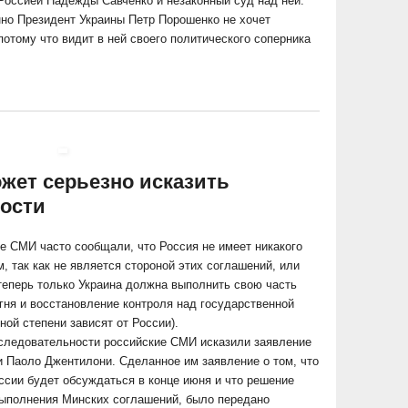
Россией Надежды Савченко и незаконный суд над ней.
нно Президент Украины Петр Порошенко не хочет
потому что видит в ней своего политического соперника
жет серьезно исказить
ости
 СМИ часто сообщали, что Россия не имеет никакого
 так как не является стороной этих соглашений, или
теперь только Украина должна выполнить свою часть
гня и восстановление контроля над государственной
ной степени зависят от России).
оследовательности российские СМИ исказили заявление
 Паоло Джентилони. Сделанное им заявление о том, что
ссии будет обсуждаться в конце июня и что решение
 выполнения Минских соглашений, было передано