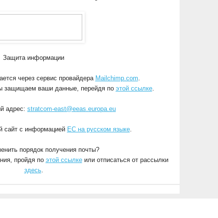
Защита информации
ается через сервис провайдера
Mailchimp.com
.
мы защищаем ваши данные, перейдя по
этой ссылке
.
й адрес:
stratcom-east@eeas.europa.eu
й сайт с информацией
ЕС на русском языке
.
менить порядок получения почты?
ния, пройдя по
этой ссылке
или отписаться от рассылки
здесь
.