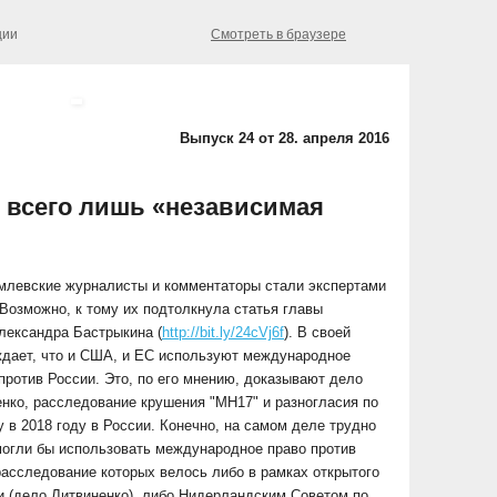
ции
Смотреть в браузере
Выпуск 24 от 28. апреля 2016
- всего лишь «независимая
млевские журналисты и комментаторы стали экспертами
Возможно, к тому их подтолкнула статья главы
лександра Бастрыкина (
http://bit.ly/24cVj6f
). В своей
ждает, что и США, и ЕС используют международное
 против России. Это, по его мнению, доказывают дело
ко, расследование крушения "MH17" и разногласия по
в 2018 году в России. Конечно, на самом деле трудно
могли бы использовать международное право против
 расследование которых велось либо в рамках открытого
и (дело Литвиненко), либо Нидерландским Советом по