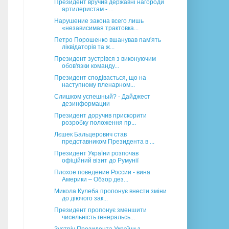
Президент вручив державні нагороди
артилеристам - ...
Нарушение закона всего лишь
«независимая трактовка...
Петро Порошенко вшанував пам'ять
ліквідаторів та ж...
Президент зустрівся з виконуючим
обов'язки команду...
Президент сподівається, що на
наступному пленарном...
Слишком успешный? - Дайджест
дезинформации
Президент доручив прискорити
розробку положення пр...
Лєшек Бальцерович став
представником Президента в ...
Президент України розпочав
офіційний візит до Румунії
Плохое поведение России - вина
Америки – Обзор дез...
Микола Кулеба пропонує внести зміни
до діючого зак...
Президент пропонує зменшити
чисельність генеральсь...