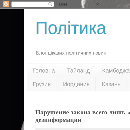
Політика
Блог цікавих політичних новин
Головна
Тайланд
Камбоджа
Грузия
Иордания
Казань
28.04.16
Нарушение закона всего лишь «
дезинформации