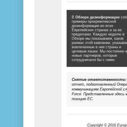
В
Обзоре дезинформации
соб
примеры прокремлевской
дезинформации во всех
Европейских странах и за ее
пределами. Каждую неделю в
Обзоре мы показываем, каков
размах этой кампании, указыва
вовлеченные в нее страны и
целевые языки. Мы постоянно
новых партнеров, которые
сотрудничали бы с нами.
Снятие ответственности:
отчет, подготовленный Опера
коммуникациям Европейской сл
Force. Представленные здесь
позицию ЕС.
Copyright © 2016 Europe