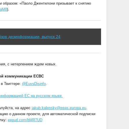
образом: «Паоло Джентилони призывает к снятию
scgM8
).
бзор дезинформации, выпуск 24
ия, с нетерпением ждем новых.
кой коммуникации ЕСВС
 в Твиттере:
@EuvsDisinfo
.
информацией ЕС на русском языке.
алуйста, на адрес
jakub.kalensky@eeas.europa.eu
.
цию о данном проекте, для автоматической подписки
ылку:
eepurl.com/bMR7UD