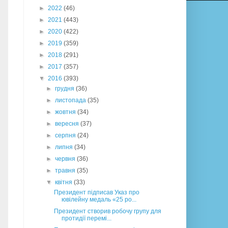
►
2022
(46)
►
2021
(443)
►
2020
(422)
►
2019
(359)
►
2018
(291)
►
2017
(357)
▼
2016
(393)
►
грудня
(36)
►
листопада
(35)
►
жовтня
(34)
►
вересня
(37)
►
серпня
(24)
►
липня
(34)
►
червня
(36)
►
травня
(35)
▼
квітня
(33)
Президент підписав Указ про
ювілейну медаль «25 ро...
Президент створив робочу групу для
протидії перемі...