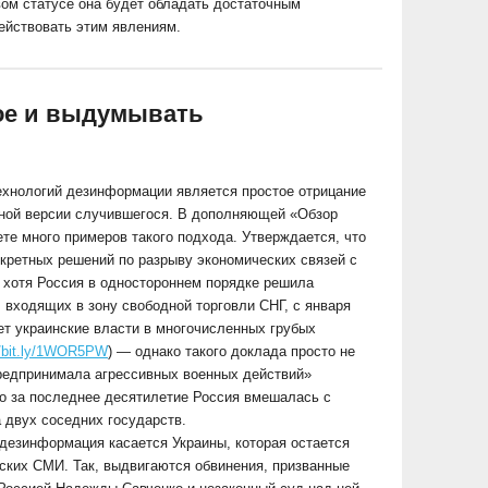
вом статусе она будет обладать достаточным
ействовать этим явлениям.
ое и выдумывать
ехнологий дезинформации является простое отрицание
ьной версии случившегося. В дополняющей «Обзор
те много примеров такого подхода. Утверждается, что
нкретных решений по разрыву экономических связей с
 хотя Россия в одностороннем порядке решила
, входящих в зону свободной торговли СНГ, с января
ет украинские власти в многочисленных грубых
//bit.ly/1WOR5PW
) — однако такого доклада просто не
предпринимала агрессивных военных действий»
ко за последнее десятилетие Россия вмешалась с
 двух соседних государств.
дезинформация касается Украины, которая остается
ких СМИ. Так, выдвигаются обвинения, призванные