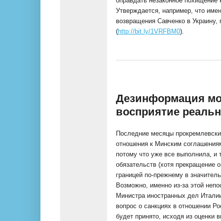
оправдать незаконное похищение 
Утверждается, например, что име
возвращения Савченко в Украину, 
(
http://bit.ly/1VRFBM0
).
Дезинформация мо
восприятие реальн
Последние месяцы прокремлевские
отношения к Минским соглашениям,
потому что уже все выполнила, и 
обязательств (хотя прекращение о
границей по-прежнему в значитель
Возможно, именно из-за этой неп
Министра иностранных дел Италии
вопрос о санкциях в отношении Ро
будет принято, исходя из оценки