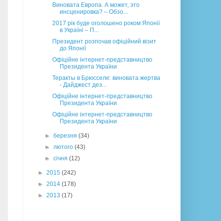
Виновата Европа. А может, это
инсценировка? – Обзо...
2017 рік буде оголошено роком Японії
в Україні – П...
Президент розпочав офіційний візит
до Японії
Офіційне інтернет-представництво
Президента України
Теракты в Брюсселе: виновата жертва
- Дайджест дез...
Офіційне інтернет-представництво
Президента України
Офіційне інтернет-представництво
Президента України
►
березня
(34)
►
лютого
(43)
►
січня
(12)
►
2015
(242)
►
2014
(178)
►
2013
(17)