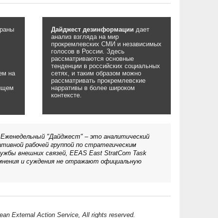
раны
Дайджест дезинформации
дает
анализ взгляда на мир
прокремлевских СМИ и независимых
голосов в России. Здесь
рассматриваются основные
тенденции в российских социальных
ем на
сетях, и таким образом можно
рассматривать прокремлевские
 ищем
нарративы в более широком
контексте.
Еженедельный "Дайджест" – это аналитический
тивной рабочей группой по стратегическим
ужбы внешних связей, EEAS East StratCom Task
 мнения и суждения не отражают официальную
an External Action Service, All rights reserved.