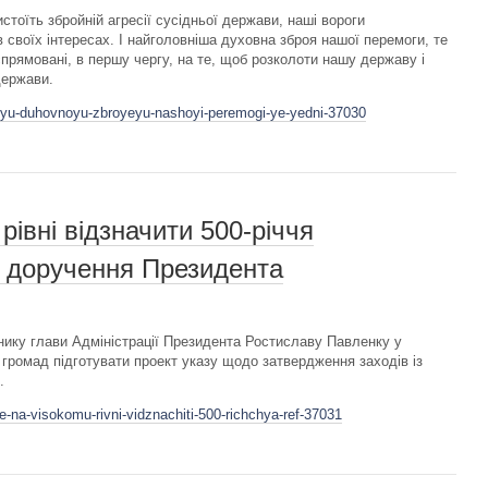
истоїть збройній агресії сусідньої держави, наші вороги
 своїх інтересах. І найголовніша духовна зброя нашої перемоги, те
спрямовані, в першу чергу, на те, щоб розколоти нашу державу і
держави.
hoyu-duhovnoyu-zbroyeyu-nashoyi-peremogi-ye-yedni-37030
рівні відзначити 500-річчя
– доручення Президента
ику глави Адміністрації Президента Ростиславу Павленку у
 громад підготувати проект указу щодо затвердження заходів із
.
-na-visokomu-rivni-vidznachiti-500-richchya-ref-37031