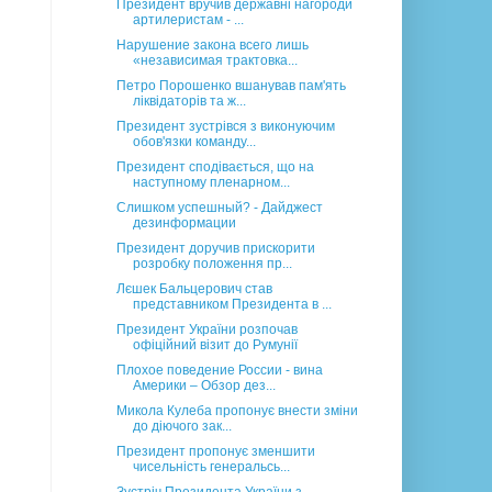
Президент вручив державні нагороди
артилеристам - ...
Нарушение закона всего лишь
«независимая трактовка...
Петро Порошенко вшанував пам'ять
ліквідаторів та ж...
Президент зустрівся з виконуючим
обов'язки команду...
Президент сподівається, що на
наступному пленарном...
Слишком успешный? - Дайджест
дезинформации
Президент доручив прискорити
розробку положення пр...
Лєшек Бальцерович став
представником Президента в ...
Президент України розпочав
офіційний візит до Румунії
Плохое поведение России - вина
Америки – Обзор дез...
Микола Кулеба пропонує внести зміни
до діючого зак...
Президент пропонує зменшити
чисельність генеральсь...