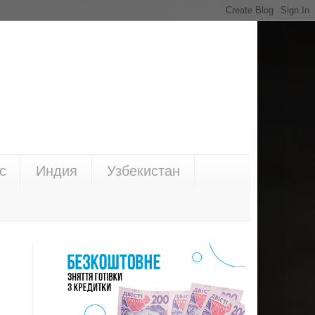
с
Индия
Узбекистан