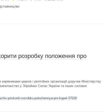
дставництво
корити розробку положення про
 керівниками церков і релігійних організацій доручив Міністерству
капеланство у Збройних Силах України та інших силових
uchiv-priskoriti-rozrobku-polozhennya-pro-kapel-37028