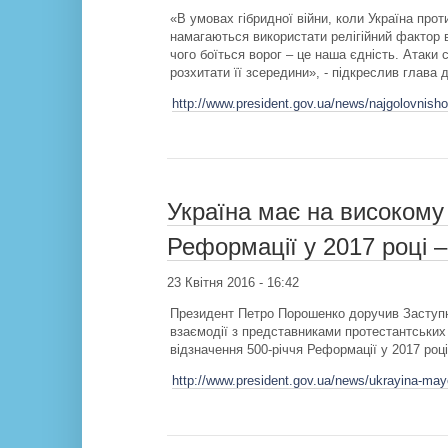
«В умовах гібридної війни, коли Україна прот
намагаються використати релігійний фактор в
чого боїться ворог – це наша єдність. Атаки 
розхитати її зсередини», - підкреслив глава 
http://www.president.gov.ua/news/najgolovnis
Україна має на високому 
Реформації у 2017 році 
23 Квітня 2016 - 16:42
Президент Петро Порошенко доручив Заступн
взаємодії з представниками протестантських
відзначення 500-річчя Реформації у 2017 році
http://www.president.gov.ua/news/ukrayina-maye