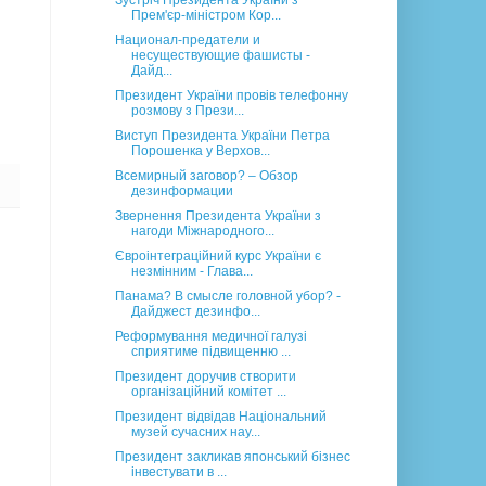
Зустріч Президента України з
Прем'єр-міністром Кор...
Национал-предатели и
несуществующие фашисты -
Дайд...
Президент України провів телефонну
розмову з Прези...
Виступ Президента України Петра
Порошенка у Верхов...
Всемирный заговор? – Обзор
дезинформации
Звернення Президента України з
нагоди Міжнародного...
Євроінтеграційний курс України є
незмінним - Глава...
Панама? В смысле головной убор? -
Дайджест дезинфо...
Реформування медичної галузі
сприятиме підвищенню ...
Президент доручив створити
організаційний комітет ...
Президент відвідав Національний
музей сучасних нау...
Президент закликав японський бізнес
інвестувати в ...