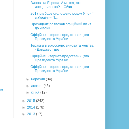
Виновата Европа. А может, это
инсценировка? – Обзо...
2017 рік буде оголошено роком Японії
в Україні – П...
Президент розпочав офіційний візит
до Японії
Офіційне інтернет-представництво
Президента України
Теракты в Брюсселе: виновата жертва
- Дайджест дез...
Офіційне інтернет-представництво
Президента України
Офіційне інтернет-представництво
Президента України
►
березня
(34)
►
лютого
(43)
ія
►
січня
(12)
►
2015
(242)
►
2014
(178)
►
2013
(17)