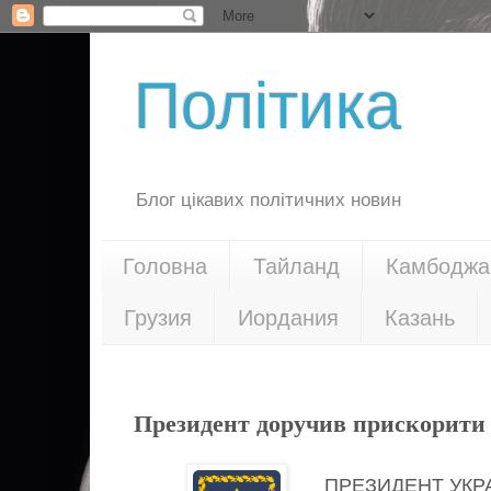
Політика
Блог цікавих політичних новин
Головна
Тайланд
Камбоджа
Грузия
Иордания
Казань
24.04.16
Президент доручив прискорити 
ПРЕЗИДЕНТ УКР