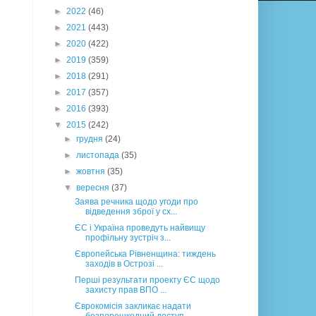
►
2022
(46)
►
2021
(443)
►
2020
(422)
►
2019
(359)
►
2018
(291)
►
2017
(357)
►
2016
(393)
▼
2015
(242)
►
грудня
(24)
►
листопада
(35)
►
жовтня
(35)
▼
вересня
(37)
Заява речника щодо угоди про
відведення зброї у сх...
ЄС і Україна проведуть найвищу
профільну зустріч з...
Європейська Рівненщина: тиждень
заходів в Острозі ...
Перші результати проекту ЄС щодо
захисту прав ВПО ...
Єврокомісія закликає надати