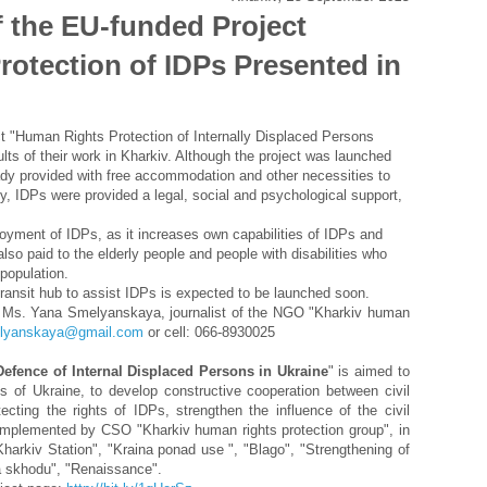
f the EU-funded Project
otection of IDPs Presented in
 "Human Rights Protection of Internally Displaced Persons
ults of their work in Kharkiv. Although the project was launched
dy provided with free accommodation and other necessities to
lly, IDPs were provided a legal, social and psychological support,
oyment of IDPs, as it increases own capabilities of IDPs and
 also paid to the elderly people and people with disabilities who
population.
-transit hub to assist IDPs is expected to be launched soon.
:
Ms. Yana Smelyanskaya, journalist of the NGO "Kharkiv human
lyanskaya@gmail.com
or cell: 066-8930025
efence of Internal Displaced Persons in Ukraine
" is aimed to
ns of Ukraine, to develop constructive cooperation between civil
tecting the rights of IDPs, strengthen the influence of the civil
is implemented by CSO "Kharkiv human rights protection group", in
Kharkiv Station", "Kraina ponad use ", "Blago", "Strengthening of
ia skhodu", "Renaissance".