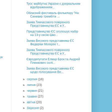
Туск: майбутнє України є дзеркальним
відображенням...
Обласний фестиваль фольклору "На
Синевир трембіти ...
Заява Тимчасового повіреного
Представництва ЄС в У...
Представництво ЄС оголошує набір
на 13-у сесію Шко...
Заява Високого представника ЄС
Федеріки Могеріні т...
Заява Тимчасового повіреного
Представництва ЄС в У...
ія
Євродепутати Елмар Брок та Андрей
Пленкович: солі...
Заява Високого представника ЄС
щодо голосування Ве...
►
серпня
(16)
►
липня
(23)
►
червня
(21)
►
травня
(27)
►
квітня
(20)
►
березня
(2)