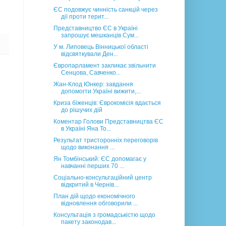
ЄС подовжує чинність санкцій через
дії проти терит...
Представництво ЄС в Україні
запрошує мешканців Сум...
У м. Липовець Вінницької області
відсвяткували Ден...
Європарламент закликає звільнити
Сенцова, Савченко...
Жан-Клод Юнкер: завдання
допомогти Україні вижити,...
Криза біженців: Єврокомісія вдається
до рішучих дій
Коментар Голови Представництва ЄС
в Україні Яна То...
Результат тристоронніх переговорів
щодо виконання ...
Ян Томбінський: ЄС допомагає у
навчанні перших 70 ...
Соціально-консультаційний центр
відкритий в Чернів...
План дій щодо економічного
відновлення обговорили ...
Консультація з громадськістю щодо
пакету законодав...