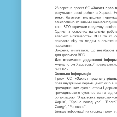
28 вересня проект ЄС
«Захист прав в
результати своєї роботи в Харкові.
року
, багатьом внутрішньо перемі
забезпечено їх іншими найнеобхідні
того, ВПО отримали юридичну, соціаль
Одним із основних напрямків робот
власних можливостей ВПО та їх со
похилого віку та людям з обмежен
населення.
Зокрема, очікується, що незабаром в
для допомоги ВПО.
Для отримання додаткової інформац
журналістом Харківської правозахисно
8930025
Загальна інформація
Проект ЄС
«Захист прав внутрішнь
прав внутрішньо переміщених осіб в ше
громадянським суспільством і держа
громадянського суспільства на відпо
організацією
"
Харківська правозахис
Харків", "Країна понад усе", "Благо
Сходу", "Ренесанс".
Більше інформації на сторінці проекту