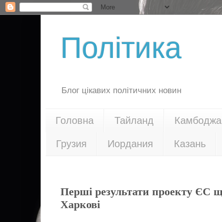
Політика
Блог цікавих політичних новин
Головна
Тайланд
Камбоджа
Грузия
Иордания
Казань
28.09.15
Перші результати проекту ЄС щ
Харкові