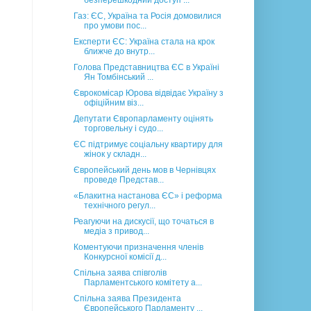
безперешкодний доступ ...
Газ: ЄС, Україна та Росія домовилися
про умови пос...
Експерти ЄС: Україна стала на крок
ближче до внутр...
Голова Представництва ЄС в Україні
Ян Томбінський ...
Єврокомісар Юрова відвідає Україну з
офіційним віз...
Депутати Європарламенту оцінять
торговельну і судо...
ЄС підтримує соціальну квартиру для
жінок у складн...
Європейський день мов в Чернівцях
проведе Представ...
«Блакитна настанова ЄС» і реформа
технічного регул...
Реагуючи на дискусії, що точаться в
медіа з привод...
Коментуючи призначення членів
Конкурсної комісії д...
Спільна заява співголів
Парламентського комітету а...
Спільна заява Президента
Європейського Парламенту ...