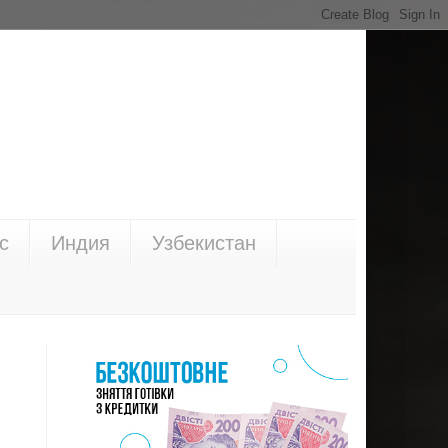
с
Индия
Узбекистан