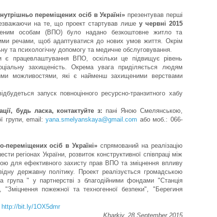
нутрішньо переміщених осіб в Україні»
презентував перші
 Незважаючи на те, що проект стартував лише
у червні 2015
щеним особам (ВПО) було надано безкоштовне житло та
шими речами, щоб адаптуватися до нових умов життя. Окрім
ну та психологічну допомогу та медичне обслуговування.
и є працевлаштування ВПО, оскільки це підвищує рівень
ціальну захищеність. Окрема увага приділяється людям
ими можливостями, які є найменш захищеними верствами
ідбудеться запуск повноцінного ресурсно-транзитного хабу
ії, будь ласка, контактуйте з:
пані Яною Смелянською,
ї групи, email:
yana.smelyanskaya@gmail.com
або моб.: 066-
о-переміщених осіб в Україні»
спрямований на реалізацію
сти регіонах України, розвиток конструктивної співпраці між
вою для ефективного захисту прав ВПО та зміцнення впливу
відну державну політику. Проект реалізується громадською
на група " у партнерстві з благодійними фондами "Станція
", "Зміцнення пожежної та техногенної безпеки", "Берегиня
:
http://bit.ly/1OX5dmr
Kharkiv, 28 September 2015