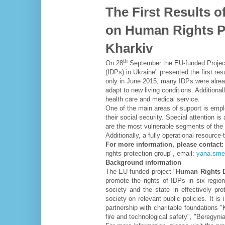
The First Results o
on
Human Rights Pr
Kharkiv
th
On 28
September the EU-funded Project
(IDPs) in Ukraine" presented the first res
only in June 2015, many IDPs were alrea
adapt to new living conditions. Additiona
health care and medical service.
One of the main areas of support is empl
their social security. Special attention is
are the most vulnerable segments of the 
Additionally, a fully operational resource
For more information, please contact
rights protection group", email:
yana.sme
Background information
The EU-funded project "
Human Rights D
promote the rights of IDPs in six regio
society and the state in effectively pro
society on relevant public policies. It 
partnership with charitable foundations "
fire and technological safety", "Beregyn