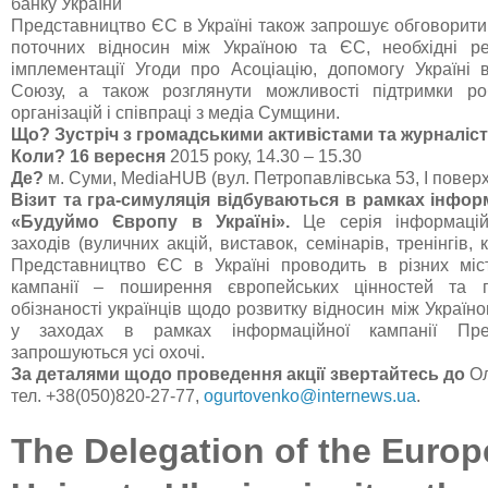
банку України
Представництво ЄС в Україні також запрошує обговорити
поточних відносин між Україною та ЄС, необхідні 
імплементації Угоди про Асоціацію, допомогу Україні 
Союзу, а також розглянути можливості підтримки ро
організацій і співпраці з медіа Сумщини.
Що?
Зустріч з громадськими активістами та журналі
Коли?
16 вересня
2015 року, 14.30 – 15.30
Де?
м. Суми, MediaHUB (вул. Петропавлівська 53, І поверх
Візит та гра-симуляція відбуваються в рамках інфор
«Будуймо Європу в Україні».
Це серія інформацій
заходів (вуличних акцій, виставок, семінарів, тренінгів, к
Представництво ЄС в Україні проводить в різних міс
кампанії – поширення європейських цінностей та 
обізнаності українців щодо розвитку відносин між Україно
у заходах в рамках інформаційної кампанії Пр
запрошуються усі охочі.
За деталями щодо проведення акції звертайтесь до
Ол
тел. +38(050)820-27-77,
ogurtovenko@internews.ua
.
The Delegation of the Euro