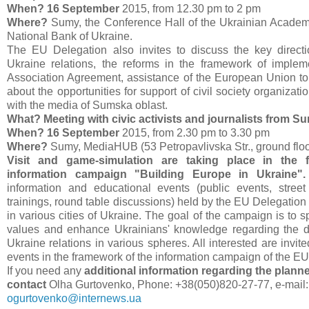
When? 16 September
2015, from 12.30 pm to 2 pm
Where?
Sumy, the Conference Hall of the Ukrainian Academ
National Bank of Ukraine.
The EU Delegation also invites to discuss the key directi
Ukraine relations, the reforms in the framework of implem
Association Agreement, assistance of the European Union to
about the opportunities for support of civil society organizat
with the media of Sumska oblast.
What? Meeting with civic activists and journalists from S
When? 16 September
2015, from 2.30 pm to 3.30 pm
Where?
Sumy, MediaHUB (53 Petropavlivska Str., ground floo
Visit and game-simulation are taking place in the 
information campaign "Building Europe in Ukraine".
information and educational events (public events, street
trainings, round table discussions) held by the EU Delegation
in various cities of Ukraine. The goal of the campaign is to
values and enhance Ukrainians' knowledge regarding the 
Ukraine relations in various spheres. All interested are invite
events in the framework of the information campaign of the EU
If you need any
additional information regarding the plann
contact
Olha Gurtovenko, Phone: +38(050)820-27-77, e-mail:
ogurtovenko@internews.ua