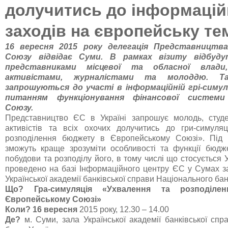
долучитись до інформацій
заходів на європейську те
16 вересня 2015 року делегація Представництв
Союзу відвідає Суми. В рамках візиту відбуду
представниками місцевої та обласної влади
активістами, журналістами та молоддю. Та
запрошуються до участі в інформаційній грі-симуля
питанням функціонування фінансової системи
Союзу.
Представництво ЄС в Україні запрошує молодь, студе
активістів та всіх охочих долучитись до гри-симуля
розподілення бюджету в Європейському Союзі». Під 
зможуть краще зрозуміти особливості та функції бюд
побудови та розподілу його, в тому числі що стосується У
проведено на базі Інформаційного центру ЄС у Сумах за
Української академії банківської справи Національного бан
Що?
Гра-симуляція «Ухвалення та розподіл
Європейському Союзі»
Коли?
16 вересня
2015 року, 12.30 – 14.00
Де?
м. Суми, зала Української академії банківської спр