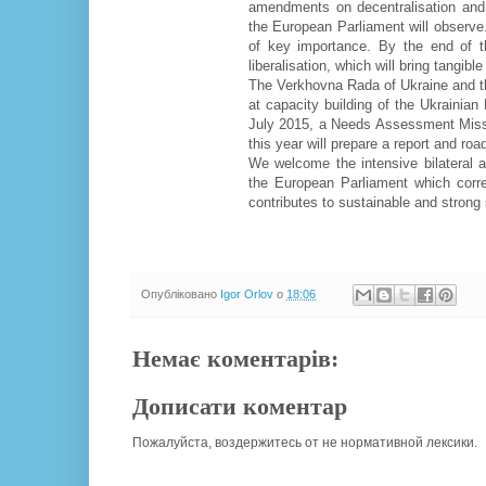
amendments on decentralisation and j
the European Parliament will observe
of key importance. By the end of t
liberalisation, which will bring tangibl
The Verkhovna Rada of Ukraine and th
at capacity building of the Ukrainia
July 2015, a Needs Assessment Missio
this year will prepare a report and r
We welcome the intensive bilateral
the European Parliament which corre
contributes to sustainable and strong
Опубліковано
Igor Orlov
о
18:06
Немає коментарів:
Дописати коментар
Пожалуйста, воздержитесь от не нормативной лексики.