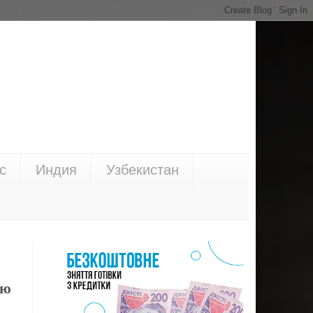
с
Индия
Узбекистан
ію