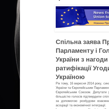
Спільна заява П
Парламенту і Го
України з нагоди
ратифікації Угод
Україною
Рік тому, 16 вересня 2014 року, с
України та Європейським Парламент
Європейським Союзом. Депутати у
більшістю голосів підтвердили спі
за допомогою розбудови взаємни
асоціації та економічної інтеграції.