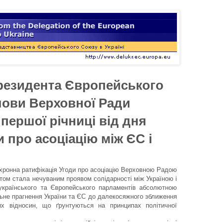
резидента Європейського
лови Верховної Ради
 першої річниці від дня
и про асоціацію між ЄС і
инхронна ратифікація Угоди про асоціацію Верховною Радою
ом стала нечуваним проявом солідарності між Україною і
країнського та Європейського парламентів абсолютною
льне прагнення України та ЄС до далекосяжного зближення
х відносин, що ґрунтуються на принципах політичної