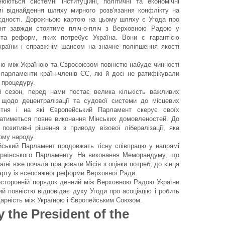
нюються системні інституційні, політичні та економічні
 віднайдення шляху мирного розв'язання конфлікту на
 єдності. Дорожньою картою на цьому шляху є Угода про
ент завжди стоятиме пліч-о-пліч з Верховною Радою у
и та реформ, яких потребує Україна. Вони є гарантією
України і справжнім шансом на значне поліпшення якості
ію між Україною та Євросоюзом повністю набуде чинності
парламенти країн-членів ЄС, які й досі не ратифікували
 процедуру.
 сезон, перед нами постає велика кількість важливих
н щодо децентралізації та судової системи до місцевих
втня і на які Європейський Парламент скерує своїх
шатиметься повне виконання Мінських домовленостей. До
позитивні рішення з приводу візової лібералізації, яка
ому народу.
йський Парламент продовжать тісну співпрацю у напрямі
українського Парламенту. На виконання Меморандуму, що
аїні вже почала працювати Місія з оцінки потреб; до кінця
карту із всеосяжної реформи Верховної Ради.
осторонній порядок денний між Верховною Радою України
 повністю відповідає духу Угоди про асоціацію і робить
дарність між Україною і Європейським Союзом.
y the President of the