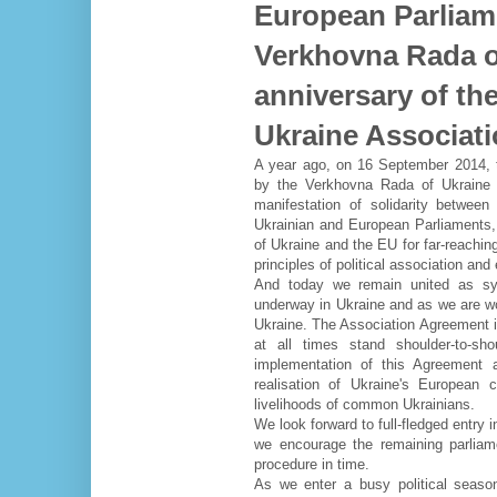
European Parliam
Verkhovna Rada of
anniversary of the
Ukraine Associat
A year ago, on 16 September 2014, t
by the Verkhovna Rada of Ukraine
manifestation of solidarity betwe
Ukrainian and European Parliaments,
of Ukraine and the EU for far-reachin
principles of political association and
And today we remain united as syst
underway in Ukraine and as we are wor
Ukraine. The Association Agreement i
at all times stand shoulder-to-s
implementation of this Agreement 
realisation of Ukraine's European 
livelihoods of common Ukrainians.
We look forward to full-fledged entry
we encourage the remaining parliam
procedure in time.
As we enter a busy political season