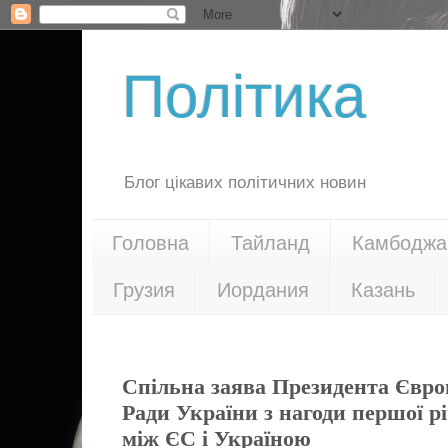
Політика
Блог цікавих політичних новин
Головна
Тайланд
Камбоджа
Грузия
Иордания
Казань
16.09.15
Спільна заява Президента Євро
Ради України з нагоди першої рі
між ЄС і Україною