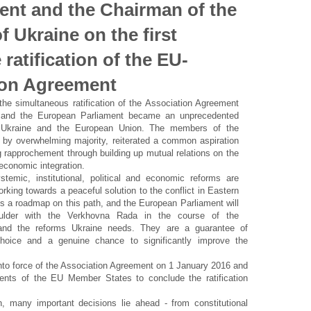
ent and the Chairman of the
 Ukraine on the first
 ratification of the EU-
ion Agreement
he simultaneous ratification of the Association Agreement
 and the European Parliament became an unprecedented
en Ukraine and the European Union. The members of the
 by overwhelming majority, reiterated a common aspiration
g rapprochement through building up mutual relations on the
 economic integration.
emic, institutional, political and economic reforms are
king towards a peaceful solution to the conflict in Eastern
s a roadmap on this path, and the European Parliament will
houlder with the Verkhovna Rada in the course of the
and the reforms Ukraine needs. They are a guarantee of
choice and a genuine chance to significantly improve the
 into force of the Association Agreement on 1 January 2016 and
ents of the EU Member States to conclude the ratification
, many important decisions lie ahead - from constitutional