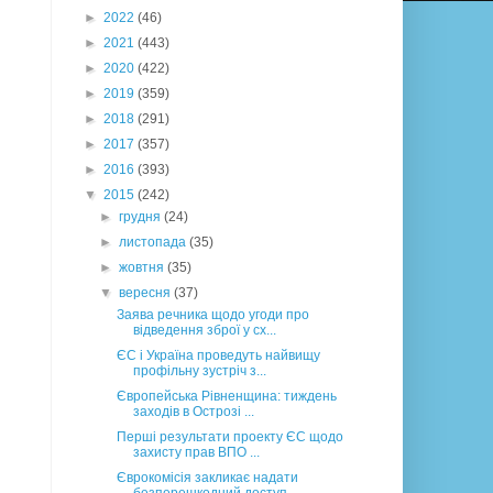
►
2022
(46)
►
2021
(443)
►
2020
(422)
►
2019
(359)
►
2018
(291)
►
2017
(357)
►
2016
(393)
▼
2015
(242)
►
грудня
(24)
►
листопада
(35)
►
жовтня
(35)
▼
вересня
(37)
Заява речника щодо угоди про
відведення зброї у сх...
ЄС і Україна проведуть найвищу
профільну зустріч з...
Європейська Рівненщина: тиждень
заходів в Острозі ...
Перші результати проекту ЄС щодо
захисту прав ВПО ...
Єврокомісія закликає надати