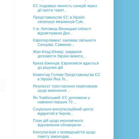
ЄС подовжує чинність санкцій через
дії проти терит...
Представництво ЄС в Україні
запрошує мешканців Сум...
У м. Липовець Вінницької області
відсвяткували Ден...
Європарламент закликає звільнити
Сенцова, Савченко...
Жан-Клод Юнкер: завдання
допомогти Україні вижити,...
Криза біженців: Єврокомісія вдається
до рішучих дій
Коментар Голови Представництва ЄС
в Україні Яна То...
Результат тристоронніх переговорів
щодо виконання ...
Ян Томбінський: ЄС допомагає у
навчанні перших 70 ...
Соціально-консультаційний центр
відкритий в Чернів...
План дій щодо економічного
відновлення обговорили ...
Консультація з громадськістю щодо
пакету законодав...