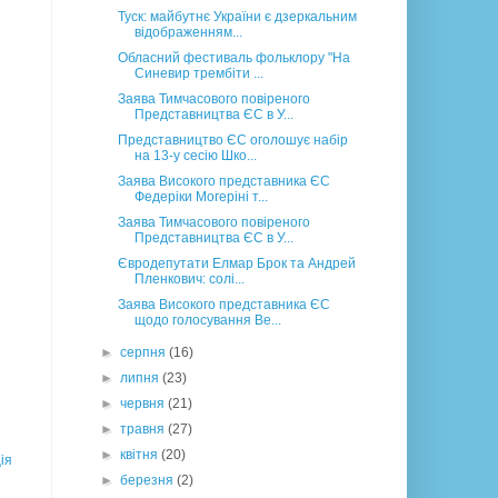
Туск: майбутнє України є дзеркальним
відображенням...
Обласний фестиваль фольклору "На
Синевир трембіти ...
Заява Тимчасового повіреного
Представництва ЄС в У...
Представництво ЄС оголошує набір
на 13-у сесію Шко...
Заява Високого представника ЄС
Федеріки Могеріні т...
Заява Тимчасового повіреного
Представництва ЄС в У...
Євродепутати Елмар Брок та Андрей
Пленкович: солі...
Заява Високого представника ЄС
щодо голосування Ве...
►
серпня
(16)
►
липня
(23)
►
червня
(21)
►
травня
(27)
►
квітня
(20)
ія
►
березня
(2)