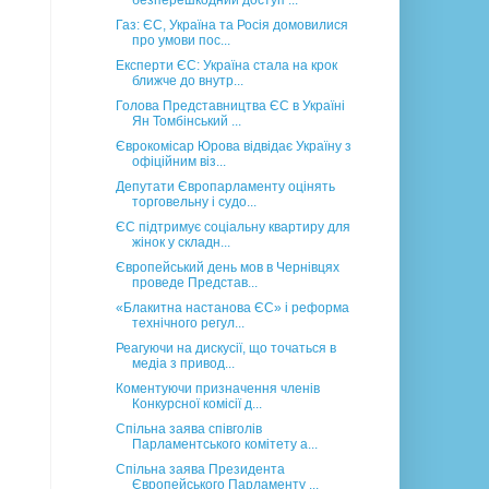
безперешкодний доступ ...
Газ: ЄС, Україна та Росія домовилися
про умови пос...
Експерти ЄС: Україна стала на крок
ближче до внутр...
Голова Представництва ЄС в Україні
Ян Томбінський ...
Єврокомісар Юрова відвідає Україну з
офіційним віз...
Депутати Європарламенту оцінять
торговельну і судо...
ЄС підтримує соціальну квартиру для
жінок у складн...
Європейський день мов в Чернівцях
проведе Представ...
«Блакитна настанова ЄС» і реформа
технічного регул...
Реагуючи на дискусії, що точаться в
медіа з привод...
Коментуючи призначення членів
Конкурсної комісії д...
Спільна заява співголів
Парламентського комітету а...
Спільна заява Президента
Європейського Парламенту ...