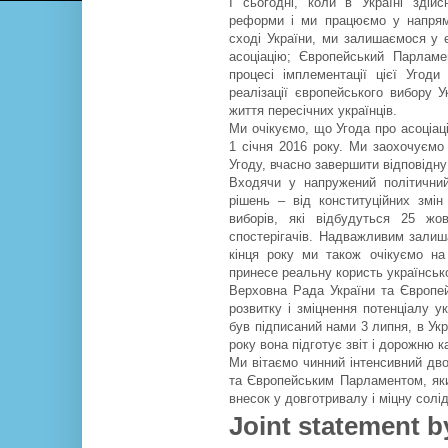
І сьогодні, коли в Україні здійс
реформи і ми працюємо у напрямі
сході України, ми залишаємося у
асоціацію; Європейський Парлам
процесі імплементації цієї Угод
реалізації європейського вибору 
життя пересічних українців.
Ми очікуємо, що Угода про асоціац
1 січня 2016 року. Ми заохочуємо 
Угоду, вчасно завершити відповідну
Входячи у напружений політичний
рішень – від конституційних змі
виборів, які відбудуться 25 жо
спостерігачів. Надважливим зали
кінця року ми також очікуємо на 
принесе реальну користь українськ
Верховна Рада України та Європе
розвитку і зміцнення потенціалу 
був підписаний нами 3 липня, в Укр
року вона підготує звіт і дорожню 
Ми вітаємо чинний інтенсивний дв
та Європейським Парламентом, який
внесок у довготривалу і міцну солі
Joint statement b