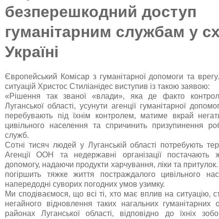
безперешкодний доступ
гуманітарним службам у сх
Україні
Європейський Комісар з гуманітарної допомоги та врег
ситуацій Христос Стиліанідес виступив із такою заявою:
«Рішення так званої «влади», яка де факто контро
Луганської області, усунути агенції гуманітарної допомог
перебувають під їхнім контролем, матиме вкрай негат
цивільного населення та спричинить призупинення ро
служб.
Сотні тисяч людей у Луганській області потребують тер
Агенції ООН та недержавні організації постачають ж
допомогу, надаючи продукти харчування, ліки та притулок.
погіршить тяжке життя постраждалого цивільного нас
напередодні суворих погодних умов узимку.
Ми сподіваємося, що всі ті, хто має вплив на ситуацію, 
негайного відновлення таких нагальних гуманітарних 
районах Луганської області, відповідно до їхніх зоб