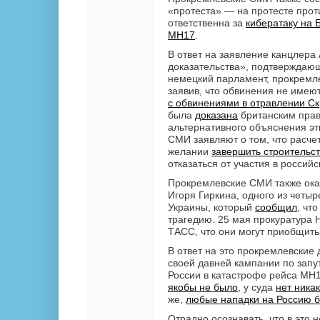
«протеста» — на протесте прот
ответственна за
кибератаку на Б
MH17
.
В ответ на заявление канцлера 
доказательства», подтверждающ
немецкий парламент, прокремл
заявив, что обвинения не имеют
с обвинениями в отравлении С
была
доказана
британским прав
альтернативного объяснения э
СМИ заявляют о том, что расче
желании
завершить строительст
отказаться от участия в россий
Прокремлевские СМИ также ок
Игоря Гиркина, одного из четы
Украины, который
сообщил
, чт
трагедию. 25 мая прокуратура
ТАСС, что они могут приобщить
В ответ на это прокремлевски
своей давней кампании по запу
России в катастрофе рейса MH
якобы не было
, у суда
нет ника
же,
любые нападки на Россию 
Отрадно осознавать, что в это