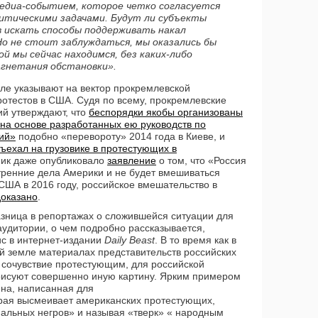
едиа-событием, которое четко согласуется
литическими задачами.
Будут ли субъекты
 искать способы поддерживать накал
о не стоит заблуждаться, мы оказались бы
ой мы сейчас находимся, без каких-либо
агнетания обстановки».
еле указывают на вектор прокремлевской
отестов в США. Судя по всему, прокремлевские
ий утверждают, что
беспорядки якобы организованы
на основе разработанных ею руководств по
ий»
подобно «перевороту» 2014 года в Киеве, и
ъехал на грузовике в протестующих в
тник даже опубликовало
заявление
о том, что «Россия
тренние дела Америки и не будет вмешиваться
 США в 2016 году, российское вмешательство в
доказано
.
зница в репортажах о сложившейся ситуации для
удитории, о чем подробно рассказывается,
с в интернет-издании
Daily Beast
. В то время как в
й земле материалах представительств российских
очувствие протестующим, для российской
исуют совершенно иную картину. Ярким примером
на, написанная для
орая высмеивает американских протестующих,
альных негров» и называя «тверк» « народным