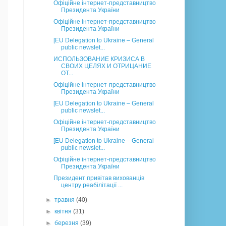
Офіційне інтернет-представництво
Президента України
Офіційне інтернет-представництво
Президента України
[EU Delegation to Ukraine – General
public newslet...
ИСПОЛЬЗОВАНИЕ КРИЗИСА В
СВОИХ ЦЕЛЯХ И ОТРИЦАНИЕ
ОТ...
Офіційне інтернет-представництво
Президента України
[EU Delegation to Ukraine – General
public newslet...
Офіційне інтернет-представництво
Президента України
[EU Delegation to Ukraine – General
public newslet...
Офіційне інтернет-представництво
Президента України
Президент привітав вихованців
центру реабілітації ...
►
травня
(40)
►
квітня
(31)
►
березня
(39)