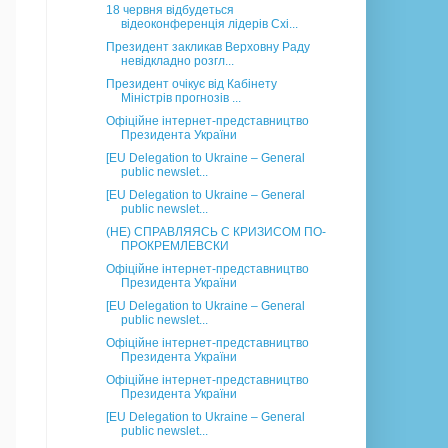
18 червня відбудеться
відеоконференція лідерів Схі...
Президент закликав Верховну Раду
невідкладно розгл...
Президент очікує від Кабінету
Міністрів прогнозів ...
Офіційне інтернет-представництво
Президента України
[EU Delegation to Ukraine – General
public newslet...
[EU Delegation to Ukraine – General
public newslet...
(НЕ) СПРАВЛЯЯСЬ С КРИЗИСОМ ПО-
ПРОКРЕМЛЕВСКИ
Офіційне інтернет-представництво
Президента України
[EU Delegation to Ukraine – General
public newslet...
Офіційне інтернет-представництво
Президента України
Офіційне інтернет-представництво
Президента України
[EU Delegation to Ukraine – General
public newslet...