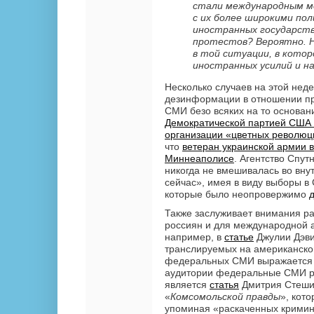
стали международным м
с их более широкими по
иностранных государств
протестов? Вероятно. Н
в той ситуации, в котор
иностранных усилий и н
Несколько случаев на этой нед
дезинформации в отношении пр
СМИ безо всяких на то основан
Демократической партией США 
организации «цветных революц
что
ветеран украинской армии в
Миннеаполисе
. Агентство Спу
никогда не вмешивалась во вну
сейчас», имея в виду выборы в
которые было неопровержимо
Также заслуживает внимания ра
россиян и для международной а
например, в
статье
Джулии Дэви
транслируемых на американско
федеральных СМИ выражается с
аудитории федеральные СМИ р
является
статья
Дмитрия Стеши
«
Комсомольск
ой
правд
ы
», кот
упоминая «раскаченных кримин