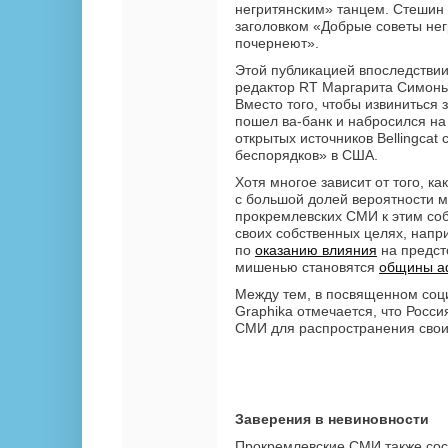
негритянским» танцем. Стешин 
заголовком «Добрые советы нег
почернеют».
Этой публикацией впоследстви
редактор RT Маргарита Симонь
Вместо того, чтобы извиниться
пошел ва-банк и набросился на
открытых источников Bellingcat 
беспорядков» в США.
Хотя многое зависит от того, к
с большой долей вероятности 
прокремлевских СМИ к этим соб
своих собственных целях, нап
по
оказанию влияния
на предст
мишенью становятся
общины а
Между тем, в посвященном со
Graphika отмечается, что Росс
СМИ для распространения свои
Заверения в невиновности
Прокремлевские СМИ также соср