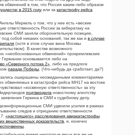
ив обвинений в том, что Россия каким-либо образом
ундестаг в 2015 году
или за
катастрофу рейса
Ангелы Меркель о том, что у нее есть «веские
ие ответственность России за кибератаку на
евские СМИ заняли оборонительную позицию,
 под собой никаких оснований, так же как и
в случае
крипаля
(хотя в этом случае вина Москвы
ительством). В качестве возможного
тих «необоснованных обвинений» прокремлевские
т Германии основывается либо на
во «Северного потока 2»
, либо на предлоге
ском
параде Победы
. (Что-нибудь да сработает, да?)
азались ошарашены неожиданными комментариями
рех обвиняемых в катастрофе рейса MH17 на востоке
о чувствовал «косвенную ответственность» за эту
 Нидерландов
подтвердила
новостному агентству
 заявления Гиркина в СМИ к судебному делу.
е дезинформационные СМИ удвоили усилия в рамках
тыванию следов и отрицанию ответственности
17:
«настоящего» расследования авиакатастрофы
ких вещественных доказательств
, и, конечно
беспочвенны
.
 нестабильное время некоторые вещи все же не