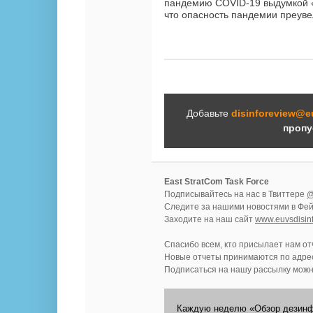
пандемию COVID-19 выдумкой «
что опасность пандемии преуве
Добавьте
disinforeview@e
пропу
East StratCom Task Force
Подписывайтесь на нас в Твиттере
@
Следите за нашими новостями в Фе
Заходите на наш сайт
www.euvsdisin
Спасибо всем, кто присылает нам о
Новые отчеты принимаются по адре
Подписаться на нашу рассылку мож
Каждую неделю «Обзор дезинф