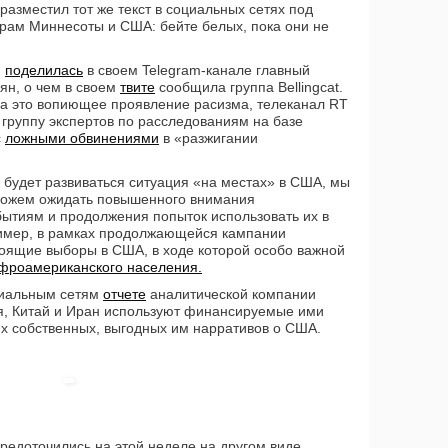
разместил тот же текст в социальных сетях под
рам Миннесоты и США: бейте белых, пока они не
и
поделилась
в своем Telegram-канале главный
ян, о чем в своем
твите
сообщила группа Bellingcat.
 за это вопиющее проявление расизма, телеканал RT
 группу экспертов по расследованиям на базе
с
ложными обвинениями
в «разжигании
ак будет развиваться ситуация «на местах» в США, мы
можем ожидать повышенного внимания
ытиям и продолжения попыток использовать их в
ример, в рамках продолжающейся кампании
оящие выборы в США, в ходе которой особо важной
фроамериканского населения.
циальным сетям
отчете
аналитической компании
ия, Китай и Иран используют финансируемые ими
х собственных, выгодных им нарративов о США.
едоточились на этой неделе на другом виде