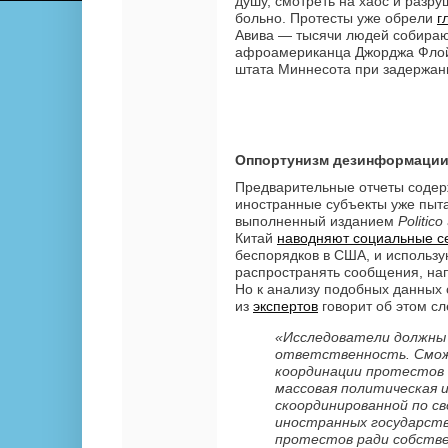
душу, смотреть на хаос и разр
больно. Протесты уже обрели
г
Авива — тысячи людей собирают
афроамериканца Джорджа Флой
штата Миннесота при задержан
Оппортунизм дезинформаци
Предварительные отчеты содер
иностранные субъекты уже пы
выполненный изданием
Politico
Китай
наводняют социальные с
беспорядков в США, и использ
распространять сообщения, на
Но к анализу подобных данных 
из
экспертов
говорит об этом с
«Исследователи должны
ответственность. Смож
координации протестов 
массовая политическая 
скоординированной по с
иностранных государст
протестов ради собств