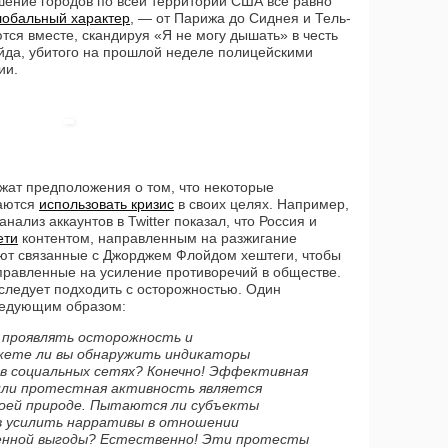
ушение городов по всей территории США все равно
лобальный характер
, — от Парижа до Сиднея и Тель-
ся вместе, скандируя «Я не могу дышать» в честь
да, убитого на прошлой неделе полицейскими
ии.
и
жат предположения о том, что некоторые
таются
использовать кризис
в своих целях. Например,
анализ аккаунтов в Twitter показал, что Россия и
ети
контентом, направленным на разжигание
уют связанные с Джорджем Флойдом хештеги, чтобы
правленные на усиление противоречий в обществе.
следует подходить с осторожностью. Один
ледующим образом:
 проявлять осторожность и
ете ли вы обнаружить индикаторы
в социальных сетях? Конечно! Эффективная
или протестная активность является
воей природе. Пытаются ли субъекты
в усилить нарративы в отношении
енной выгоды? Естественно! Эти протесты