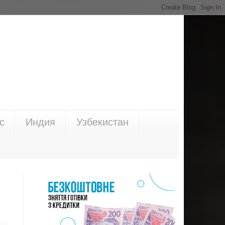
с
Индия
Узбекистан