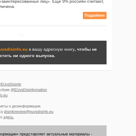
заинтересованных лиц». Еще 9% россиян считают,
личена.
Подробнее
uvsdisinfo.eu
в вашу адресную книгу
, чтобы не
стить ни одного выпуска.
EUvsDisinfo
йсбуке
@EUvsDisinformation
fo.eu
тчеты о дезинформации.
су
disinforeview@euvsdisinfo.eu
но
здесь.
ормации» представляет актуальные материалы -