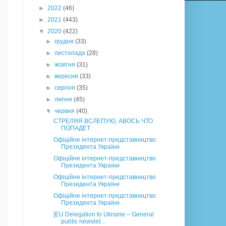
►
2022
(46)
►
2021
(443)
▼
2020
(422)
►
грудня
(33)
►
листопада
(28)
►
жовтня
(31)
►
вересня
(33)
►
серпня
(35)
►
липня
(45)
▼
червня
(40)
СТРЕЛЯЯ ВСЛЕПУЮ, АВОСЬ ЧТО
ПОПАДЕТ
Офіційне інтернет-представництво
Президента України
Офіційне інтернет-представництво
Президента України
Офіційне інтернет-представництво
Президента України
Офіційне інтернет-представництво
Президента України
[EU Delegation to Ukraine – General
public newslet...