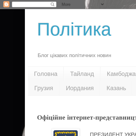
Політика
Блог цікавих політичних новин
Головна
Тайланд
Камбоджа
Грузия
Иордания
Казань
22.06.20
Офіційне інтернет-представниц
ПРЕЗИДЕНТ УКР