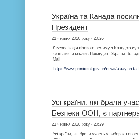
Україна та Канада посилю
Президент
21 червня 2020 року - 20:26
Лібералізація візового режиму з Канадою бу
країнами, зазначив Президент України Волод
Mail.
https://www.president.gov.ua/news/ukrayina-ta-
Усі країни, які брали уч
Безпеки ООН, є партнер
21 червня 2020 року - 20:29
Усі країни, які брали участь у виборах непос