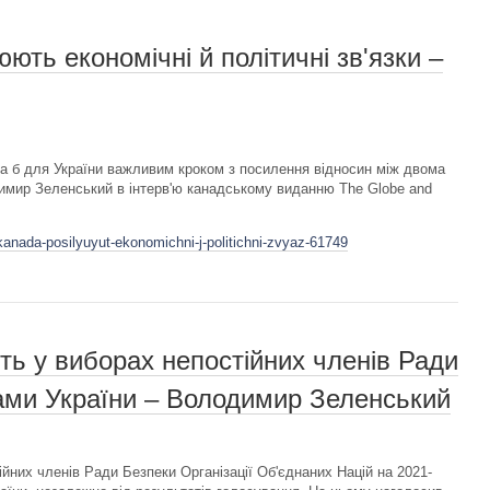
ють економічні й політичні зв'язки –
ла б для України важливим кроком з посилення відносин між двома
имир Зеленський в інтерв'ю канадському виданню The Globe and
kanada-posilyuyut-ekonomichni-j-politichni-zvyaz-61749
асть у виборах непостійних членів Ради
ами України – Володимир Зеленський
тійних членів Ради Безпеки Організації Об'єднаних Націй на 2021-