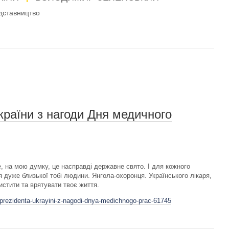
дставництво
раїни з нагоди Дня медичного
е, на мою думку, це насправді державне свято. І для кожного
 дуже близької тобі людини. Янгола-охоронця. Українського лікаря,
истити та врятувати твоє життя.
prezidenta-ukrayini-z-nagodi-dnya-medichnogo-prac-61745