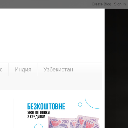
с
Индия
Узбекистан