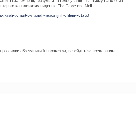
аїни, незалежно від результатів голосування. На цьому наголосив
нтерв'ю канадському виданню The Globe and Mail.
ki-brali-uchast-u-viborah-nepostijnih-chleniv-61753
 розсилки або змінити її параметри, перейдіть за посиланням: