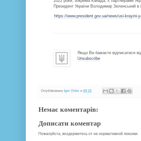
2022 роки, зокрема Канада, є партнерами Укр
Президент України Володимир Зеленський в і
https://www.president.gov.ua/news/usi-krayini-ya
Якщо Ви бажаєте відписатися від
Unsubscribe
Опубліковано
Igor Orlov
о
09:15
Немає коментарів:
Дописати коментар
Пожалуйста, воздержитесь от не нормативной лексики.