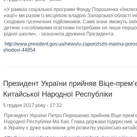
«У рамках соціальної програми Фонду Порошенка «Інклюзи
нації» ми разом із місцевою владою Запорізької області 
сходових гусеничних підйомників. Саме вони зможуть забе
дитини з особливими освітніми потребами не лише першог
рідної школи», - зазначила дружина Президента.
http://www.president.gov.ua/news/u-zaporizhzhi-marina-por
shodovi-44854
Президент України прийняв Віце-прем'
Китайської Народної Республіки
5 грудня 2017 року - 17:32
Президент України Петро Порошенко прийняв Віце-прем'є
Народної Республіки Ма Кая. Глава держави підкреслив, 
в Україну є дуже важливим для розвитку українсько-китай