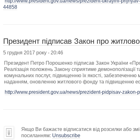
http://www.president.gov.ua/news/prezident-ukrayini-prijnyav
44858
Президент підписав Закон про житлово
5 грудня 2017 року - 20:46
Президент Петро Порошенко підписав Закон України «Про
Реалізація положень Закону сприятиме демонополізації та
комунальних послуг, підвищенню їх якості, забезпеченню 
наданням, оновленню житлового фонду та підвищенню еф
http://www.president.gov.ua/news/prezident-pidpisav-zakon-
Якщо Ви бажаєте відписатися від розсилки або змін
посиланням:
Unsubscribe