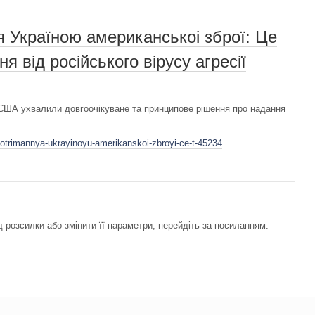
 Україною американськоі зброї: Це
 від російського вірусу агресії
ША ухвалили довгоочікуване та принципове рішення про надання
-otrimannya-ukrayinoyu-amerikanskoi-zbroyi-ce-t-45234
 розсилки або змінити її параметри, перейдіть за посиланням: