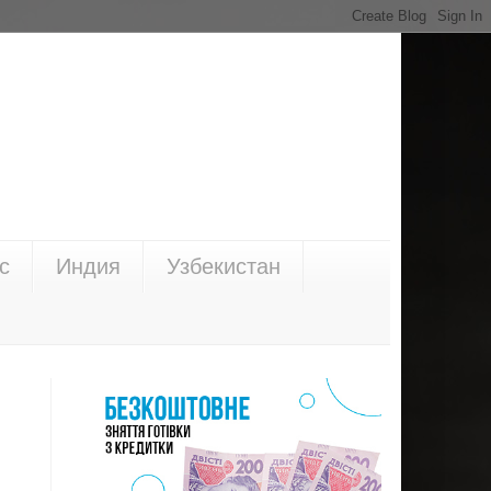
с
Индия
Узбекистан