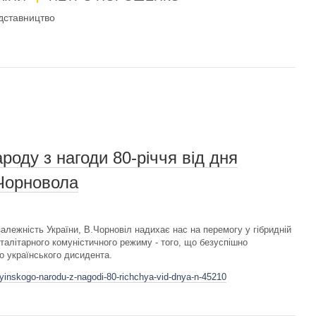
дставництво
роду з нагоди 80-річчя від дня
Чорновола
лежність України, В.Чорновіл надихає нас на перемогу у гібридній
оталітарного комуністичного режиму - того, що безуспішно
о українського дисидента.
ayinskogo-narodu-z-nagodi-80-richchya-vid-dnya-n-45210