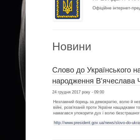
Офіційне інтернет-пре
Новини
Слово до Українського на
народження В'ячеслава 
24 грудня 2017 року - 09:00
Незламний борець за демократію, волю й неза
війні, розв'язаній проти України нащадками т
намагався упокорити дух і волю безстрашног
http://www.president.gov.ua/news/slovo-do-ukr