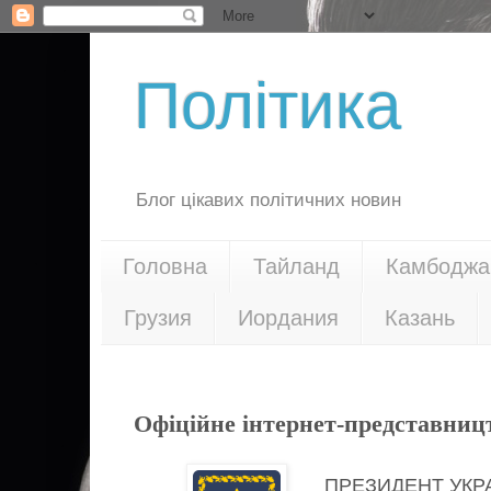
Політика
Блог цікавих політичних новин
Головна
Тайланд
Камбоджа
Грузия
Иордания
Казань
24.12.17
Офіційне інтернет-представниц
ПРЕЗИДЕНТ УКР