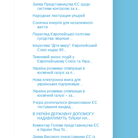
Заява Представництва ЄС щодо
системи контролю за х...
Народная люстрация упырей
Сонячна енергія для незалежного
життя
Перегляд Європейської політики
сусідства: міцніше ...
Ініціатива “Діти миру”: Європейський
Союз надає 80...
Тижневий анонс подій у
Європейському Союзі та Укра...
Україна розвиває співпрацю в
космічній галузі за п...
Нова електронна книга для
українських підприємців ...
Україна розвиває співпрацю в
космічній галузі – за...
Учора розпочалося фінансоване ЄС
тестування кандид...
В УКРАЇНІ ДЕРЖАВНУ ДОПОМОГУ
НАДАВАТИМУТЬ ТІЛЬКИ НА...
Коментар Голови представництва ЄС
в Україні Яна То...
Заява Високого представника ЄС із