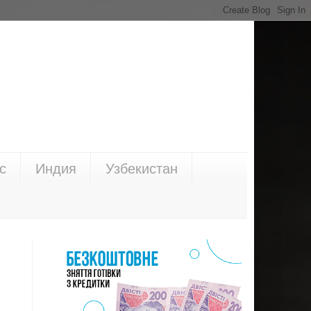
с
Индия
Узбекистан