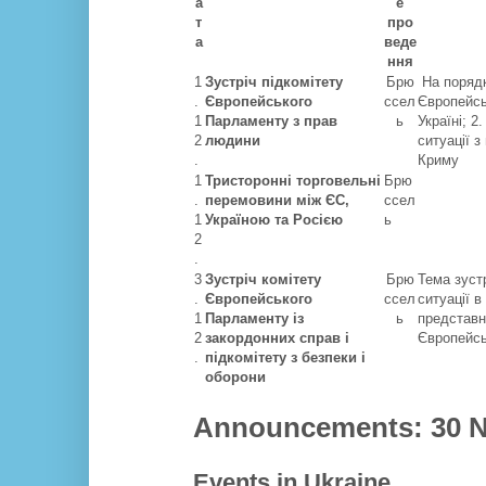
а
е
т
про
а
веде
ння
1
Зустріч підкомітету
Брю
На порядку
.
Європейського
ссел
Європейсь
1
Парламенту з прав
ь
Україні; 
2
людини
ситуації 
.
Криму
1
Тристоронні торговельні
Брю
.
перемовини між ЄС,
ссел
1
Україною та Росією
ь
2
.
3
Зустріч комітету
Брю
Тема зуст
.
Європейського
ссел
ситуації в
1
Парламенту із
ь
представн
2
закордонних справ і
Європейсь
.
підкомітету з безпеки і
оборони
Announcements: 30 N
Events in Ukraine