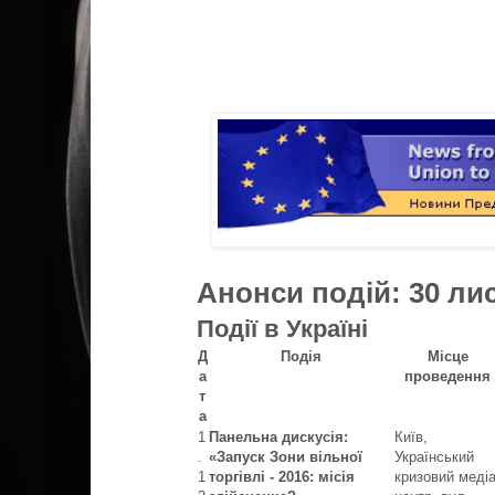
Анонси подій: 30 ли
Події в Україні
Д
Подія
Місце
а
проведення
т
а
1
Панельна дискусія:
Київ,
.
«Запуск Зони вільної
Український
1
торгівлі - 2016: місія
кризовий медіа