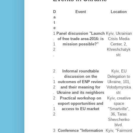
D
Event
Location
a
t
e
1
Panel discussion "Launch
Kyiv, Ukrainian
.
of free trade area-2016: is
Crisis Media
1
mission possible?"
Center, 2,
2
Khreshchatyk
.
str.
2
Informal roundtable
Kyiv, EU
.
discussion on the
Delegation to
1
outcomes of ENP review
Ukraine, 101,
2
and their meaning for
Volodymyrska
.
Ukraine and its neighbors
str.
2
Practical workshop on
Kyiv, creative
.
export opportunities and
space
1
access to EU market
"Smartville",
2
36, Taras
Shevchenko
blvd.
3
Conference "Information
Kyiv, "Fairmont