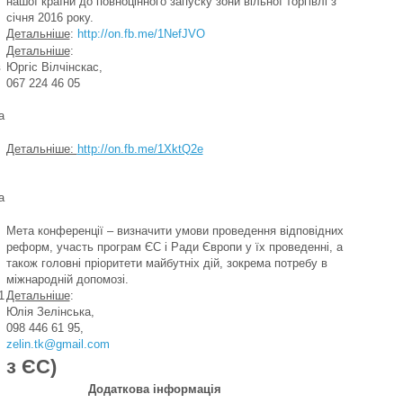
нашої країни до повноцінного запуску зони вільної торгівлі з
січня 2016 року.
Детальніше
:
http://on.fb.me/1NefJVO
Детальніше
:
в
Юргіс Вілчінскас,
067 224 46 05
а
Детальніше:
http://on.fb.me/1XktQ2e
а
Мета конференції – визначити умови проведення відповідних
реформ, участь програм ЄС і Ради Європи у їх проведенні, а
також головні пріоритети майбутніх дій, зокрема потребу в
міжнародній допомозі.
1
Детальніше
:
Юлія Зелінська,
098 446 61 95,
zelin.tk@gmail.com
 з ЄС)
Додаткова інформація