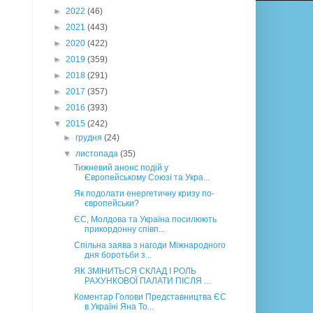
►
2022
(46)
►
2021
(443)
►
2020
(422)
►
2019
(359)
►
2018
(291)
►
2017
(357)
►
2016
(393)
▼
2015
(242)
►
грудня
(24)
▼
листопада
(35)
Тижневий анонс подій у
Європейському Союзі та Укра...
Як подолати енергетичну кризу по-
європейськи?
ЄС, Молдова та Україна посилюють
прикордонну співп...
Спільна заява з нагоди Міжнародного
дня боротьби з...
ЯК ЗМІНИТЬСЯ СКЛАД І РОЛЬ
РАХУНКОВОЇ ПАЛАТИ ПІСЛЯ ...
Коментар Голови Представництва ЄС
в Україні Яна То...