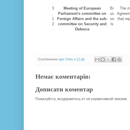
.
3
Meeting of European
Br
The ma
.
Parliament's committee on
us
Agreeme
1
Foreign Affairs and the sub-
se
that re
2
committee on Security and
ls
.
Defence
Опубліковано
Igor Orlov
о
17:44
Немає коментарів:
Дописати коментар
Пожалуйста, воздержитесь от не нормативной лексики.