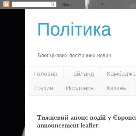
Політика
Блог цікавих політичних новин
Головна
Тайланд
Камбоджа
Грузия
Иордания
Казань
30.11.15
Тижневий анонс подій у Європей
announcement leaflet