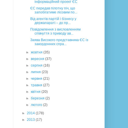
інформаційний проект ЄС
ЄС передав пілотну піч, що
запобігатиме лісовим по...
Від агентів партій і бізнесу у
держапараті – до пр...
Повідомлення з висловленням
співчуття з приводу ав...
Заява Високого представника ЄС із
закордонних спра...
►
жовтня
(35)
►
вересня
(37)
►
серпня
(16)
►
липня
(23)
►
червня
(21)
►
травня
(27)
►
квітня
(20)
►
березня
(2)
►
лютого
(2)
►
2014
(178)
►
2013
(17)