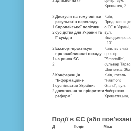
2
здійсненна?»
центр, вул.
.
Хрещатик, 2
2
Дискусія на тему оцінки
Київ,
.
результатів перегляду
Представницт
1
Європейської політики
о ЄС в Україні,
2
сусідства для України та
вул.
.
її сусідів
Володимирськ
, 101
2
Експорт-практикум
Київ, вільний
.
про
особливості виходу
простір
1
на ринок ЄС
"Smartville",
2
бульвар Тарас
.
Шевченка, 36а
3
Конференція
Київ, готель
.
"Інформаційне
"Fairmont
1
суспільство України:
Grand", вул.
2
досягнення та пріоритети
Набережно-
.
реформ"
Хрещатицька, 
Події в ЄС (або пов'язані
Д
Подія
Місц