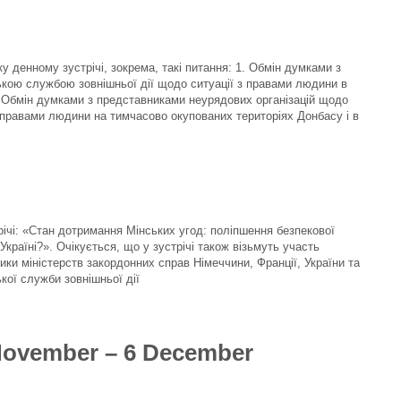
 денному зустрічі, зокрема, такі питання: 1. Обмін думками з
кою службою зовнішньої дії щодо ситуації з правами людини в
2. Обмін думками з представниками неурядових організацій щодо
з правами людини на тимчасово окупованих територіях Донбасу і в
річі: «Стан дотримання Мінських угод: поліпшення безпекової
 Україні?». Очікується, що у зустрічі також візьмуть участь
ики міністерств закордонних справ Німеччини, Франції, України та
кої служби зовнішньої дії
ovember – 6 December