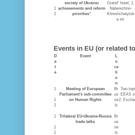
.
society of Ukraine:
Grand" hotel, 1,
1
achievements and reform
Naberezhno-
2
priorities"
Khreshchatytsk
.
a str.
Events in EU
(
or related t
D
Event
L
a
o
t
ca
e
ti
o
n
1
Meeting of European
Br
Two topi
.
Parliament's sub-committee
us
EEAS on
1
on Human Rights
se
2. Exchan
2
ls
.
1
Trilateral EU-Ukraine-Russia
Br
.
trade talks
us
1
se
2
ls