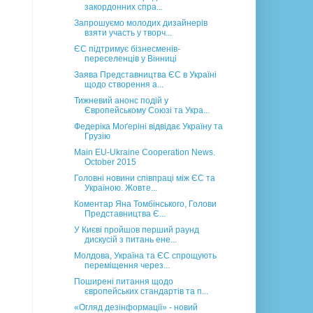
закордонних спра...
Запрошуємо молодих дизайнерів
взяти участь у творч...
ЄС підтримує бізнесменів-
переселенців у Вінниці
Заява Представництва ЄС в Україні
щодо створення а...
Тижневий анонс подій у
Європейському Союзі та Укра...
Федеріка Моґеріні відвідає Україну та
Грузію
Main EU-Ukraine Cooperation News.
October 2015
Головні новини співпраці між ЄС та
Україною. Жовте...
Коментар Яна Томбінського, Голови
Представництва Є...
У Києві пройшов перший раунд
дискусій з питань ене...
Молдова, Україна та ЄС спрощують
переміщення через...
Поширені питання щодо
європейських стандартів та п...
«Огляд дезінформації» - новий