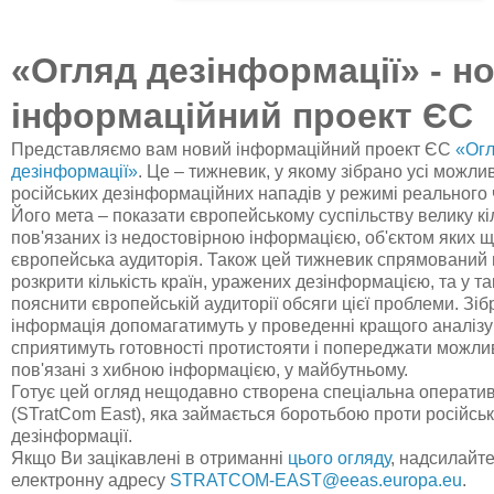
«Огляд дезінформації» - н
інформаційний проект ЄС
Представляємо вам новий інформаційний проект ЄС
«Ог
дезінформації»
. Це – тижневик, у якому зібрано усі можли
російських дезінформаційних нападів у режимі реального 
Його мета – показати європейському суспільству велику кіл
пов'язаних із недостовірною інформацією, об'єктом яких 
європейська аудиторія. Також цей тижневик спрямований н
розкрити кількість країн, уражених дезінформацією, та у та
пояснити європейській аудиторії обсяги цієї проблеми. Зібр
інформація допомагатимуть у проведенні кращого аналізу 
сприятимуть готовності протистояти і попереджати можли
пов'язані з хибною інформацією, у майбутньому.
Готує цей огляд нещодавно створена спеціальна операти
(STratCom East), яка займається боротьбою проти російсько
дезінформації.
Якщо Ви зацікавлені в отриманні
цього огляду
, надсилайте
електронну адресу
STRATCOM-EAST@eeas.europa.eu
.